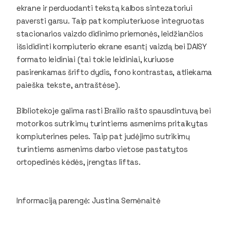
ekrane ir perduodanti tekstą kalbos sintezatoriui
paversti garsu. Taip pat kompiuteriuose integruotas
stacionarios vaizdo didinimo priemonės, leidžiančios
išsididinti kompiuterio ekrane esantį vaizdą bei DAISY
formato leidiniai (tai tokie leidiniai, kuriuose
pasirenkamas šrifto dydis, fono kontrastas, atliekama
paieška tekste, antraštėse).
Bibliotekoje galima rasti Brailio rašto spausdintuvą bei
motorikos sutrikimų turintiems asmenims pritaikytas
kompiuterines peles. Taip pat judėjimo sutrikimų
turintiems asmenims darbo vietose pastatytos
ortopedinės kėdės, įrengtas liftas.
Informaciją parengė: Justina Semėnaitė