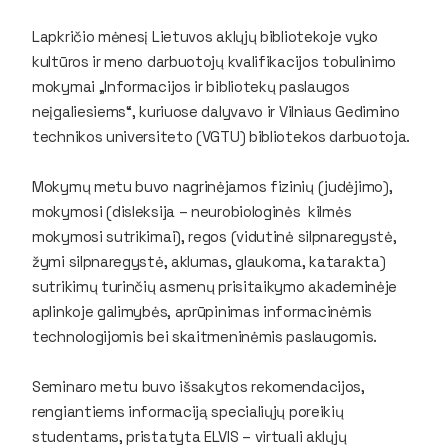
Lapkričio mėnesį Lietuvos aklųjų bibliotekoje vyko
kultūros ir meno darbuotojų kvalifikacijos tobulinimo
mokymai „Informacijos ir bibliotekų paslaugos
neįgaliesiems“, kuriuose dalyvavo ir Vilniaus Gedimino
technikos universiteto (VGTU) bibliotekos darbuotoja.
Mokymų metu buvo nagrinėjamos fizinių (judėjimo),
mokymosi (disleksija – neurobiologinės kilmės
mokymosi sutrikimai), regos (vidutinė silpnaregystė,
žymi silpnaregystė, aklumas, glaukoma, katarakta)
sutrikimų turinčių asmenų prisitaikymo akademinėje
aplinkoje galimybės, aprūpinimas informacinėmis
technologijomis bei skaitmeninėmis paslaugomis.
Seminaro metu buvo išsakytos rekomendacijos,
rengiantiems informaciją specialiųjų poreikių
studentams, pristatyta ELVIS – virtuali aklųjų