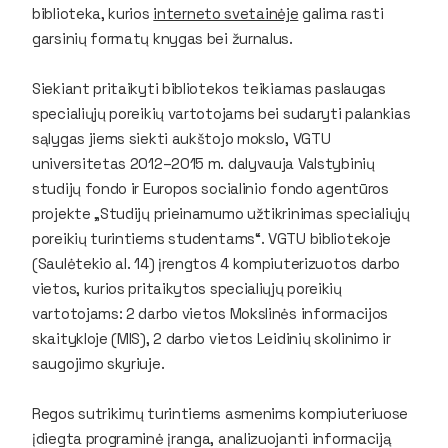
biblioteka, kurios
interneto svetainėje
galima rasti
garsinių formatų knygas bei žurnalus.
Siekiant pritaikyti bibliotekos teikiamas paslaugas
specialiųjų poreikių vartotojams bei sudaryti palankias
sąlygas jiems siekti aukštojo mokslo, VGTU
universitetas 2012–2015 m. dalyvauja Valstybinių
studijų fondo ir Europos socialinio fondo agentūros
projekte „Studijų prieinamumo užtikrinimas specialiųjų
poreikių turintiems studentams“. VGTU bibliotekoje
(Saulėtekio al. 14) įrengtos 4 kompiuterizuotos darbo
vietos, kurios pritaikytos specialiųjų poreikių
vartotojams: 2 darbo vietos Mokslinės informacijos
skaitykloje (MIS), 2 darbo vietos Leidinių skolinimo ir
saugojimo skyriuje.
Regos sutrikimų turintiems asmenims kompiuteriuose
įdiegta programinė įranga, analizuojanti informaciją