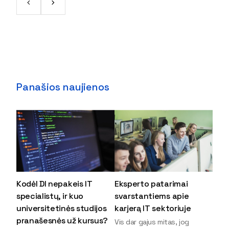
Panašios naujienos
Kodėl DI nepakeis IT
Eksperto patarimai
specialistų, ir kuo
svarstantiems apie
universitetinės studijos
karjerą IT sektoriuje
pranašesnės už kursus?
Vis dar gajus mitas, jog