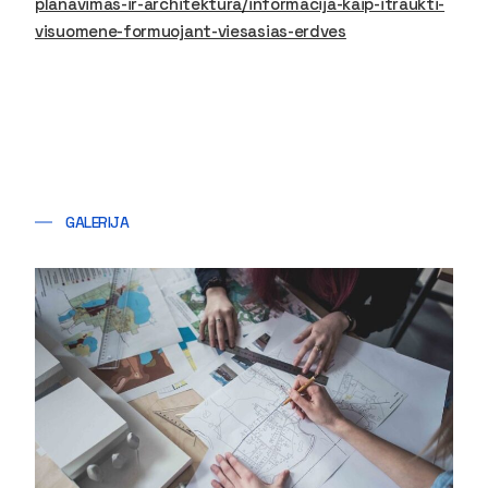
planavimas-ir-architektura/informacija-kaip-itraukti-
visuomene-formuojant-viesasias-erdves
GALERIJA