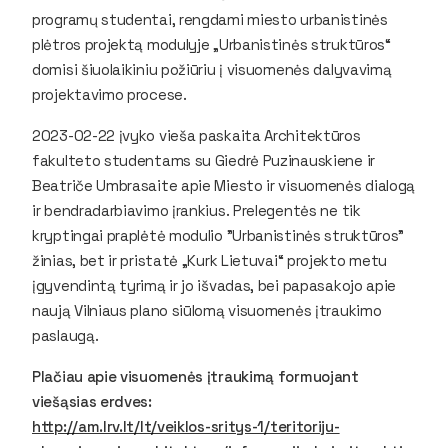
programų studentai, rengdami miesto urbanistinės
plėtros projektą modulyje „Urbanistinės struktūros“
domisi šiuolaikiniu požiūriu į visuomenės dalyvavimą
projektavimo procese.
2023-02-22 įvyko vieša paskaita Architektūros
fakulteto studentams su Giedrė Puzinauskiene ir
Beatriče Umbrasaite apie Miesto ir visuomenės dialogą
ir bendradarbiavimo įrankius. Prelegentės ne tik
kryptingai praplėtė modulio "Urbanistinės struktūros"
žinias, bet ir pristatė „Kurk Lietuvai“ projekto metu
įgyvendintą tyrimą ir jo išvadas, bei papasakojo apie
naują Vilniaus plano siūlomą visuomenės įtraukimo
paslaugą.
Plačiau apie visuomenės įtraukimą formuojant
viešąsias erdves:
http://am.lrv.lt/lt/veiklos-sritys-1/teritoriju-