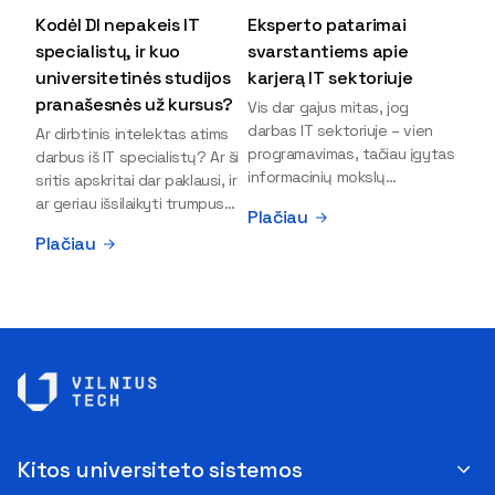
Kodėl DI nepakeis IT
Eksperto patarimai
specialistų, ir kuo
svarstantiems apie
universitetinės studijos
karjerą IT sektoriuje
pranašesnės už kursus?
Vis dar gajus mitas, jog
darbas IT sektoriuje – vien
Ar dirbtinis intelektas atims
programavimas, tačiau įgytas
darbus iš IT specialistų? Ar ši
informacinių mokslų
sritis apskritai dar paklausi, ir
išsilavinimas gali atverti kur
ar geriau išsilaikyti trumpus
Plačiau
kas daugiau durų ir net
kursus, ar vis tik stoti į
Plačiau
užauginti iki vadovų. Sparčiai
universitetą? Tokie klausimai
keičiantis technologijoms,
dažniausiai iškyla apie
šiandien darbo rinkoje trūksta
informacinių technologijų
dirbtinio intelekto (DI),
studijas svarstantiems
kibernetinio saugumo,
jaunuoliams. Iš šiuos ir kitus
debesijos ekspertų,
klausimus apie šio sektoriaus
duomenų analitikų.
ypatybes bei universitetinių
Apsispręsti dėl studijų
studijų pranašumą pasakoja
programos ar karjeros
VILNIUS TECH Fundamentinių
krypties neretai trukdo
mokslų fakulteto lektorius ir
Kitos universiteto sistemos
abejonės ir nežinomybė. Kaip
Skaitmeninės gynybos