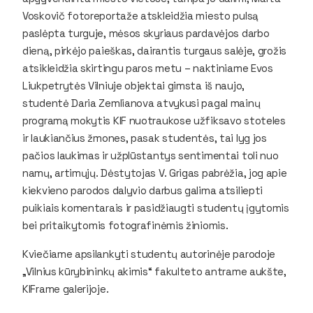
Voskovič fotoreportaže atskleidžia miesto pulsą
paslėpta turguje, mėsos skyriaus pardavėjos darbo
dieną, pirkėjo paieškas, dairantis turgaus salėje, grožis
atsikleidžia skirtingu paros metu – naktiniame Evos
Liukpetrytės Vilniuje objektai gimsta iš naujo,
studentė Daria Zemlianova atvykusi pagal mainų
programą mokytis KIF nuotraukose užfiksavo stoteles
ir laukiančius žmones, pasak studentės, tai lyg jos
pačios laukimas ir užplūstantys sentimentai toli nuo
namų, artimųjų. Dėstytojas V. Grigas pabrėžia, jog apie
kiekvieno parodos dalyvio darbus galima atsiliepti
puikiais komentarais ir pasidžiaugti studentų įgytomis
bei pritaikytomis fotografinėmis žiniomis.
Kviečiame apsilankyti studentų autorinėje parodoje
„Vilnius kūrybininkų akimis“ fakulteto antrame aukšte,
KIFrame galerijoje.