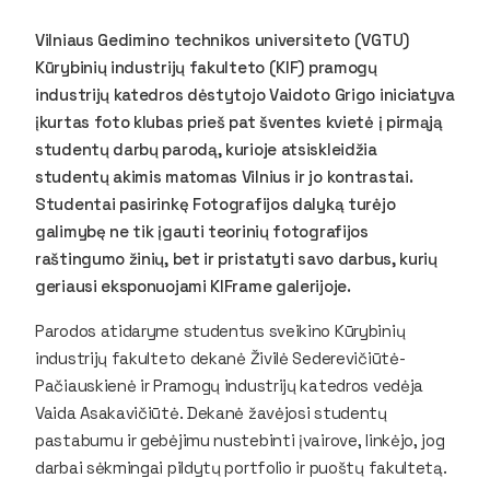
Vilniaus Gedimino technikos universiteto (VGTU)
Kūrybinių industrijų fakulteto (KIF) pramogų
industrijų katedros dėstytojo Vaidoto Grigo iniciatyva
įkurtas foto klubas prieš pat šventes kvietė į pirmąją
studentų darbų parodą, kurioje atsiskleidžia
studentų akimis matomas Vilnius ir jo kontrastai.
Studentai pasirinkę Fotografijos dalyką turėjo
galimybę ne tik įgauti teorinių fotografijos
raštingumo žinių, bet ir pristatyti savo darbus, kurių
geriausi eksponuojami KIFrame galerijoje.
Parodos atidaryme studentus sveikino Kūrybinių
industrijų fakulteto dekanė Živilė Sederevičiūtė-
Pačiauskienė ir Pramogų industrijų katedros vedėja
Vaida Asakavičiūtė. Dekanė žavėjosi studentų
pastabumu ir gebėjimu nustebinti įvairove, linkėjo, jog
darbai sėkmingai pildytų portfolio ir puoštų fakultetą.