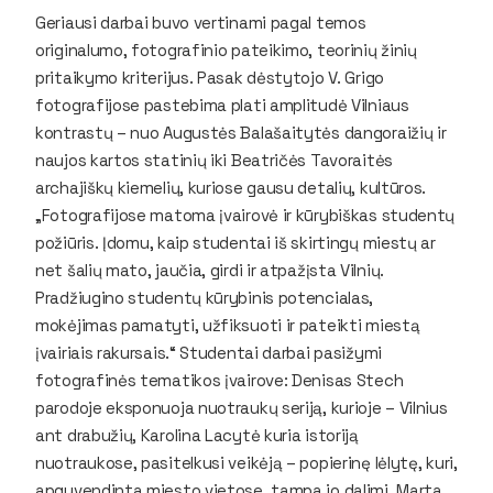
Geriausi darbai buvo vertinami pagal temos
originalumo, fotografinio pateikimo, teorinių žinių
pritaikymo kriterijus. Pasak dėstytojo V. Grigo
fotografijose pastebima plati amplitudė Vilniaus
kontrastų – nuo Augustės Balašaitytės dangoraižių ir
naujos kartos statinių iki Beatričės Tavoraitės
archajiškų kiemelių, kuriose gausu detalių, kultūros.
„Fotografijose matoma įvairovė ir kūrybiškas studentų
požiūris. Įdomu, kaip studentai iš skirtingų miestų ar
net šalių mato, jaučia, girdi ir atpažįsta Vilnių.
Pradžiugino studentų kūrybinis potencialas,
mokėjimas pamatyti, užfiksuoti ir pateikti miestą
įvairiais rakursais.“ Studentai darbai pasižymi
fotografinės tematikos įvairove: Denisas Stech
parodoje eksponuoja nuotraukų seriją, kurioje – Vilnius
ant drabužių, Karolina Lacytė kuria istoriją
nuotraukose, pasitelkusi veikėją – popierinę lėlytę, kuri,
apgyvendinta miesto vietose, tampa jo dalimi, Marta