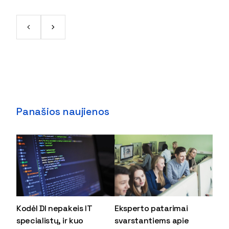
Panašios naujienos
Kodėl DI nepakeis IT
Eksperto patarimai
specialistų, ir kuo
svarstantiems apie