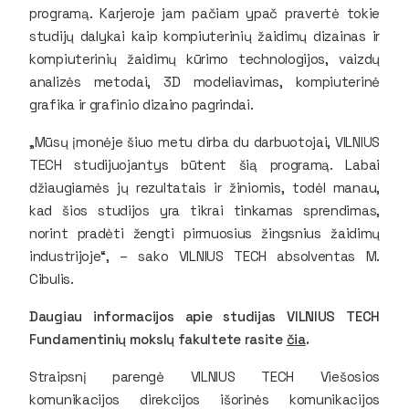
programą. Karjeroje jam pačiam ypač pravertė tokie
studijų dalykai kaip kompiuterinių žaidimų dizainas ir
kompiuterinių žaidimų kūrimo technologijos, vaizdų
analizės metodai, 3D modeliavimas, kompiuterinė
grafika ir grafinio dizaino pagrindai.
„Mūsų įmonėje šiuo metu dirba du darbuotojai, VILNIUS
TECH studijuojantys būtent šią programą. Labai
džiaugiamės jų rezultatais ir žiniomis, todėl manau,
kad šios studijos yra tikrai tinkamas sprendimas,
norint pradėti žengti pirmuosius žingsnius žaidimų
industrijoje“, – sako VILNIUS TECH absolventas M.
Cibulis.
Daugiau informacijos apie studijas VILNIUS TECH
Fundamentinių mokslų fakultete rasite
čia
.
Straipsnį parengė VILNIUS TECH Viešosios
komunikacijos direkcijos išorinės komunikacijos