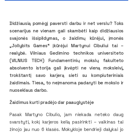
Didžiausią pomėgį paversti darbu ir net verslu? Toks
scenarijus ne vienam gali skambėti kaip didžiausios
svajonės išsipildymas, o žaidimų kūrėjui, įmonės
„Jollybits Games“ įkūrėjui Martynui Cibuliui tai –
realybė. Vilniaus Gedimino technikos universiteto
(VILNIUS TECH) Fundamentinių mokslų fakulteto
absolvento istorija gali įkvėpti ne vieną moksleivį,
trokštantį savo karjerą sieti su kompiuteriniais
žaidimais. Tiesa, to neįmanoma padaryti be mokslo ir
nuoseklaus darbo.
Žaidimus kurti pradėjo dar paauglystėje
Pasak Martyno Cibulio, jam niekada neteko daug
svarstyti, kokį karjeros kelią pasirinkti – vaikinas tai
žinojo jau nuo 6 klasės. Mokykloje bendrieji dalykai jo