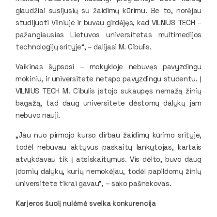
glaudžiai susijusių su žaidimų kūrimu. Be to, norėjau
studijuoti Vilniuje ir buvau girdėjęs, kad VILNIUS TECH –
pažangiausias Lietuvos universitetas multimedijos
technologijų srityje“, – dalijasi M. Cibulis.
Vaikinas šypsosi – mokykloje nebuvęs pavyzdingu
mokiniu, ir universitete netapo pavyzdingu studentu. Į
VILNIUS TECH M. Cibulis įstojo sukaupęs nemažą žinių
bagažą, tad daug universitete dėstomų dalykų jam
nebuvo nauji.
„Jau nuo pirmojo kurso dirbau žaidimų kūrimo srityje,
todėl nebuvau aktyvus paskaitų lankytojas, kartais
atvykdavau tik į atsiskaitymus. Vis dėlto, buvo daug
įdomių dalykų, kurių nemokėjau, todėl papildomų žinių
universitete tikrai gavau“, – sako pašnekovas.
Karjeros šuolį nulėmė sveika konkurencija