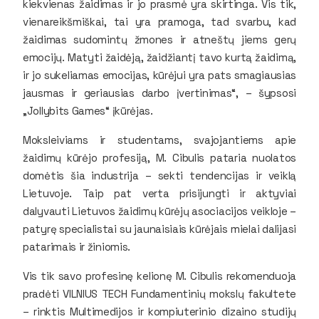
kiekvienas žaidimas ir jo prasmė yra skirtinga. Vis tik,
vienareikšmiškai, tai yra pramoga, tad svarbu, kad
žaidimas sudomintų žmones ir atneštų jiems gerų
emocijų. Matyti žaidėją, žaidžiantį tavo kurtą žaidimą,
ir jo sukeliamas emocijas, kūrėjui yra pats smagiausias
jausmas ir geriausias darbo įvertinimas“, – šypsosi
„Jollybits Games“ įkūrėjas.
Moksleiviams ir studentams, svajojantiems apie
žaidimų kūrėjo profesiją, M. Cibulis pataria nuolatos
domėtis šia industrija – sekti tendencijas ir veiklą
Lietuvoje. Taip pat verta prisijungti ir aktyviai
dalyvauti Lietuvos žaidimų kūrėjų asociacijos veikloje –
patyrę specialistai su jaunaisiais kūrėjais mielai dalijasi
patarimais ir žiniomis.
Vis tik savo profesinę kelionę M. Cibulis rekomenduoja
pradėti VILNIUS TECH Fundamentinių mokslų fakultete
– rinktis Multimedijos ir kompiuterinio dizaino studijų