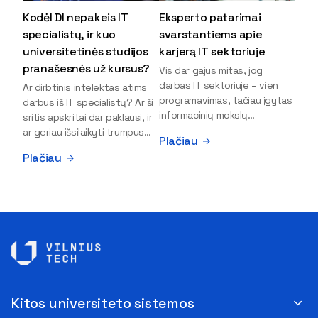
Kodėl DI nepakeis IT
Eksperto patarimai
specialistų, ir kuo
svarstantiems apie
universitetinės studijos
karjerą IT sektoriuje
pranašesnės už kursus?
Vis dar gajus mitas, jog
darbas IT sektoriuje – vien
Ar dirbtinis intelektas atims
programavimas, tačiau įgytas
darbus iš IT specialistų? Ar ši
informacinių mokslų
sritis apskritai dar paklausi, ir
išsilavinimas gali atverti kur
ar geriau išsilaikyti trumpus
Plačiau
kas daugiau durų ir net
kursus, ar vis tik stoti į
Plačiau
užauginti iki vadovų. Sparčiai
universitetą? Tokie klausimai
keičiantis technologijoms,
dažniausiai iškyla apie
šiandien darbo rinkoje trūksta
informacinių technologijų
dirbtinio intelekto (DI),
studijas svarstantiems
kibernetinio saugumo,
jaunuoliams. Iš šiuos ir kitus
debesijos ekspertų,
klausimus apie šio sektoriaus
duomenų analitikų.
ypatybes bei universitetinių
Apsispręsti dėl studijų
studijų pranašumą pasakoja
programos ar karjeros
VILNIUS TECH Fundamentinių
krypties neretai trukdo
mokslų fakulteto lektorius ir
Kitos universiteto sistemos
abejonės ir nežinomybė. Kaip
Skaitmeninės gynybos