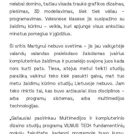
nelabai domino, tačiau visada traukė grafikos dizainas,
piešimas, 3D modeliavimas, šiek tiek vėliau –
programavimas. Vėlesnėse klasėse jis susipažino su
žaidimų kūrimu – veikla, kuri apjungė visus anksčiau
minėtus pomėgius ir įgūdžius.
Ši sritis Martynui nebuvo svetima – jis jau vaikystėje
valandų valandas praleisdavo žaisdamas įvairius
kompiuterinius žaidimus ir puoselėjo svajonę juos kada
nors kurti pats. Tiesa, atėjus metui teikti studijų
paraišką vaikinui teko kiek pasukti galvą, mat tuo
metu žaidimų kūrimo studijų Lietuvoje nebuvo. Jam
teko rinktis tai, kas buvo arčiausiai šios disciplinos –
arba programų sistemas, arba multimedijos
technologijas.
„Galiausiai pasirinkau Multimedijos ir kompiuterinio
dizaino studijų programą VILNIUS TECH fundamentinių
mokslų fakultete, kadangi programoje buvo kursų,