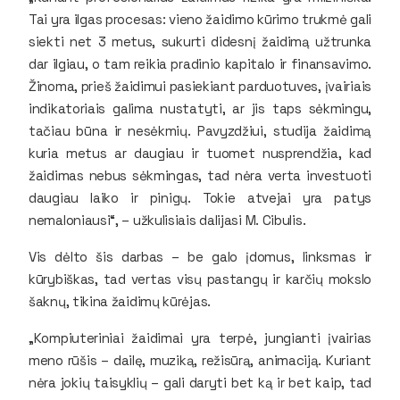
Tai yra ilgas procesas: vieno žaidimo kūrimo trukmė gali
siekti net 3 metus, sukurti didesnį žaidimą užtrunka
dar ilgiau, o tam reikia pradinio kapitalo ir finansavimo.
Žinoma, prieš žaidimui pasiekiant parduotuves, įvairiais
indikatoriais galima nustatyti, ar jis taps sėkmingu,
tačiau būna ir nesėkmių. Pavyzdžiui, studija žaidimą
kuria metus ar daugiau ir tuomet nusprendžia, kad
žaidimas nebus sėkmingas, tad nėra verta investuoti
daugiau laiko ir pinigų. Tokie atvejai yra patys
nemaloniausi“, – užkulisiais dalijasi M. Cibulis.
Vis dėlto šis darbas – be galo įdomus, linksmas ir
kūrybiškas, tad vertas visų pastangų ir karčių mokslo
šaknų, tikina žaidimų kūrėjas.
„Kompiuteriniai žaidimai yra terpė, jungianti įvairias
meno rūšis – dailę, muziką, režisūrą, animaciją. Kuriant
nėra jokių taisyklių – gali daryti bet ką ir bet kaip, tad