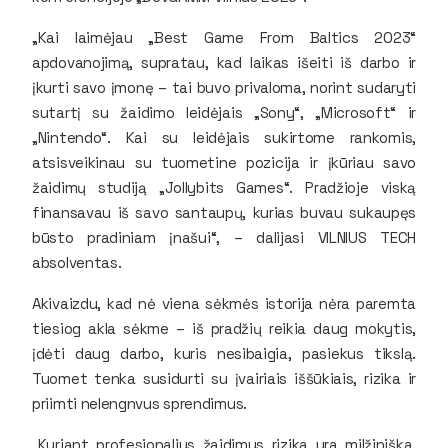
„Kai laimėjau „Best Game From Baltics 2023“
apdovanojimą, supratau, kad laikas išeiti iš darbo ir
įkurti savo įmonę – tai buvo privaloma, norint sudaryti
sutartį su žaidimo leidėjais „Sony“, „Microsoft“ ir
„Nintendo“. Kai su leidėjais sukirtome rankomis,
atsisveikinau su tuometine pozicija ir įkūriau savo
žaidimų studiją „Jollybits Games“. Pradžioje viską
finansavau iš savo santaupų, kurias buvau sukaupęs
būsto pradiniam įnašui“, – dalijasi VILNIUS TECH
absolventas.
Akivaizdu, kad nė viena sėkmės istorija nėra paremta
tiesiog akla sėkme – iš pradžių reikia daug mokytis,
įdėti daug darbo, kuris nesibaigia, pasiekus tikslą.
Tuomet tenka susidurti su įvairiais iššūkiais, rizika ir
priimti nelengnvus sprendimus.
„Kuriant profesionalius žaidimus rizika yra milžiniška.