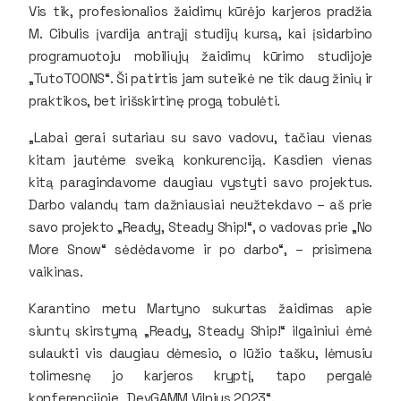
Vis tik, profesionalios žaidimų kūrėjo karjeros pradžia
M. Cibulis įvardija antrąjį studijų kursą, kai įsidarbino
programuotoju mobiliųjų žaidimų kūrimo studijoje
„TutoTOONS“. Ši patirtis jam suteikė ne tik daug žinių ir
praktikos, bet irišskirtinę progą tobulėti.
„Labai gerai sutariau su savo vadovu, tačiau vienas
kitam jautėme sveiką konkurenciją. Kasdien vienas
kitą paragindavome daugiau vystyti savo projektus.
Darbo valandų tam dažniausiai neužtekdavo – aš prie
savo projekto „Ready, Steady Ship!“, o vadovas prie „No
More Snow“ sėdėdavome ir po darbo“, – prisimena
vaikinas.
Karantino metu Martyno sukurtas žaidimas apie
siuntų skirstymą „Ready, Steady Ship!“ ilgainiui ėmė
sulaukti vis daugiau dėmesio, o lūžio tašku, lėmusiu
tolimesnę jo karjeros kryptį, tapo pergalė
konferencijoje „DevGAMM Vilnius 2023“.