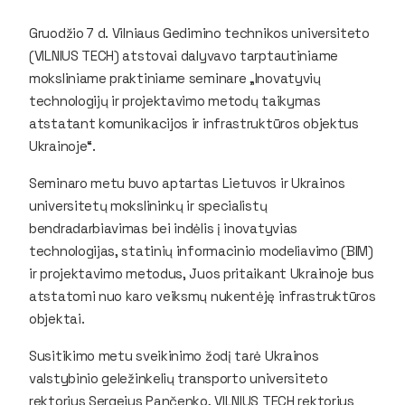
Gruodžio 7 d. Vilniaus Gedimino technikos universiteto
(VILNIUS TECH) atstovai dalyvavo tarptautiniame
moksliniame praktiniame seminare „Inovatyvių
technologijų ir projektavimo metodų taikymas
atstatant komunikacijos ir infrastruktūros objektus
Ukrainoje“.
Seminaro metu buvo aptartas Lietuvos ir Ukrainos
universitetų mokslininkų ir specialistų
bendradarbiavimas bei indėlis į inovatyvias
technologijas, statinių informacinio modeliavimo (BIM)
ir projektavimo metodus, Juos pritaikant Ukrainoje bus
atstatomi nuo karo veiksmų nukentėję infrastruktūros
objektai.
Susitikimo metu sveikinimo žodį tarė Ukrainos
valstybinio geležinkelių transporto universiteto
rektorius Sergejus Pančenko, VILNIUS TECH rektorius