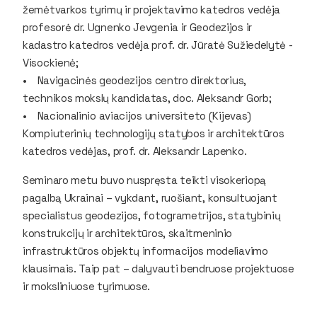
žemėtvarkos tyrimų ir projektavimo katedros vedėja
profesorė dr. Ugnenko Jevgenia ir Geodezijos ir
kadastro katedros vedėja prof. dr. Jūratė Sužiedelytė -
Visockienė;
• Navigacinės geodezijos centro direktorius,
technikos mokslų kandidatas, doc. Aleksandr Gorb;
• Nacionalinio aviacijos universiteto (Kijevas)
Kompiuterinių technologijų statybos ir architektūros
katedros vedėjas, prof. dr. Aleksandr Lapenko.
Seminaro metu buvo nuspręsta teikti visokeriopą
pagalbą Ukrainai – vykdant, ruošiant, konsultuojant
specialistus geodezijos, fotogrametrijos, statybinių
konstrukcijų ir architektūros, skaitmeninio
infrastruktūros objektų informacijos modeliavimo
klausimais. Taip pat – dalyvauti bendruose projektuose
ir moksliniuose tyrimuose.