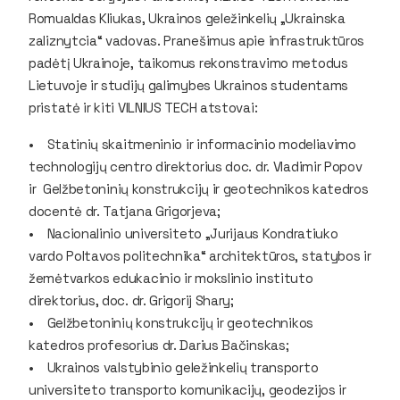
Romualdas Kliukas, Ukrainos geležinkelių „Ukrainska
zaliznytcia“ vadovas. Pranešimus apie infrastruktūros
padėtį Ukrainoje, taikomus rekonstravimo metodus
Lietuvoje ir studijų galimybes Ukrainos studentams
pristatė ir kiti VILNIUS TECH atstovai:
• Statinių skaitmeninio ir informacinio modeliavimo
technologijų centro direktorius doc. dr. Vladimir Popov
ir Gelžbetoninių konstrukcijų ir geotechnikos katedros
docentė dr. Tatjana Grigorjeva;
• Nacionalinio universiteto „Jurijaus Kondratiuko
vardo Poltavos politechnika“ architektūros, statybos ir
žemėtvarkos edukacinio ir mokslinio instituto
direktorius, doc. dr. Grigorij Shary;
• Gelžbetoninių konstrukcijų ir geotechnikos
katedros profesorius dr. Darius Bačinskas;
• Ukrainos valstybinio geležinkelių transporto
universiteto transporto komunikacijų, geodezijos ir