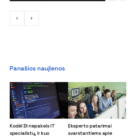
Panašios naujienos
Kodėl DI nepakeis IT
Eksperto patarimai
specialistų, ir kuo
svarstantiems apie