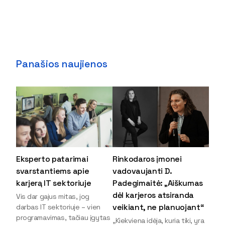
Panašios naujienos
Eksperto patarimai
Rinkodaros įmonei
svarstantiems apie
vadovaujanti D.
karjerą IT sektoriuje
Padegimaitė: „Aiškumas
dėl karjeros atsiranda
Vis dar gajus mitas, jog
veikiant, ne planuojant“
darbas IT sektoriuje – vien
programavimas, tačiau įgytas
„Kiekviena idėja, kuria tiki, yra