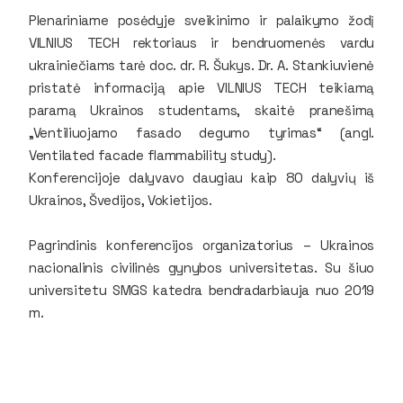
Plenariniame posėdyje sveikinimo ir palaikymo žodį
VILNIUS TECH rektoriaus ir bendruomenės vardu
ukrainiečiams tarė doc. dr. R. Šukys. Dr. A. Stankiuvienė
pristatė informaciją apie VILNIUS TECH teikiamą
paramą Ukrainos studentams, skaitė pranešimą
„Ventiliuojamo fasado degumo tyrimas“ (angl.
Ventilated facade flammability study).
Konferencijoje dalyvavo daugiau kaip 80 dalyvių iš
Ukrainos, Švedijos, Vokietijos.
Pagrindinis konferencijos organizatorius – Ukrainos
nacionalinis civilinės gynybos universitetas. Su šiuo
universitetu SMGS katedra bendradarbiauja nuo 2019
m.