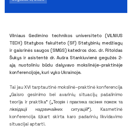
Vilniaus Gedimino technikos universiteto (VILNIUS
TECH) Statybos fakulteto (SF) Statybinių medžiagų
ir gaisrinės saugos (SMGS) katedros doc. dr. Ritoldas
Šukys ir asistentė dr. Aušra Stankiuvienė gegužės 2-
ąją nuotoliniu būdu dalyvavo mokslinėje–praktinėje
konferencijoje, kuri vyko Ukrainoje.
Tai jau XVI tarptautinė mokslinė–praktinė konferencija
„Gaisro gesinimo bei avarinių situacijų pašalinimo
teorija ir praktika“ („Теорія і практика гасіння пожеж та
ліквідації надзвичайних ситуацій“). Kasmetinė
konferencija šįkart skirta karo padarinių likvidavimo
situacijai aptarti.