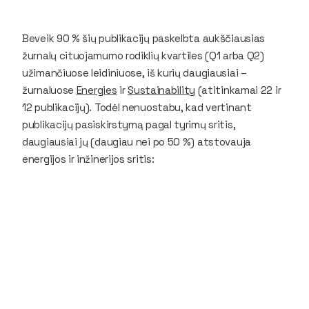
Beveik 90 % šių publikacijų paskelbta aukščiausias
žurnalų cituojamumo rodiklių kvartiles (Q1 arba Q2)
užimančiuose leidiniuose, iš kurių daugiausiai –
žurnaluose
Energies
ir
Sustainability
(atitinkamai 22 ir
12 publikacijų). Todėl nenuostabu, kad vertinant
publikacijų pasiskirstymą pagal tyrimų sritis,
daugiausiai jų (daugiau nei po 50 %) atstovauja
energijos ir inžinerijos sritis: