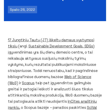
Spalio 28, 2022
17 Jungtinių Tautų (JT) iškeltų darnaus vystymosi
tikslų
(angl.
Sustainable Development Goals, SDGs
)
įgyvendinimas yra šių dienų dėmesio centre, o tai
reikalauja aktyvaus susijusių mokslinių tyrimų
vykdymo, kurių rezultatai publikuojami moksliniuose
straipsniuose. Todėl nenuostabu, kad ir pagrindinėse
bibliografinėse duomenų bazėse
Web of Science
(WoS)
ir
Scopus
taip pat įgyvendintos galimybės
greitai ir patogiai ieškoti ir analizuoti šiuos tikslus
atitinkančią mokslinę produkciją. WoS duomenų bazėje
tai patogiausia atlikti naudojantis
InCites analitiniu
įrankiu
, o Scopus bazėje – panašios paskirties
SciVal