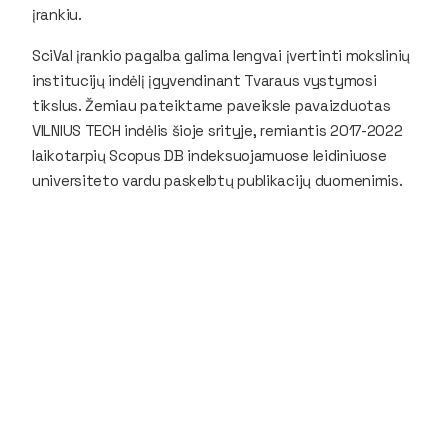
įrankiu.
SciVal įrankio pagalba galima lengvai įvertinti mokslinių
institucijų indėlį įgyvendinant Tvaraus vystymosi
tikslus. Žemiau pateiktame paveiksle pavaizduotas
VILNIUS TECH indėlis šioje srityje, remiantis 2017-2022
laikotarpių Scopus DB indeksuojamuose leidiniuose
universiteto vardu paskelbtų publikacijų duomenimis.