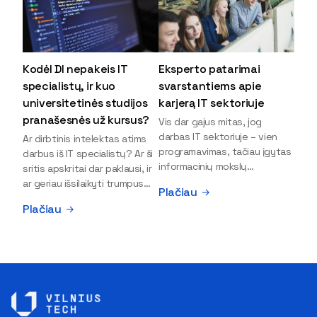
Kodėl DI nepakeis IT
Eksperto patarimai
specialistų, ir kuo
svarstantiems apie
universitetinės studijos
karjerą IT sektoriuje
pranašesnės už kursus?
Vis dar gajus mitas, jog
darbas IT sektoriuje – vien
Ar dirbtinis intelektas atims
programavimas, tačiau įgytas
darbus iš IT specialistų? Ar ši
informacinių mokslų
sritis apskritai dar paklausi, ir
išsilavinimas gali atverti kur
ar geriau išsilaikyti trumpus
Plačiau
kas daugiau durų ir net
kursus, ar vis tik stoti į
Plačiau
užauginti iki vadovų. Sparčiai
universitetą? Tokie klausimai
keičiantis technologijoms,
dažniausiai iškyla apie
šiandien darbo rinkoje trūksta
informacinių technologijų
dirbtinio intelekto (DI),
studijas svarstantiems
kibernetinio saugumo,
jaunuoliams. Iš šiuos ir kitus
debesijos ekspertų,
klausimus apie šio sektoriaus
duomenų analitikų.
ypatybes bei universitetinių
Apsispręsti dėl studijų