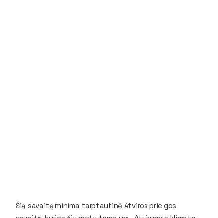
Šią savaitę minima tarptautinė
Atviros prieigos
savaitė
, kurios šių metų tema yra „Atvirumas klimato