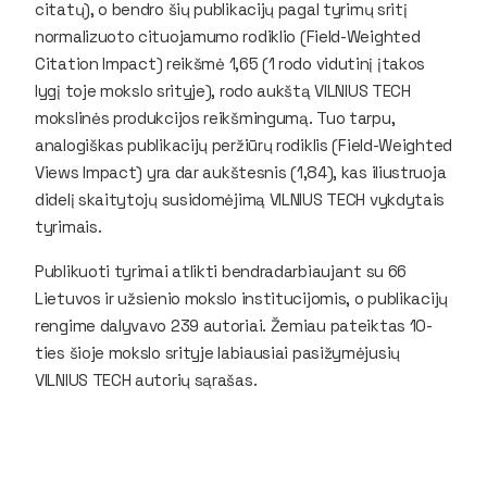
citatų), o bendro šių publikacijų pagal tyrimų sritį
normalizuoto cituojamumo rodiklio (
Field-Weighted
Citation Impact
) reikšmė 1,65 (1 rodo vidutinį įtakos
lygį toje mokslo srityje), rodo aukštą VILNIUS TECH
mokslinės produkcijos reikšmingumą. Tuo tarpu,
analogiškas publikacijų peržiūrų rodiklis (
Field-Weighted
Views Impact
) yra dar aukštesnis (1,84), kas iliustruoja
didelį skaitytojų susidomėjimą VILNIUS TECH vykdytais
tyrimais.
Publikuoti tyrimai atlikti bendradarbiaujant su 66
Lietuvos ir užsienio mokslo institucijomis, o publikacijų
rengime dalyvavo 239 autoriai. Žemiau pateiktas 10-
ties šioje mokslo srityje labiausiai pasižymėjusių
VILNIUS TECH autorių sąrašas.