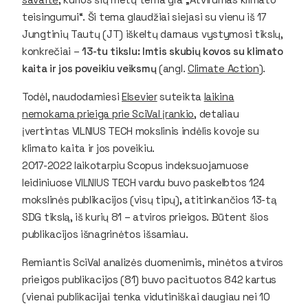
teisingumui“. Ši tema glaudžiai siejasi su vienu iš 17
Jungtinių Tautų (JT) iškeltų darnaus vystymosi tikslų,
konkrečiai –
13-tu tikslu: Imtis skubių kovos su klimato
kaita ir jos poveikiu veiksmų
(angl.
Climate Action
).
Todėl, naudodamiesi
Elsevier
suteikta
laikina
nemokama prieiga prie SciVal įrankio
, detaliau
įvertintas VILNIUS TECH mokslinis indėlis kovoje su
klimato kaita ir jos poveikiu.
2017-2022 laikotarpiu Scopus indeksuojamuose
leidiniuose VILNIUS TECH vardu buvo paskelbtos 124
mokslinės publikacijos (visų tipų),
atitinkančios 13-tą
SDG tikslą, iš kurių 81 – atviros prieigos. Būtent šios
publikacijos išnagrinėtos išsamiau.
Remiantis SciVal analizės duomenimis, minėtos atviros
prieigos publikacijos (81) buvo pacituotos 842 kartus
(vienai publikacijai tenka vidutiniškai daugiau nei 10