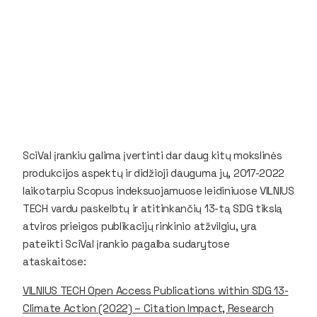
SciVal įrankiu galima įvertinti dar daug kitų mokslinės
produkcijos aspektų ir didžioji dauguma jų, 2017-2022
laikotarpiu Scopus indeksuojamuose leidiniuose VILNIUS
TECH vardu paskelbtų ir atitinkančių 13-tą SDG tikslą
atviros prieigos publikacijų rinkinio atžvilgiu, yra
pateikti SciVal įrankio pagalba sudarytose
ataskaitose:
VILNIUS TECH Open Access Publications within SDG 13-
Climate Action (2022) – Citation Impact, Research