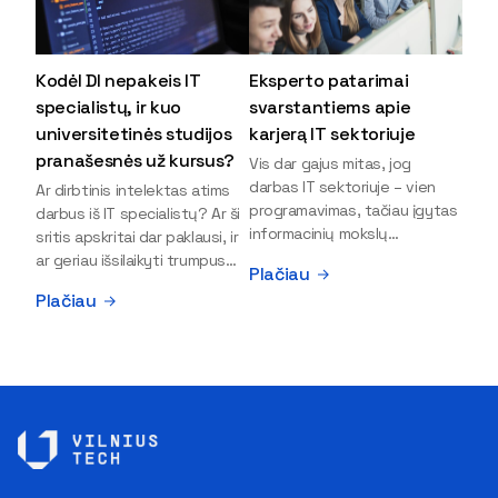
Kodėl DI nepakeis IT
Eksperto patarimai
specialistų, ir kuo
svarstantiems apie
universitetinės studijos
karjerą IT sektoriuje
pranašesnės už kursus?
Vis dar gajus mitas, jog
darbas IT sektoriuje – vien
Ar dirbtinis intelektas atims
programavimas, tačiau įgytas
darbus iš IT specialistų? Ar ši
informacinių mokslų
sritis apskritai dar paklausi, ir
išsilavinimas gali atverti kur
ar geriau išsilaikyti trumpus
Plačiau
kas daugiau durų ir net
kursus, ar vis tik stoti į
Plačiau
užauginti iki vadovų. Sparčiai
universitetą? Tokie klausimai
keičiantis technologijoms,
dažniausiai iškyla apie
šiandien darbo rinkoje trūksta
informacinių technologijų
dirbtinio intelekto (DI),
studijas svarstantiems
kibernetinio saugumo,
jaunuoliams. Iš šiuos ir kitus
debesijos ekspertų,
klausimus apie šio sektoriaus
duomenų analitikų.
ypatybes bei universitetinių
Apsispręsti dėl studijų
studijų pranašumą pasakoja
programos ar karjeros
VILNIUS TECH Fundamentinių