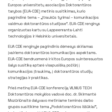
Europos universitetų asociacijos Doktorantūros
tarybos (EUA-CDE) metinis susitikimas, kurio
pagrindinė tema – „Įtraukūs tyrimai – komunikacijos
vaidmuo doktorantūros studijose“. EUA-CDE renginys
organizuotas kartu su Lappeenranta-Lahti
technologijos ir Helsinkio universitetais.
EUA CDE renginyje pagrindinis dėmesys skiriamas
įvairiems doktorantūros komunikacijos aspektams.
EUA-CDE bendruomenė ir kitos Europos suinteresuotos
šalys susitikę aptarė visapusišką požiūrį į
komunikacijos įtraukimą, į doktorantūros studijų
strategijas ir praktikas.
Prieš metinę EUA-CDE konferenciją VILNIUS TECH
Doktorantūros mokyklos vadovė doc. dr. Skirmantė
Mozūriūnaitė dalyvavo metiniame teminės darbo
grupės susitikime tema „Podoktorantūros iššūkiai“,