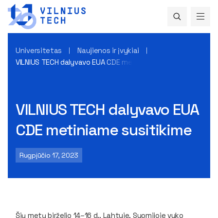
Universitetas
Naujienos ir įvykiai
VILNIUS TECH dalyvavo EUA CDE metiniame susitikime
VILNIUS TECH dalyvavo EUA
CDE metiniame susitikime
Rugpjūčio 17, 2023
Šių metų birželio 14–16 d., Lahtyje, Suomijoje vyko