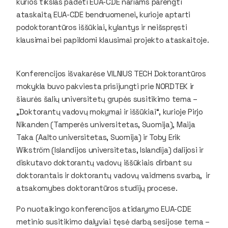
kurios tikslas padėti EUA-CDE nariams parengti
ataskaitą EUA-CDE bendruomenei, kurioje aptarti
podoktorantūros iššūkiai, kylantys ir neišspręsti
klausimai bei papildomi klausimai projekto ataskaitoje.
Konferencijos išvakarėse VILNIUS TECH Doktorantūros
mokykla buvo pakviesta prisijungti prie NORDTEK ir
šiaurės šalių universitetų grupės susitikimo tema –
„Doktorantų vadovų mokymai ir iššūkiai“, kurioje Pirjo
Nikanden (Tamperės universitetas, Suomija), Maija
Taka (Aalto universitetas, Suomija) ir Toby Erik
Wikström (Islandijos universitetas, Islandija) dalijosi ir
diskutavo doktorantų vadovų iššūkiais dirbant su
doktorantais ir doktorantų vadovų vaidmens svarbą, ir
atsakomybes doktorantūros studijų procese.
Po nuotaikingo konferencijos atidarymo EUA-CDE
metinio susitikimo dalyviai tęsė darbą sesijose tema –