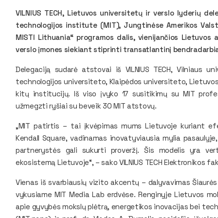
VILNIUS TECH, Lietuvos universitetų ir verslo lyderių de
technologijos institute (MIT), Jungtinėse Amerikos Valst
MISTI Lithuania“ programos dalis, vienijančios Lietuvos 
verslo įmones siekiant stiprinti transatlantinį bendradarbia
Delegaciją sudarė atstovai iš VILNIUS TECH, Vilniaus uni
technologijos universiteto, Klaipėdos universiteto, Lietuvo
kitų institucijų. Iš viso įvyko 17 susitikimų su MIT profe
užmegzti ryšiai su beveik 30 MIT atstovų.
„MIT patirtis – tai įkvėpimas mums Lietuvoje kuriant ef
Kendall Square
, vadinamas inovatyviausia mylia pasaulyje, 
partnerystės gali sukurti proveržį. Šis modelis yra ve
ekosistemą Lietuvoje“, – sako VILNIUS TECH Elektronikos fak
Vienas iš svarbiausių vizito akcentų – dalyvavimas Šiaurės
vykusiame
MIT Media Lab
erdvėse. Renginyje Lietuvos moks
apie gyvybės mokslų plėtrą, energetikos inovacijas bei techn