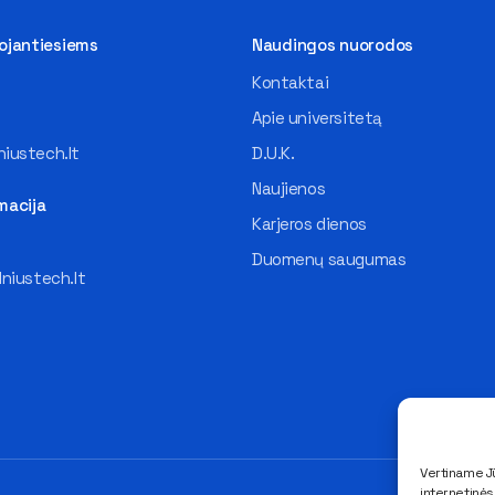
tojantiesiems
Naudingos nuorodos
Kontaktai
Apie universitetą
iustech.lt
D.U.K.
Naujienos
macija
Karjeros dienos
Duomenų saugumas
lniustech.lt
Vertiname Jū
internetinė