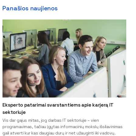
Panašios naujienos
Eksperto patarimai svarstantiems apie karjerą IT
sektoriuje
Vis dar gajus mitas, jog darbas IT sektoriuje – vien
programavimas, tačiau įgytas informacinių mokslų išsilavinimas
gali atverti kur kas daugiau durų ir net užauginti iki vadovų.