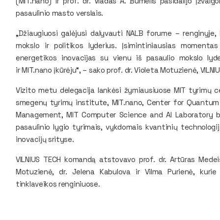
(
MIT.nano
) ir prof. dr. Vladas A. Bumelis pasidalijo įžval
pasaulinio masto verslais.
„Džiaugiuosi galėjusi dalyvauti NALB forume – renginyje, 
mokslo ir politikos lyderius. Įsimintiniausias momenta
energetikos inovacijas su vienu iš pasaulio mokslo lyder
ir
MIT.nano
įkūrėju“, – sako prof. dr. Violeta Motuzienė, VIL
Vizito metu delegacija lankėsi žymiausiuose MIT tyrimų 
smegenų tyrimų institute, MIT.nano, Center for Quantum 
Management, MIT Computer Science and AI Laboratory
b
pasaulinio lygio tyrimais, vykdomais kvantinių technologijų
inovacijų srityse.
VILNIUS TECH komandą atstovavo prof. dr. Artūras Medeišis,
Motuzienė, dr. Jelena Kabulova ir Vilma Purienė, kurie 
tinklaveikos renginiuose.