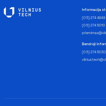
Informacija s
(0 5) 274 4949
(0 5) 274 5010
priemimas@viln
Bendroji infor
(0 5) 274 5030
vilniustech@vi