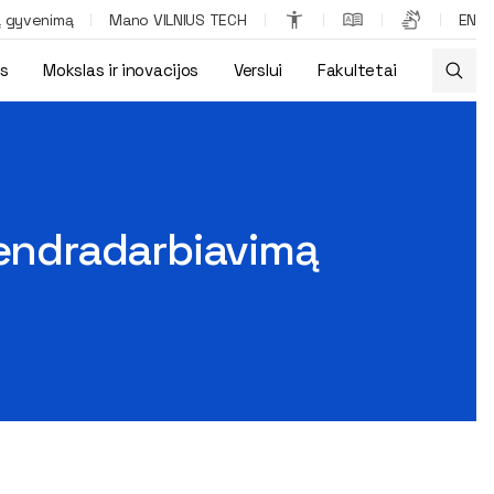
ą gyvenimą
Mano VILNIUS TECH
EN
os
Mokslas ir inovacijos
Verslui
Fakultetai
ir technologijų srityse
bendradarbiavimą