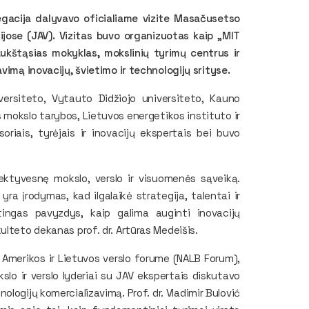
legacija dalyvavo oficialiame vizite Masačusetso
ijose (JAV). Vizitas buvo organizuotas kaip „MIT
aukštąsias mokyklas, mokslinių tyrimų centrus ir
vimą inovacijų, švietimo ir technologijų srityse.
versiteto, Vytauto Didžiojo universiteto, Kauno
s mokslo tarybos, Lietuvos energetikos instituto ir
soriais, tyrėjais ir inovacijų ekspertais bei buvo
ektyvesnę mokslo, verslo ir visuomenės sąveiką.
yra įrodymas, kad ilgalaikė strategija, talentai ir
rtingas pavyzdys, kaip galima auginti inovacijų
ulteto dekanas prof. dr. Artūras Medeišis.
 Amerikos ir Lietuvos verslo forume (
NALB Forum
),
lo ir verslo lyderiai su JAV ekspertais diskutavo
ologijų komercializavimą. Prof. dr. Vladimir Bulović