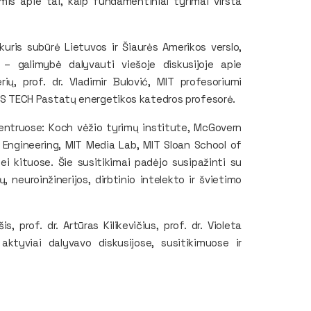
gomis apie tai, kaip fundamentiniai tyrimai virsta
kuris subūrė Lietuvos ir Šiaurės Amerikos verslo,
s – galimybė dalyvauti viešoje diskusijoje apie
ių, prof. dr. Vladimir Bulović, MIT profesoriumi
NIUS TECH Pastatų energetikos katedros profesorė.
centruose:
Koch vėžio tyrimų institute, McGovern
Engineering, MIT Media Lab, MIT Sloan School of
ei kituose. Šie susitikimai padėjo susipažinti su
, neuroinžinerijos, dirbtinio intelekto ir švietimo
 prof. dr. Artūras Kilikevičius, prof. dr. Violeta
aktyviai dalyvavo diskusijose, susitikimuose ir