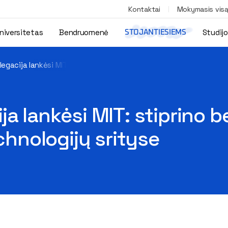
Kontaktai
Mokymasis vis
niversitetas
Bendruomenė
Studij
STOJANTIESIEMS
egacija lankėsi MIT: stiprino bendradarbiavimą mokslo, inovacijų 
ja lankėsi MIT: stiprino 
echnologijų srityse