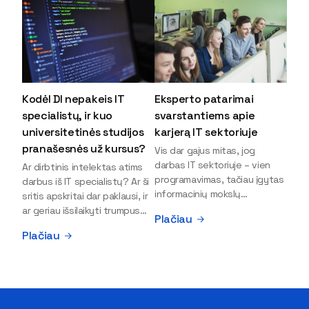
Kodėl DI nepakeis IT
Eksperto patarimai
specialistų, ir kuo
svarstantiems apie
universitetinės studijos
karjerą IT sektoriuje
pranašesnės už kursus?
Vis dar gajus mitas, jog
darbas IT sektoriuje – vien
Ar dirbtinis intelektas atims
programavimas, tačiau įgytas
darbus iš IT specialistų? Ar ši
informacinių mokslų
sritis apskritai dar paklausi, ir
išsilavinimas gali atverti kur
ar geriau išsilaikyti trumpus
Plačiau
kas daugiau durų ir net
kursus, ar vis tik stoti į
Plačiau
užauginti iki vadovų. Sparčiai
universitetą? Tokie klausimai
keičiantis technologijoms,
dažniausiai iškyla apie
šiandien darbo rinkoje trūksta
informacinių technologijų
dirbtinio intelekto (DI),
studijas svarstantiems
kibernetinio saugumo,
jaunuoliams. Iš šiuos ir kitus