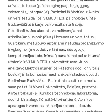
universitetuose (psichologinę pagalbą, lygybę,
toleranciją, integraciją). Patirtimi iš Madrido ir Aveiro
universitetų dalijosi VILNIUS TECH psichologė Gintė
Gudzevičiūtė ir karjeros konsultantė Gabija
Čeledinaitė. Jos akcentavo neišvengiamai
atkeliaujančius pokyčius į Lietuvos universitetus.
Susitikimų metu buvo aptariami ir studijų organizavimo
ir vykdymo (metodai, vertinimas, dėstytojų
kompetencijos tobulinimas) panašumai bei skirtumai
užsienio ir VILNIUS TECH universitetuose. Juos
analizavo Elektros inžinerijos katedros doc. dr. Vitalij
Novickij ir Taikomosios mechanikos katedros doc. dr.
Gediminas Blaževičius. Paskutinio susitikimo metu
savo patirtį iš Vives Universiteto, Belgijos, pristatė
Aistė Ptakauskė, Kūrybos technologijų laboratorija,
doc. dr. Lina Bagdžiūnaitė-Litvinaitienė, Aplinkos
apsaugos ir vandens inžinerijos katedra, doc. dr.
Ramunė Žurauskienė, Statybinių medžiagų ir gaisrinės