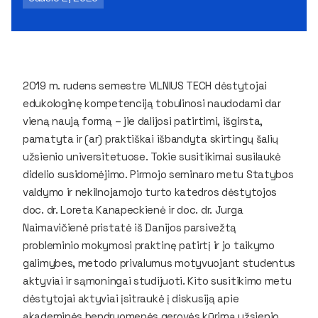
2019 m. rudens semestre VILNIUS TECH dėstytojai
edukologinę kompetenciją tobulinosi naudodami dar
vieną naują formą – jie dalijosi patirtimi, išgirsta,
pamatyta ir (ar) praktiškai išbandyta skirtingų šalių
užsienio universitetuose. Tokie susitikimai susilaukė
didelio susidomėjimo. Pirmojo seminaro metu Statybos
valdymo ir nekilnojamojo turto katedros dėstytojos
doc. dr. Loreta Kanapeckienė ir doc. dr. Jurga
Naimavičienė pristatė iš Danijos parsivežtą
probleminio mokymosi praktinę patirtį ir jo taikymo
galimybes, metodo privalumus motyvuojant studentus
aktyviai ir sąmoningai studijuoti. Kito susitikimo metu
dėstytojai aktyviai įsitraukė į diskusiją apie
akademinės bendruomenės gerovės kūrimą užsienio