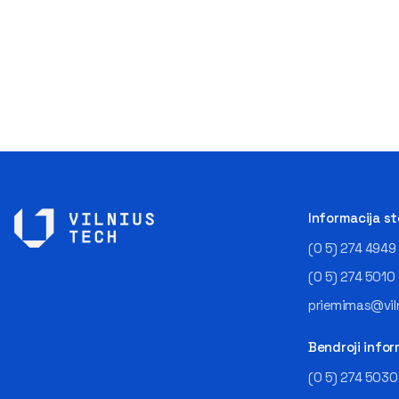
Informacija s
(0 5) 274 4949
(0 5) 274 5010
priemimas@viln
Bendroji infor
(0 5) 274 5030