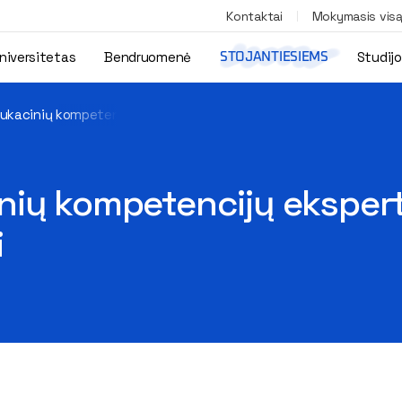
Kontaktai
Mokymasis vis
niversitetas
Bendruomenė
Studij
STOJANTIESIEMS
ukacinių kompetencijų ekspertams 2021 kovo 1 dieną suėjo jau k
nių kompetencijų eksper
i