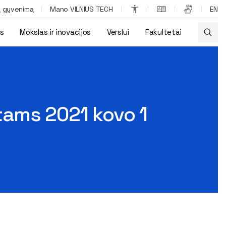
ą gyvenimą
Mano VILNIUS TECH
EN
os
Mokslas ir inovacijos
Verslui
Fakultetai
etveri
tams 2021 kovo 1