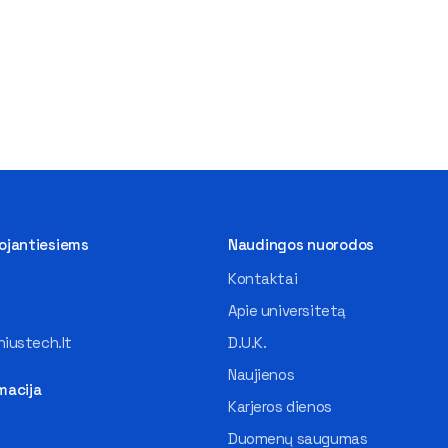
tojantiesiems
Naudingos nuorodos
Kontaktai
Apie universitetą
iustech.lt
D.U.K.
Naujienos
macija
Karjeros dienos
Duomenų saugumas