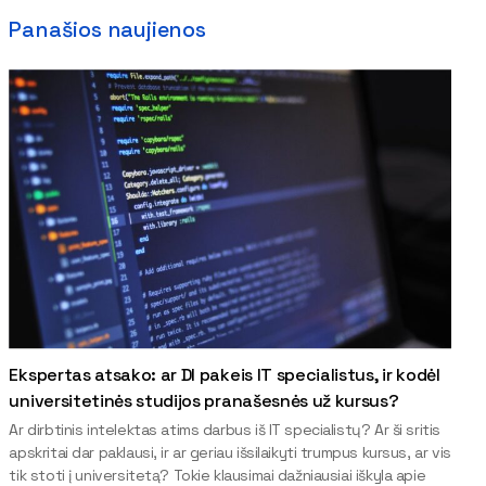
Panašios naujienos
Ekspertas atsako: ar DI pakeis IT specialistus, ir kodėl
universitetinės studijos pranašesnės už kursus?
Ar dirbtinis intelektas atims darbus iš IT specialistų? Ar ši sritis
apskritai dar paklausi, ir ar geriau išsilaikyti trumpus kursus, ar vis
tik stoti į universitetą? Tokie klausimai dažniausiai iškyla apie