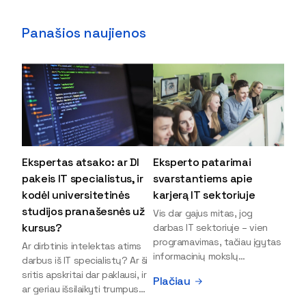
Panašios naujienos
Ekspertas atsako: ar DI
Eksperto patarimai
pakeis IT specialistus, ir
svarstantiems apie
kodėl universitetinės
karjerą IT sektoriuje
studijos pranašesnės už
Vis dar gajus mitas, jog
kursus?
darbas IT sektoriuje – vien
programavimas, tačiau įgytas
Ar dirbtinis intelektas atims
informacinių mokslų
darbus iš IT specialistų? Ar ši
išsilavinimas gali atverti kur
sritis apskritai dar paklausi, ir
Plačiau
kas daugiau durų ir net
ar geriau išsilaikyti trumpus
užauginti iki vadovų. Sparčiai
kursus, ar vis tik stoti į