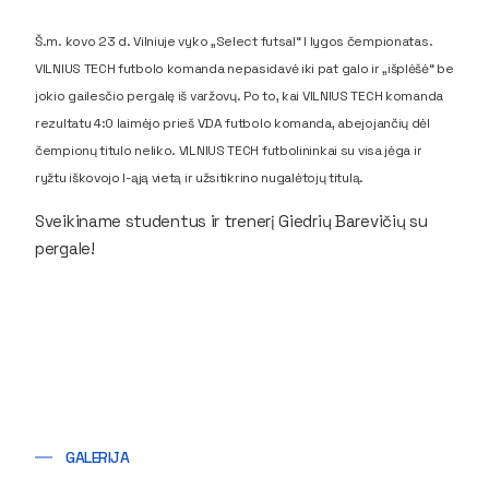
Š.m. kovo 23 d. Vilniuje vyko „Select futsal“ I lygos čempionatas.
VILNIUS TECH futbolo komanda nepasidavė iki pat galo ir „išplėšė“ be
jokio gailesčio pergalę iš varžovų. Po to, kai VILNIUS TECH komanda
rezultatu 4:0 laimėjo prieš VDA futbolo komanda, abejojančių dėl
čempionų titulo neliko. VILNIUS TECH futbolininkai su visa jėga ir
ryžtu iškovojo I-ąją vietą ir užsitikrino nugalėtojų titulą.
Sveikiname studentus ir trenerį Giedrių Barevičių su
pergale!
GALERIJA