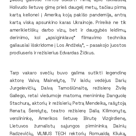
Holivudo lietuvę gimę prieš daugelį metų, tačiau pirmą
kartą kelionei į Ameriką koją pakišo pandemija, antrą
kartą viską apsunkino karas Ukrainoje. Prireikė ne tik
amerikietiškų darbo vizų, bet ir daugybės leidimų,
derinimo, kol „apsiginklavę“ filmavimo technika
galiausiai išskridome į Los Andželą“, – pasakojo juostos
prodiuseris ir režisierius Edvardas Žičkus.
Tarp vakaro svečių buvo galima sutikti legendinę
aktorę Vaivą Mainelytę, TV laidų vedėjus Darių
Jurgelevičių, Daivą Tamošiūnaitę, režisierę Živilę
Gallego, retai viešumoje matomą menininkę Danguolę
Stachurą, aktorių ir režisierių Petrą Mendeiką, rašytoją
Renatą Šerelytę, teatro režisierę Dalią Kilimonytę,
verslininkę, Amerikos lietuvę Birutę Vizgirdienę,
Lietuvos žurnalistų sąjungos pirmininką Dainių
Radzevičių, VILNIUS TECH rektorių Romualdą Kliuką,