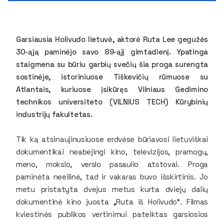
Garsiausia Holivudo lietuvė, aktorė Ruta Lee gegužės
30-ąją paminėjo savo 89-ąjį gimtadienį. Ypatinga
staigmena su būriu garbių svečių šia proga surengta
sostinėje, istoriniuose Tiškevičių rūmuose su
Atlantais, kuriuose įsikūręs Vilniaus Gedimino
technikos universiteto (VILNIUS TECH) Kūrybinių
industrijų fakultetas.
Tik ką atsinaujinusiuose erdvėse būriavosi lietuviškai
dokumentikai neabejingi kino, televizijos, pramogų,
meno, mokslo, verslo pasaulio atstovai. Proga
paminėta neeilinė, tad ir vakaras buvo išskirtinis. Jo
metu pristatyta dvejus metus kurta dviejų dalių
dokumentinė kino juosta „Ruta iš Holivudo“. Filmas
kviestinės publikos vertinimui pateiktas garsiosios