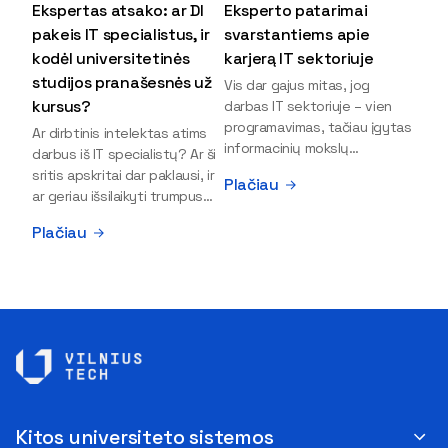
Ekspertas atsako: ar DI
Eksperto patarimai
pakeis IT specialistus, ir
svarstantiems apie
kodėl universitetinės
karjerą IT sektoriuje
studijos pranašesnės už
Vis dar gajus mitas, jog
kursus?
darbas IT sektoriuje – vien
programavimas, tačiau įgytas
Ar dirbtinis intelektas atims
informacinių mokslų
darbus iš IT specialistų? Ar ši
išsilavinimas gali atverti kur
sritis apskritai dar paklausi, ir
Plačiau
kas daugiau durų ir net
ar geriau išsilaikyti trumpus
užauginti iki vadovų. Sparčiai
kursus, ar vis tik stoti į
Plačiau
keičiantis technologijoms,
universitetą? Tokie klausimai
šiandien darbo rinkoje trūksta
dažniausiai iškyla apie
dirbtinio intelekto (DI),
informacinių technologijų
kibernetinio saugumo,
studijas svarstantiems
debesijos ekspertų,
jaunuoliams. Iš šiuos ir kitus
duomenų analitikų.
klausimus apie šio sektoriaus
Apsispręsti dėl studijų
ypatybes bei universitetinių
programos ar karjeros
studijų pranašumą pasakoja
krypties neretai trukdo
VILNIUS TECH Fundamentinių
abejonės ir nežinomybė. Kaip
mokslų fakulteto lektorius ir
Kitos universiteto sistemos
tik šiuo metu svarstantiems,