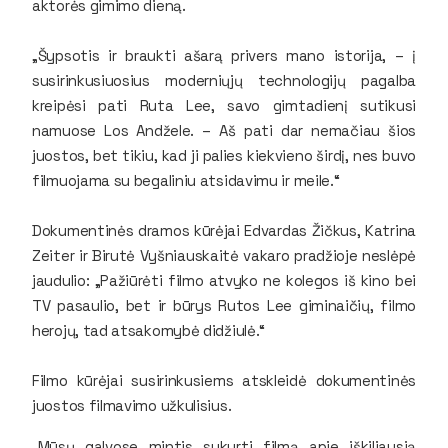
aktorės gimimo dieną.
„Šypsotis ir braukti ašarą privers mano istorija, – į
susirinkusiuosius moderniųjų technologijų pagalba
kreipėsi pati Ruta Lee, savo gimtadienį sutikusi
namuose Los Andžele. – Aš pati dar nemačiau šios
juostos, bet tikiu, kad ji palies kiekvieno širdį, nes buvo
filmuojama su begaliniu atsidavimu ir meile.“
Dokumentinės dramos kūrėjai Edvardas Žičkus, Katrina
Zeiter ir Birutė Vyšniauskaitė vakaro pradžioje neslėpė
jaudulio: „Pažiūrėti filmo atvyko ne kolegos iš kino bei
TV pasaulio, bet ir būrys Rutos Lee giminaičių, filmo
herojų, tad atsakomybė didžiulė.“
Filmo kūrėjai susirinkusiems atskleidė dokumentinės
juostos filmavimo užkulisius.
„Mūsų galvose mintis sukurti filmą apie iškiliausią