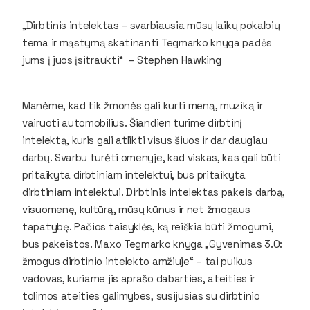
„Dirbtinis intelektas – svarbiausia mūsų laikų pokalbių
tema ir mąstymą skatinanti Tegmarko knyga padės
jums į juos įsitraukti“
– Stephen Hawking
Manėme, kad tik žmonės gali kurti meną, muziką ir
vairuoti automobilius. Šiandien turime dirbtinį
intelektą, kuris gali atlikti visus šiuos ir dar daugiau
darbų. Svarbu turėti omenyje, kad viskas, kas gali būti
pritaikyta dirbtiniam intelektui, bus pritaikyta
dirbtiniam intelektui. Dirbtinis intelektas pakeis darbą,
visuomenę, kultūrą, mūsų kūnus ir net žmogaus
tapatybę. Pačios taisyklės, ką reiškia būti žmogumi,
bus pakeistos. Maxo Tegmarko knyga „Gyvenimas 3.0:
žmogus dirbtinio intelekto amžiuje“ – tai puikus
vadovas, kuriame jis aprašo dabarties, ateities ir
tolimos ateities galimybes, susijusias su dirbtinio