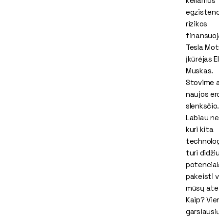
keliamos
egzisten
rizikos
finansuoj
Tesla Mot
įkūrėjas E
Muskas.
Stovime 
naujos er
slenksčio.
Labiau ne
kuri kita
technolog
turi didžiu
potencial
pakeisti v
mūsų atei
Kaip? Vie
garsiausi