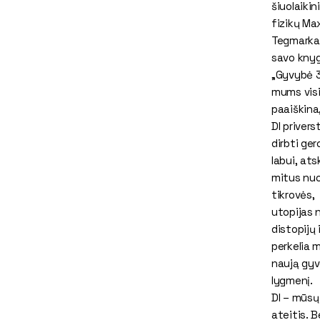
šiuolaikin
fizikų Ma
Tegmarka
savo kny
„Gyvybė 3
mums vis
paaiškina
DI priverst
dirbti ge
labui, atsk
mitus nu
tikrovės,
utopijas 
distopijų i
perkelia m
naują gy
lygmenį.
DI – mūsų
ateitis. B