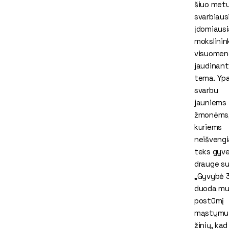
šiuo metu
svarbiausi
įdomiausi
mokslinink
visuomen
jaudinant
tema. Ypa
svarbu
jauniems
žmonėms
kuriems
neišveng
teks gyve
drauge su 
„Gyvybė 3
duoda m
postūmį
mąstymui 
žinių, kad