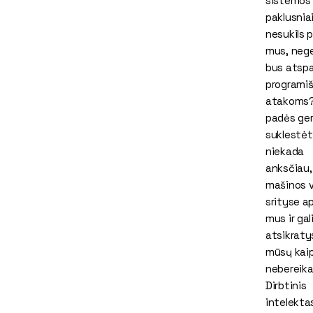
sistemos 
paklusniai
nesukils p
mus, nege
bus atspa
programiš
atakoms? 
padės ger
suklestėt
niekada
anksčiau,
mašinos 
srityse a
mus ir gal
atsikraty
mūsų kai
nebereika
Dirbtinis
intelekta