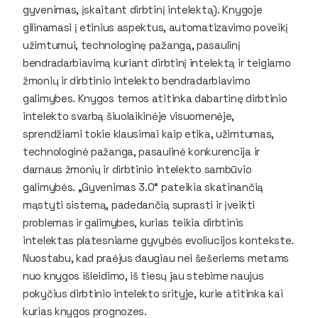
gyvenimas, įskaitant dirbtinį intelektą). Knygoje
gilinamasi į etinius aspektus, automatizavimo poveikį
užimtumui, technologinę pažangą, pasaulinį
bendradarbiavimą kuriant dirbtinį intelektą ir teigiamo
žmonių ir dirbtinio intelekto bendradarbiavimo
galimybes. Knygos temos atitinka dabartinę dirbtinio
intelekto svarbą šiuolaikinėje visuomenėje,
sprendžiami tokie klausimai kaip etika, užimtumas,
technologinė pažanga, pasaulinė konkurencija ir
darnaus žmonių ir dirbtinio intelekto sambūvio
galimybės. „Gyvenimas 3.0“ pateikia skatinančią
mąstyti sistemą, padedančią suprasti ir įveikti
problemas ir galimybes, kurias teikia dirbtinis
intelektas platesniame gyvybės evoliucijos kontekste.
Nuostabu, kad praėjus daugiau nei šešeriems metams
nuo knygos išleidimo, iš tiesų jau stebime naujus
pokyčius dirbtinio intelekto srityje, kurie atitinka kai
kurias knygos prognozes.