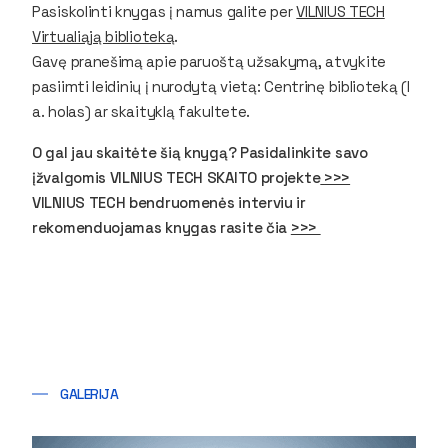
Pasiskolinti knygas į namus galite per
VILNIUS TECH
Virtualiąją biblioteką
.
Gavę pranešimą apie paruoštą užsakymą, atvykite
pasiimti leidinių į nurodytą vietą: Centrinę biblioteką (I
a. holas) ar skaityklą fakultete.
O gal jau skaitėte šią knygą? Pasidalinkite savo
įžvalgomis VILNIUS TECH SKAITO projekte
>>>
VILNIUS TECH bendruomenės interviu ir
rekomenduojamas knygas rasite čia
>>>
GALERIJA