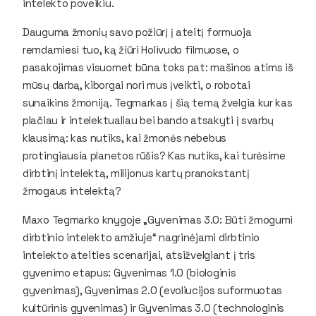
intelekto poveikiu.
Dauguma žmonių savo požiūrį į ateitį formuoja
remdamiesi tuo, ką žiūri Holivudo filmuose, o
pasakojimas visuomet būna toks pat: mašinos atims iš
mūsų darbą, kiborgai nori mus įveikti, o robotai
sunaikins žmoniją. Tegmarkas į šią temą žvelgia kur kas
plačiau ir intelektualiau bei bando atsakyti į svarbų
klausimą: kas nutiks, kai žmonės nebebus
protingiausia planetos rūšis? Kas nutiks, kai turėsime
dirbtinį intelektą, milijonus kartų pranokstantį
žmogaus intelektą?
Maxo Tegmarko knygoje „Gyvenimas 3.0: Būti žmogumi
dirbtinio intelekto amžiuje“ nagrinėjami dirbtinio
intelekto ateities scenarijai, atsižvelgiant į tris
gyvenimo etapus: Gyvenimas 1.0 (biologinis
gyvenimas), Gyvenimas 2.0 (evoliucijos suformuotas
kultūrinis gyvenimas) ir Gyvenimas 3.0 (technologinis