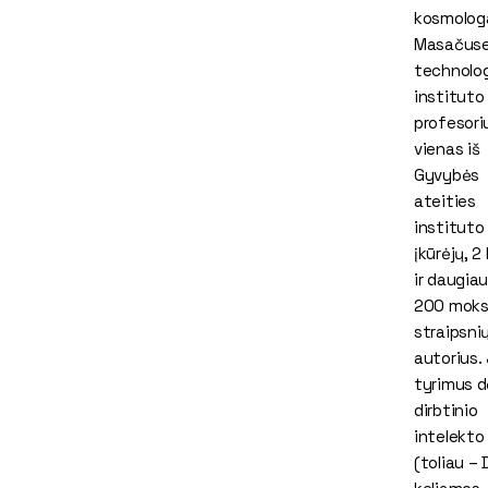
kosmolog
Masačus
technolog
instituto
profesori
vienas iš
Gyvybės
ateities
instituto
įkūrėjų, 2
ir daugiau
200 moksl
straipsni
autorius.
tyrimus d
dirbtinio
intelekto
(toliau – D