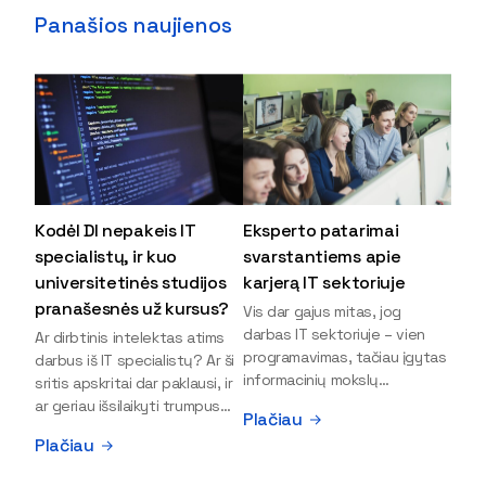
Panašios naujienos
Kodėl DI nepakeis IT
Eksperto patarimai
specialistų, ir kuo
svarstantiems apie
universitetinės studijos
karjerą IT sektoriuje
pranašesnės už kursus?
Vis dar gajus mitas, jog
darbas IT sektoriuje – vien
Ar dirbtinis intelektas atims
programavimas, tačiau įgytas
darbus iš IT specialistų? Ar ši
informacinių mokslų
sritis apskritai dar paklausi, ir
išsilavinimas gali atverti kur
ar geriau išsilaikyti trumpus
Plačiau
kas daugiau durų ir net
kursus, ar vis tik stoti į
Plačiau
užauginti iki vadovų. Sparčiai
universitetą? Tokie klausimai
keičiantis technologijoms,
dažniausiai iškyla apie