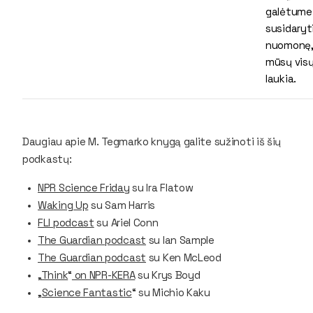
galėtume
susidaryt
nuomonę,
mūsų vis
laukia.
Daugiau apie M. Tegmarko knygą galite sužinoti iš šių
podkastų:
NPR Science Friday
su Ira Flatow
Waking Up
su Sam Harris
FLI podcast
su Ariel Conn
The Guardian podcast
su Ian Sample
The Guardian podcast
su Ken McLeod
„
Think
“
on NPR-KERA
su Krys Boyd
„
Science Fantastic
“
su Michio Kaku