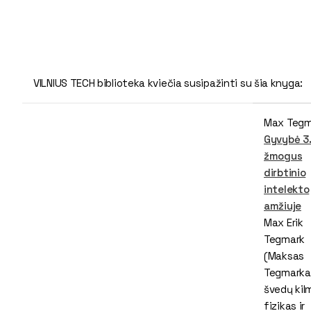
VILNIUS TECH biblioteka kviečia susipažinti su šia knyga:
Max Tegm
Gyvybė 3.
žmogus
dirbtinio
intelekto
amžiuje
Max Erik
Tegmark
(Maksas
Tegmarka
švedų kil
fizikas ir