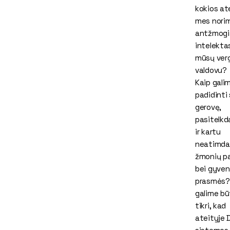
kokios at
mes nori
antžmogi
intelekta
mūsų verg
valdovu?
Kaip gali
padidinti
gerovę,
pasitelkd
ir kartu
neatimda
žmonių p
bei gyve
prasmės?
galime bū
tikri, kad
ateityje D