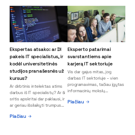
Ekspertas atsako: ar DI
Eksperto patarimai
pakeis IT specialistus, ir
svarstantiems apie
kodėl universitetinės
karjerą IT sektoriuje
studijos pranašesnės už
Vis dar gajus mitas, jog
kursus?
darbas IT sektoriuje – vien
programavimas, tačiau įgytas
Ar dirbtinis intelektas atims
informacinių mokslų
darbus iš IT specialistų? Ar ši
išsilavinimas gali atverti kur
sritis apskritai dar paklausi, ir
Plačiau
kas daugiau durų ir net
ar geriau išsilaikyti trumpus
užauginti iki vadovų. Sparčiai
kursus, ar vis tik stoti į
Plačiau
keičiantis technologijoms,
universitetą? Tokie klausimai
šiandien darbo rinkoje trūksta
dažniausiai iškyla apie
dirbtinio intelekto (DI),
informacinių technologijų