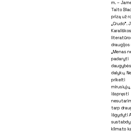
m. – Jam
Taito Bla
prizą už 
„Crudo”. J
Karališko
literatūro
draugijos 
„Menas ne
padaryti
daugybė
dalykų. Ne
prikelti
mirusiųjų,
išspręsti
nesutari
tarp drau
išgydyti A
sustabdy
klimato k