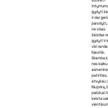
suteikti
intymumą;
gydyti ža
ir dar ger
parodyti,
ne visas
žaizdas re
gydyti ir 
visi randa
bjaurūs.
Skamba ki
nes kalbu 
asmeninė
patirties.
atvykau į
Niujorką,
palūžusi ir
keista sa
vientisu