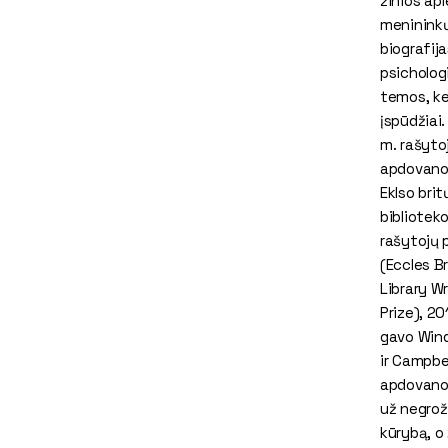
žinios api
meninink
biografija
psicholog
temos, ke
įspūdžiai.
m. rašyto
apdovano
Eklso brit
bibliotek
rašytojų 
(Eccles Br
Library Wr
Prize), 20
gavo Win
ir Campbel
apdovano
už negrož
kūrybą, o