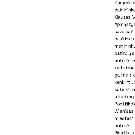
Dargeris i
daininink
Klausas N
Apmąsty
savo pačio
pasirinkt
meninink
patirčių 
autorė te
kad viena
gali ne tik
kankinti, 
suteikti 
atradimų.
Poetiškoj
„Vienišas
miestas”
autorė
išpažįsta 