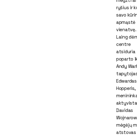
megzti a
ryšius ir k
savo kūri
apmąstė
vienatvę.
Laing dė
centre
atsiduria
poparto i
Andy Warh
tapytoja
Edwardas
Hopperis,
menininka
aktyvist
Davidas
Wojnarowi
mėgėjų 
atstovas