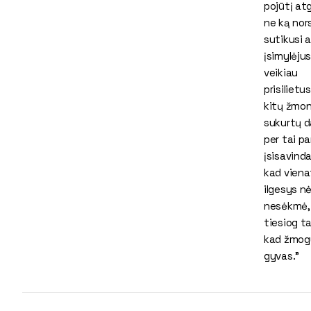
pojūtį at
ne ką nor
sutikusi a
įsimylėjus
veikiau
prisilietus
kitų žmon
sukurtų d
per tai p
įsisavind
kad viena
ilgesys n
nesėkmė,
tiesiog ta
kad žmog
gyvas.”