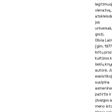
legitimuo
vienatvę,
atskleis
jos
universal
grožį.
Olivia Lai
(gim. 1977
britų proz
kultūros k
šešių kny
autorė. J
eseistiko
susipina
asmeninė
patirtis ir
įžvalgos 
meno istor