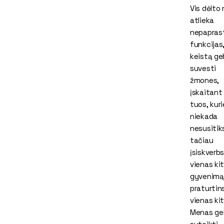
Vis dėlto
atlieka
nepapras
funkcijas,
keistą ge
suvesti
žmones,
įskaitant 
tuos, kuri
niekada
nesusitik
tačiau
įsiskverbs
vienas ki
gyvenimą 
praturtin
vienas kit
Menas ge