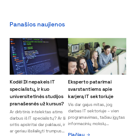
Panašios naujienos
Kodėl DI nepakeis IT
Eksperto patarimai
specialistų, ir kuo
svarstantiems apie
universitetinės studijos
karjerą IT sektoriuje
pranašesnės už kursus?
Vis dar gajus mitas, jog
darbas IT sektoriuje – vien
Ar dirbtinis intelektas atims
programavimas, tačiau įgytas
darbus iš IT specialistų? Ar ši
informacinių mokslų
sritis apskritai dar paklausi, ir
išsilavinimas gali atverti kur
ar geriau išsilaikyti trumpus
Plačiau