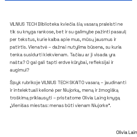
VILNIUS TECH Biblioteka kviečia šią vasarą praleisti ne
tik su knyga rankose, bet ir su galimybe pažinti pasaulį
per tekstus, kurie kalba apie mus, mūsų jausmus ir
patirtis. Vienatvė – dažnai nutylima būsena, su kuria
tenka susidurti kiekvienam. Tačiau ar ji visada yra
našta? O gal gali tapti erdve kūrybai, refleksijai ir
augimui?
Šįsyk rubrikoje
VILNIUS TECH SKAITO vasarą
– jaudinanti
ir intelektuali kelionė per Niujorką, meną ir žmogišką
troškimą priklausyti – pristatome Olivia Laing knygą
„Vienišas miestas: menas būti vienam Niujorke“.
Olivia Lai