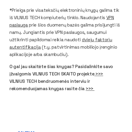
*Prieiga prie visateksčių elektroninių knygų galima tik
iš VILNIUS TECH kompiuterių tinklo. Naudojantis
VPN
paslauga
prie šios duomenų bazės galima prisijungti iš
namų. Jungiantis prie VPN paslaugos, saugumui
užtikrinti papildomai reikia naudoti
dviejų faktorių
autentifikaciją
(t.y. patvirtinimas mobiliojo įrenginio
aplikacijoje arba skambučiu).
O gal jau skaitėte šias knygas? Pasidalinkite savo
įžvalgomis VILNIUS TECH SKAITO projekte
>>>
VILNIUS TECH bendruomenės interviu ir
rekomenduojamas knygas rasite čia
>>>