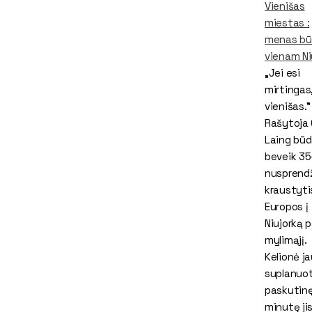
Vienišas
miestas :
menas bū
vienam Ni
„Jei esi
mirtingas,
vienišas.”
Rašytoja 
Laing bū
beveik 35
nusprend
kraustytis
Europos į
Niujorką 
mylimąjį.
Kelionė ja
suplanuot
paskutin
minutę ji