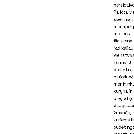
persigalvo
Palikta vi
svetima
megapoly
moteris
išgyvena
radikaliau
vienatvė
formą. Ji
domėtis
niujorkieč
meninink
kūryba ir
biografij
daugiausi
žmonės,
kuriems 
sudėting