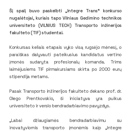
Šį spalį buvo paskelbti „Integre Trans“ konkurso
nugalėtojai, kuriais tapo Vilniaus Gedimino technikos
universiteto (VILNIUS TECH) Transporto inžinerijos
fakulteto (TIF) studentai.
Konkursas keliais etapais vyko visą rugsėjo mėnesį, o
paraiškas dalyvauti pateikusius kandidatus vertino
įmonės sudaryta profesionalų komanda. Trims
laimėjusiems TIF pirmakursiams skirta po 2000 eurų
stipendija metams.
Pasak Transporto inžinerijos fakulteto dekano prof. dr.
Olego Prentkovskio, ši iniciatyva yra puikus
universiteto ir verslo bendradarbiavimo pavyzdys.
„Labai džiaugiamės bendradarbiavimu su
inovatyviomis transporto įmonėmis kaip „Integre