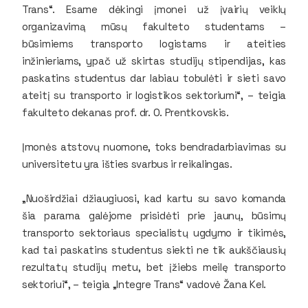
Trans“. Esame dėkingi įmonei už įvairių veiklų
organizavimą mūsų fakulteto studentams –
būsimiems transporto logistams ir ateities
inžinieriams, ypač už skirtas studijų stipendijas, kas
paskatins studentus dar labiau tobulėti ir sieti savo
ateitį su transporto ir logistikos sektoriumi“, – teigia
fakulteto dekanas prof. dr. O. Prentkovskis.
Įmonės atstovų nuomone, toks bendradarbiavimas su
universitetu yra išties svarbus ir reikalingas.
„Nuoširdžiai džiaugiuosi, kad kartu su savo komanda
šia parama galėjome prisidėti prie jaunų, būsimų
transporto sektoriaus specialistų ugdymo ir tikimės,
kad tai paskatins studentus siekti ne tik aukščiausių
rezultatų studijų metu, bet įžiebs meilę transporto
sektoriui“, – teigia „Integre Trans“ vadovė Žana Kel.