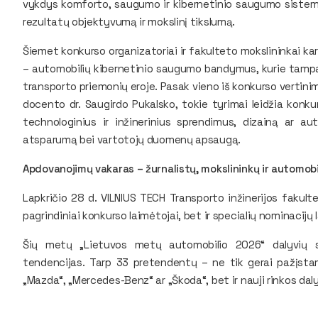
vykdys komforto, saugumo ir kibernetinio saugumo siste
rezultatų objektyvumą ir mokslinį tikslumą.
Šiemet konkurso organizatoriai ir fakulteto mokslininkai ka
– automobilių kibernetinio saugumo bandymus, kurie tampa 
transporto priemonių eroje. Pasak vieno iš konkurso vertinim
docento dr. Saugirdo Pukalsko, tokie tyrimai leidžia konku
technologinius ir inžinerinius sprendimus, dizainą ar au
atsparumą bei vartotojų duomenų apsaugą.
Apdovanojimų vakaras – žurnalistų, mokslininkų ir automobil
Lapkričio 28 d. VILNIUS TECH Transporto inžinerijos fakul
pagrindiniai konkurso laimėtojai, bet ir specialių nominacijų 
Šių metų „Lietuvos metų automobilio 2026“ dalyvių są
tendencijas. Tarp 33 pretendentų – ne tik gerai pažįstami
„Mazda“, „Mercedes-Benz“ ar „Škoda“, bet ir nauji rinkos dal