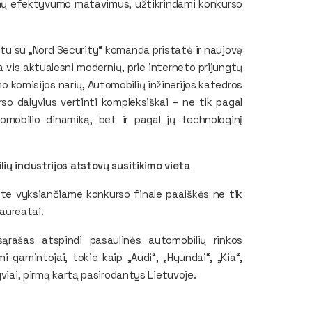
mų efektyvumo matavimus, užtikrindami konkurso
rtu su „Nord Security“ komanda pristatė ir naujovę
vis aktualesni modernių, prie interneto prijungtų
o komisijos narių, Automobilių inžinerijos katedros
rso dalyvius vertinti kompleksiškai – ne tik pagal
tomobilio dinamiką, bet ir pagal jų technologinį
ių industrijos atstovų susitikimo vieta
tete vyksiančiame konkurso finale paaiškės ne tik
laureatai.
rašas atspindi pasaulinės automobilių rinkos
 gamintojai, tokie kaip „Audi“, „Hyundai“, „Kia“,
yviai, pirmą kartą pasirodantys Lietuvoje.