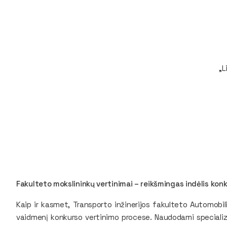
„L
Fakulteto mokslininkų vertinimai – reikšmingas indėlis kon
Kaip ir kasmet, Transporto inžinerijos fakulteto Automobili
vaidmenį konkurso vertinimo procese. Naudodami specializu