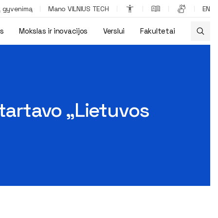
ą gyvenimą
Mano VILNIUS TECH
EN
os
Mokslas ir inovacijos
Verslui
Fakultetai
ilis 2026“ konkursas
startavo „Lietuvos