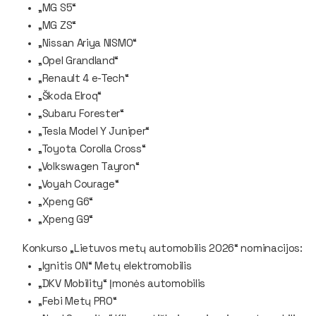
„MG S5“
„MG ZS“
„Nissan Ariya NISMO“
„Opel Grandland“
„Renault 4 e-Tech“
„Škoda Elroq“
„Subaru Forester“
„Tesla Model Y Juniper“
„Toyota Corolla Cross“
„Volkswagen Tayron“
„Voyah Courage“
„Xpeng G6“
„Xpeng G9“
Konkurso „Lietuvos metų automobilis 2026“ nominacijos:
„Ignitis ON“ Metų elektromobilis
„DKV Mobility“ Įmonės automobilis
„Febi Metų PRO“