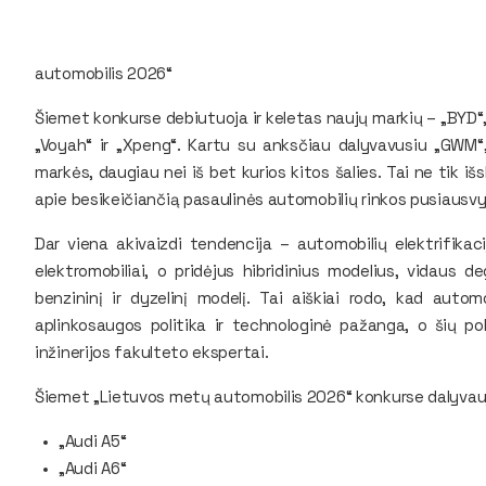
automobilis 2026“
Šiemet konkurse debiutuoja ir keletas naujų markių – „BYD“, 
„Voyah“ ir „Xpeng“. Kartu su anksčiau dalyvavusiu „GWM“,
markės, daugiau nei iš bet kurios kitos šalies. Tai ne tik išsk
apie besikeičiančią pasaulinės automobilių rinkos pusiausvy
Dar viena akivaizdi tendencija – automobilių elektrifikac
elektromobiliai, o pridėjus hibridinius modelius, vidaus d
benzininį ir dyzelinį modelį. Tai aiškiai rodo, kad autom
aplinkosaugos politika ir technologinė pažanga, o šių po
inžinerijos fakulteto ekspertai.
Šiemet „Lietuvos metų automobilis 2026“ konkurse dalyvau
„Audi A5“
„Audi A6“