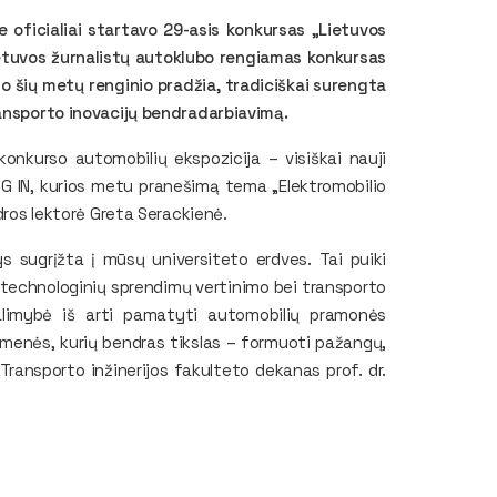
e oficialiai startavo 29-asis konkursas „Lietuvos
etuvos žurnalistų autoklubo rengiamas konkursas
, o šių metų renginio pradžia, tradiciškai surengta
ransporto inovacijų bendradarbiavimą.
onkurso automobilių ekspozicija – visiškai nauji
UG IN, kurios metu pranešimą tema „Elektromobilio
edros lektorė Greta Serackienė.
s sugrįžta į mūsų universiteto erdves. Tai puiki
ų technologinių sprendimų vertinimo bei transporto
limybė iš arti pamatyti automobilių pramonės
suomenės, kurių bendras tikslas – formuoti pažangų,
Transporto inžinerijos fakulteto dekanas prof. dr.