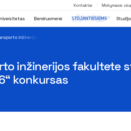
Kontaktai
Mokymasis vis
niversitetas
Bendruomenė
Studij
STOJANTIESIEMS
ansporto inžinerijos fakultete startavo „Lietuvos metų automob
o inžinerijos fakultete 
6“ konkursas