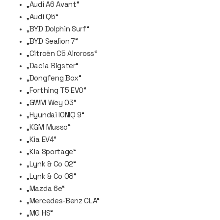
„Audi A6 Avant“
„Audi Q5“
„BYD Dolphin Surf“
„BYD Sealion 7“
„Citroën C5 Aircross“
„Dacia Bigster“
„Dongfeng Box“
„Forthing T5 EVO“
„GWM Wey 03“
„Hyundai IONIQ 9“
„KGM Musso“
„Kia EV4“
„Kia Sportage“
„Lynk & Co 02“
„Lynk & Co 08“
„Mazda 6e“
„Mercedes-Benz CLA“
„MG HS“