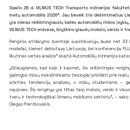
Spalio 28 d. VILNIUS TECH Transporto inžinerijos fakultet
metų automobilis 2026“. Jau beveik tris dešimtmečius Li
yra vienas reikšmingiausių šalies automobilių rinkos įvykių
VILNIUS TECH erdvėse, išryškino glaudų mokslo, verslo ir t
Renginio atidarymo šventėje susirinkusiųjų laukė net 33 k
modeliai, šiemet debiutavę Lietuvoje, bei konferencija PL
likutinės vertės analizė“ skaitė Automobilių inžinerijos kat
„Džiaugiamės, kad kaip ir kasmet, šis reikšmingas renginy
galimybė mūsų mokslininkams tiesiogiai prisidėti prie reali
ateities tendencijų analizės, o mūsų studentams – ga
naujoves. Šis renginys yra tiltas tarp mokslo, verslo ir vi
tvarų ir technologiškai išmanų mobilumo sektorių“, – sako 
Olegas Prentkovskis.