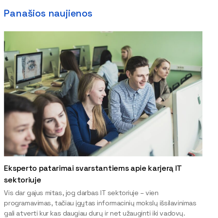
Panašios naujienos
Eksperto patarimai svarstantiems apie karjerą IT
sektoriuje
Vis dar gajus mitas, jog darbas IT sektoriuje – vien
programavimas, tačiau įgytas informacinių mokslų išsilavinimas
gali atverti kur kas daugiau durų ir net užauginti iki vadovų.