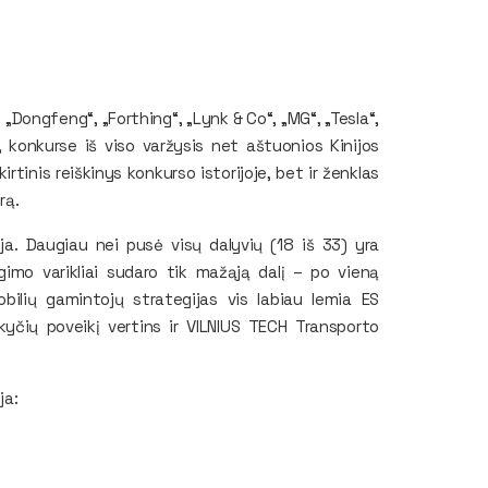
„Dongfeng“, „Forthing“, „Lynk & Co“, „MG“, „Tesla“,
 konkurse iš viso varžysis net aštuonios Kinijos
irtinis reiškinys konkurso istorijoje, bet ir ženklas
rą.
ija. Daugiau nei pusė visų dalyvių (18 iš 33) yra
egimo varikliai sudaro tik mažąją dalį – po vieną
obilių gamintojų strategijas vis labiau lemia ES
kyčių poveikį vertins ir VILNIUS TECH Transporto
ja: