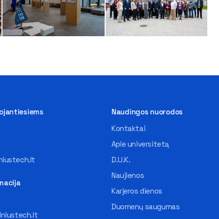
tojantiesiems
Naudingos nuorodos
Kontaktai
Apie universitetą
iustech.lt
D.U.K.
Naujienos
macija
Karjeros dienos
Duomenų saugumas
lniustech.lt