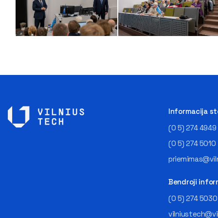
Informacija s
(0 5) 274 4949
(0 5) 274 5010
priemimas@viln
Bendroji infor
(0 5) 274 5030
vilniustech@vi