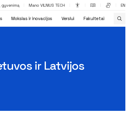
ą gyvenimą
Mano VILNIUS TECH
EN
os
Mokslas ir inovacijos
Verslui
Fakultetai
imas
tuvos ir Latvijos