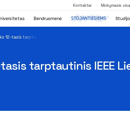
Kontaktai
Mokymasis vis
niversitetas
Bendruomenė
Studij
STOJANTIESIEMS
o 12-tasis tarptautinis IEEE Lietuvos ir Latvijos skyrių suvažiav
asis tarptautinis IEEE Lie