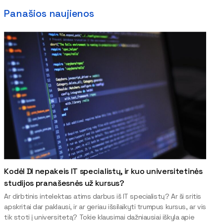
Panašios naujienos
Kodėl DI nepakeis IT specialistų, ir kuo universitetinės
studijos pranašesnės už kursus?
Ar dirbtinis intelektas atims darbus iš IT specialistų? Ar ši sritis
apskritai dar paklausi, ir ar geriau išsilaikyti trumpus kursus, ar vis
tik stoti į universitetą? Tokie klausimai dažniausiai iškyla apie