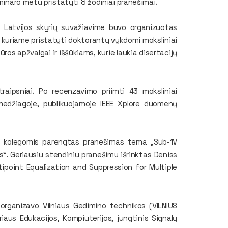
eminaro metu pristatyti 8 žodiniai pranešimai.
r Latvijos skyrių suvažiavime buvo organizuotas
 kuriame pristatyti doktorantų vykdomi moksliniai
ros apžvalgai ir iššūkiams, kurie laukia disertacijų
raipsniai. Po recenzavimo priimti 43 moksliniai
 medžiagoje, publikuojamoje IEEE Xplore duomenų
su kolegomis parengtas pranešimas tema „Sub-1V
 Geriausiu stendiniu pranešimu išrinktas Deniss
ipoint Equalization and Suppression for Multiple
 organizavo Vilniaus Gedimino technikos (VILNIUS
iaus Edukacijos, Kompiuterijos, jungtinis Signalų