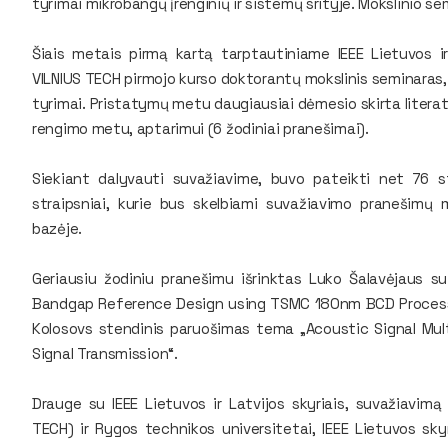
tyrimai mikrobangų įrenginių ir sistemų srityje. Mokslinio s
Šiais metais pirmą kartą tarptautiniame IEEE Lietuvos i
VILNIUS TECH pirmojo kurso doktorantų mokslinis seminaras,
tyrimai. Pristatymų metu daugiausiai dėmesio skirta literatū
rengimo metu, aptarimui (6 žodiniai pranešimai).
Siekiant dalyvauti suvažiavime, buvo pateikti net 76 st
straipsniai, kurie bus skelbiami suvažiavimo pranešimų
bazėje.
Geriausiu žodiniu pranešimu išrinktas Luko Šalavėjaus 
Bandgap Reference Design using TSMC 180nm BCD Process“.
Kolosovs stendinis paruošimas tema „Acoustic Signal Mult
Signal Transmission“.
Drauge su IEEE Lietuvos ir Latvijos skyriais, suvažiavimą
TECH) ir Rygos technikos universitetai, IEEE Lietuvos skyr