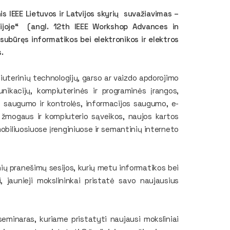
s IEEE Lietuvos ir Latvijos skyrių suvažiavimas –
erijoje“ (angl. 12th IEEE Workshop Advances in
 subūręs informatikos bei elektronikos ir elektros
.
uterinių technologijų, garso ar vaizdo apdorojimo
nikacijų, kompiuterinės ir programinės įrangos,
s saugumo ir kontrolės, informacijos saugumo, e-
, žmogaus ir kompiuterio sąveikos, naujos kartos
obiliuosiuose įrenginiuose ir semantinių interneto
nių pranešimų sesijos, kurių metu informatikos bei
i, jaunieji mokslininkai pristatė savo naujausius
minaras, kuriame pristatyti naujausi moksliniai