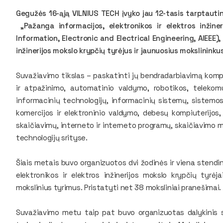
Gegužės 16-ąją VILNIUS TECH įvyko jau 12-tasis tarptautini
„Pažanga informacijos, elektronikos ir elektros inžin
Information, Electronic and Electrical Engineering, AIEEE),
inžinerijos mokslo krypčių tyrėjus ir jaunuosius mokslininkus
Suvažiavimo tikslas – paskatinti jų bendradarbiavimą kompi
ir atpažinimo, automatinio valdymo, robotikos, telekomu
informacinių technologijų, informacinių sistemų, sistemo
komercijos ir elektroninio valdymo, debesų kompiuterijos
skaičiavimų, interneto ir interneto programų, skaičiavimo m
technologijų srityse.
Šiais metais buvo organizuotos dvi žodinės ir viena stendi
elektronikos ir elektros inžinerijos mokslo krypčių tyrėja
mokslinius tyrimus. Pristatyti net 38 moksliniai pranešimai.
Suvažiavimo metu taip pat buvo organizuotas dalykinis se