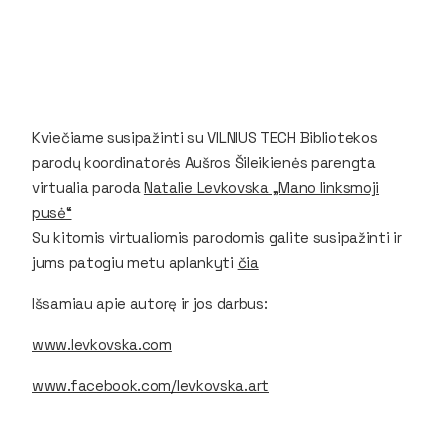
Kviečiame susipažinti su VILNIUS TECH Bibliotekos
parodų koordinatorės Aušros Šileikienės parengta
virtualia paroda
Natalie Levkovska „Mano linksmoji
pusė“
Su kitomis virtualiomis parodomis galite susipažinti ir
jums patogiu metu aplankyti
čia
Išsamiau apie autorę ir jos darbus:
www.levkovska.com
www.facebook.com/levkovska.art