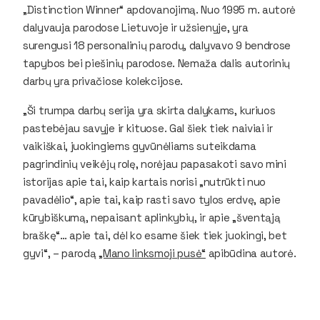
„Distinction Winner“ apdovanojimą. Nuo 1995 m. autorė
dalyvauja parodose Lietuvoje ir užsienyje, yra
surengusi 18 personalinių parodų, dalyvavo 9 bendrose
tapybos bei piešinių parodose. Nemaža dalis autorinių
darbų yra privačiose kolekcijose.
„Ši trumpa darbų serija yra skirta dalykams, kuriuos
pastebėjau savyje ir kituose. Gal šiek tiek naiviai ir
vaikiškai, juokingiems gyvūnėliams suteikdama
pagrindinių veikėjų rolę, norėjau papasakoti savo mini
istorijas apie tai, kaip kartais norisi „nutrūkti nuo
pavadėlio“, apie tai, kaip rasti savo tylos erdvę, apie
kūrybiškumą, nepaisant aplinkybių, ir apie „šventąją
braškę“… apie tai, dėl ko esame šiek tiek juokingi, bet
gyvi“, – parodą
„Mano linksmoji pusė“
apibūdina autorė.