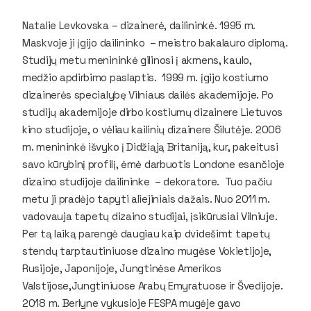
Natalie Levkovska – dizainerė, dailininkė. 1995 m.
Maskvoje ji įgijo dailininko – meistro bakalauro diplomą.
Studijų metu menininkė gilinosi į akmens, kaulo,
medžio apdirbimo paslaptis. 1999 m. įgijo kostiumo
dizainerės specialybę Vilniaus dailės akademijoje. Po
studijų akademijoje dirbo kostiumų dizainere Lietuvos
kino studijoje, o vėliau kailinių dizainere Šilutėje. 2006
m. menininkė išvyko į Didžiąją Britaniją, kur, pakeitusi
savo kūrybinį profilį, ėmė darbuotis Londone esančioje
dizaino studijoje dailininke – dekoratore. Tuo pačiu
metu ji pradėjo tapyti aliejiniais dažais. Nuo 2011 m.
vadovauja tapetų dizaino studijai, įsikūrusiai Vilniuje.
Per tą laiką parengė daugiau kaip dvidešimt tapetų
stendų tarptautiniuose dizaino mugėse Vokietijoje,
Rusijoje, Japonijoje, Jungtinėse Amerikos
Valstijose,Jungtiniuose Arabų Emyratuose ir Švedijoje.
2018 m. Berlyne vykusioje FESPA mugėje gavo