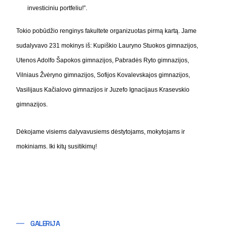
investiciniu portfeliu
!”.
Tokio pobūdžio renginys fakultete organizuotas pirmą kartą. Jame
sudalyvavo 231 mokinys iš: Kupiškio Lauryno Stuokos gimnazijos,
Utenos Adolfo Šapokos gimnazijos, Pabradės Ryto gimnazijos,
Vilniaus Žvėryno gimnazijos, Sofijos Kovalevskajos gimnazijos,
Vasilijaus Kačialovo gimnazijos ir Juzefo Ignacijaus Krasevskio
gimnazijos.
Dėkojame visiems dalyvavusiems
dėstytojams, mokytojams ir
mokiniams. Iki kitų susitikimų!
GALERIJA