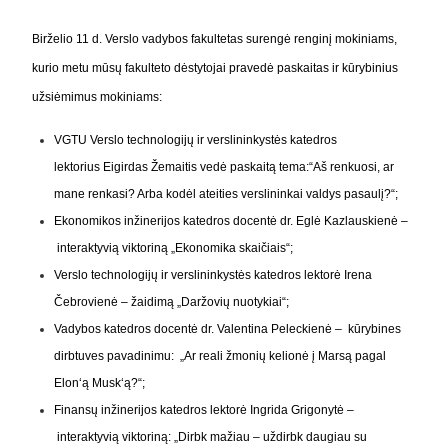
Birželio 11 d. Verslo vadybos fakultetas surengė renginį mokiniams,
kurio metu mūsų fakulteto dėstytojai
pravedė paskaitas ir kūrybinius
užsiėmimus mokiniams:
VGTU Verslo technologijų ir verslininkystės katedros
lektorius
Eigirdas Žemaitis vedė paskaitą tema:
“A
š renkuosi, ar
mane renkasi? Arba kodėl ateities verslininkai valdys pasaulį?“;
Ekonomikos inžinerijos katedros docentė
dr. Eglė Kazlauskienė –
i
nteraktyvią viktoriną „Ekonomika skaičiais“;
Verslo technologijų ir verslininkystės katedros lektorė Irena
Čebrovienė –
žaidimą „Daržovių nuotykiai“;
Vadybos katedros docentė dr. Valentina Peleckienė –
kūrybines
dirbtuves pavadinimu: „Ar reali žmonių kelionė į Marsą pagal
Elon‘ą Musk‘ą?“;
Finansų inžinerijos katedros lektorė Ingrida Grigonytė –
interaktyvią viktoriną: „Dirbk mažiau – uždirbk daugiau su