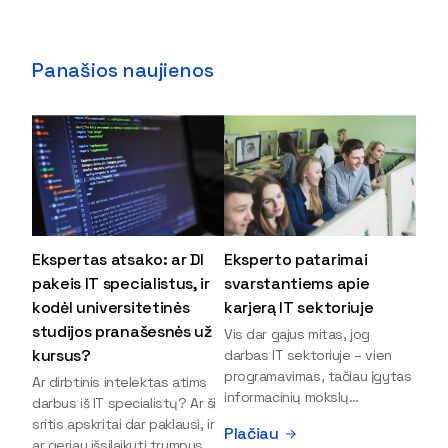
Panašios naujienos
Ekspertas atsako: ar DI
Eksperto patarimai
pakeis IT specialistus, ir
svarstantiems apie
kodėl universitetinės
karjerą IT sektoriuje
studijos pranašesnės už
Vis dar gajus mitas, jog
kursus?
darbas IT sektoriuje – vien
programavimas, tačiau įgytas
Ar dirbtinis intelektas atims
informacinių mokslų
darbus iš IT specialistų? Ar ši
išsilavinimas gali atverti kur
sritis apskritai dar paklausi, ir
Plačiau
kas daugiau durų ir net
ar geriau išsilaikyti trumpus