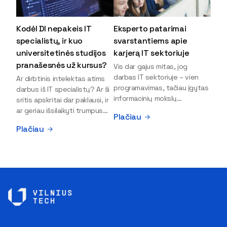
Kodėl DI nepakeis IT
Eksperto patarimai
specialistų, ir kuo
svarstantiems apie
universitetinės studijos
karjerą IT sektoriuje
pranašesnės už kursus?
Vis dar gajus mitas, jog
darbas IT sektoriuje – vien
Ar dirbtinis intelektas atims
programavimas, tačiau įgytas
darbus iš IT specialistų? Ar ši
informacinių mokslų
sritis apskritai dar paklausi, ir
išsilavinimas gali atverti kur
ar geriau išsilaikyti trumpus
Plačiau
kas daugiau durų ir net
kursus, ar vis tik stoti į
Plačiau
užauginti iki vadovų. Sparčiai
universitetą? Tokie klausimai
keičiantis technologijoms,
dažniausiai iškyla apie
šiandien darbo rinkoje trūksta
informacinių technologijų
dirbtinio intelekto (DI),
studijas svarstantiems
kibernetinio saugumo,
jaunuoliams. Iš šiuos ir kitus
debesijos ekspertų,
klausimus apie šio sektoriaus
duomenų analitikų.
ypatybes bei universitetinių
Apsispręsti dėl studijų
studijų pranašumą pasakoja
programos ar karjeros
VILNIUS TECH Fundamentinių
krypties neretai trukdo