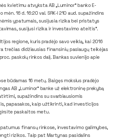
ienės kvietimu atvyksta AB „Luminor“ banko E-
lio mėn. 16 d. 16:20 val. SRK-I 210 aud. supažindins
mis ypatumais, susijusia rizika bei pristatys
vimas, susijusi rizika ir investavimo ateitis“.
ijos regione, kuris pradėjo savo veiklą, kai 2016
a trečias didžiausias finansinių paslaugų teikėjas
3 proc. paskolų rinkos dalį. Bankas suvienijo apie
nkose būdamas 16 metų. Baigęs mokslus pradėjo
ngas AB „Luminor“ banke už elektroninę prekybą
tirtimi, supažindins su svarbiausiomis
, papasakos, kaip užtikrinti, kad investicijos
šgirsite paskaitos metu.
 ypatumus finansų rinkose, investavimo galimybes,
engti rizikos. Taip pat Martynas pasidalins