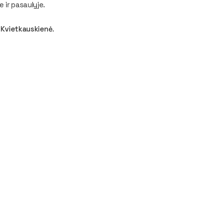
 ir pasaulyje.
a Kvietkauskienė
.