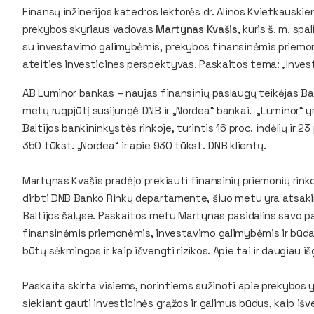
Finansų inžinerijos katedros lektorės dr. Alinos Kvietkausk
prekybos skyriaus vadovas
Martynas Kvašis
, kuris š. m. spa
su investavimo galimybėmis, prekybos finansinėmis priemonė
ateities investicines perspektyvas. Paskaitos tema: „Investa
AB Luminor bankas – naujas finansinių paslaugų teikėjas Balt
metų rugpjūtį susijungė DNB ir „Nordea“ bankai. „Luminor“ yr
Baltijos bankininkystės rinkoje, turintis 16 proc. indėlių ir 2
350 tūkst. „Nordea“ ir apie 930 tūkst. DNB klientų.
Martynas Kvašis pradėjo prekiauti finansinių priemonių ri
dirbti DNB Banko Rinkų departamente, šiuo metu yra atsaki
Baltijos šalyse. Paskaitos metu Martynas pasidalins savo pa
finansinėmis priemonėmis, investavimo galimybėmis ir būdais
būtų sėkmingos ir kaip išvengti rizikos. Apie tai ir daugiau i
Paskaita skirta visiems, norintiems sužinoti apie prekybos
siekiant gauti investicinės grąžos ir galimus būdus, kaip išv