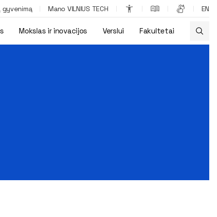
ą gyvenimą
Mano VILNIUS TECH
EN
os
Mokslas ir inovacijos
Verslui
Fakultetai