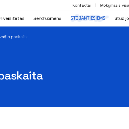
Kontaktai
Mokymasis vis
niversitetas
Bendruomenė
Studij
STOJANTIESIEMS
vašio paskaita
paskaita