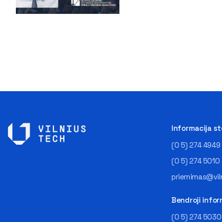
Informacija s
(0 5) 274 4949
(0 5) 274 5010
priemimas@viln
Bendroji infor
(0 5) 274 5030