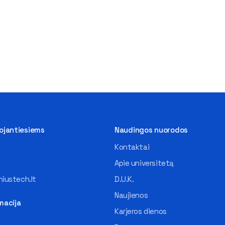
tojantiesiems
Naudingos nuorodos
Kontaktai
Apie universitetą
iustech.lt
D.U.K.
Naujienos
macija
Karjeros dienos