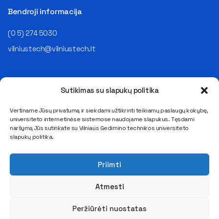
vadovavo įvairiems
„Mažėja poreikis“ ir „nyksta
Bendroji informacija
padaliniams, o galiausiai – ir
profesija“ yra du visiškai
visai IT įmonei. Šiandien jis
skirtingi dalykai. Apskritai
įmonių grupės „NRD
(0 5) 274 5030
kalbant, mano nuomone,
Companies“– operacijų
vienu metu vyksta trys atskiri
vilniustech@vilniustech.lt
vadovas (COO), atsakingas už
procesai, kuriuos žmonės
visą organizacijos veikimo
visus suverčia dirbtiniam
„mechaniką“: „Savo darbe
intelektui. Visų pirma, po
rūpinuosi, kad organizacija ne
pastarojo penkmečio bumo
Sutikimas su slapukų politika
tik kurtų technologinius
įmonės prisamdė daugiau, nei
sprendimus klientams, bet ir
realiai reikėjo, todėl dabar
Vertiname Jūsų privatumą ir siekdami užtikrinti teikiamų paslaugų kokybę,
pati veiktų patikimai, saugiai,
mes tiesiog leidžiamės į
universiteto internetinėse sistemose naudojame slapukus. Tęsdami
Saulėtekio al. 11, LT-10223 Vilnius
prognozuojamai ir
normą, o ne po ja. Antra, per
naršymą Jūs sutinkate su Vilniaus Gedimino technikos universiteto
E. pristatymo dėžutės adresas 111950243
profesionaliai. Tai – labai
slapukų politika.
septynerius metus atlyginimai
įvairus darbas: nuo
Duomenys kaupiami ir saugomi Juridinių asmenų registre
išaugo keliskart ir nuo
strateginių sprendimų ir
Kodas 111950243, PVM mokėtojo kodas LT119502413
Europos lyderių atsiliekame
Priimti
veiklos planavimo iki procesų
visai nedaug. Lietuva nebėra
gerinimo, rizikų valdymo,
pigių rankų šalis, o tai reiškia,
Atmesti
komandų koordinavimo,
kad nyksta ne profesija, o
saugumo klausimų, kokybės
vienas verslo modelis. Ir
užtikrinimo ir
Peržiūrėti nuostatas
trečia, tiesa, kad dirbtinis
bendradarbiavimo su