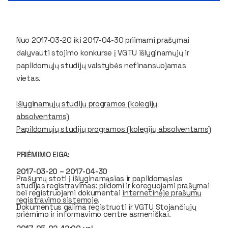
Nuo 2017-03-20 iki 2017-04-30 priimami prašymai
dalyvauti stojimo konkurse į VGTU išlyginamųjų ir
papildomųjų studijų valstybės nefinansuojamas
vietas.
Išlyginamųjų studijų programos (kolegijų
absolventams)
Papildomųjų studijų programos (kolegijų absolventams)
PRIĖMIMO EIGA:
2017-03-20 – 2017-04-30
Prašymų stoti į išlyginamąsias ir papildomąsias
studijas registravimas: pildomi ir koreguojami prašymai
bei registruojami dokumentai
internetinėje prašymų
registravimo sistemoje
.
Dokumentus galima registruoti ir VGTU Stojančiųjų
priėmimo ir informavimo centre asmeniškai.