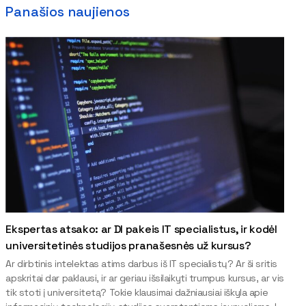
Panašios naujienos
Ekspertas atsako: ar DI pakeis IT specialistus, ir kodėl
universitetinės studijos pranašesnės už kursus?
Ar dirbtinis intelektas atims darbus iš IT specialistų? Ar ši sritis
apskritai dar paklausi, ir ar geriau išsilaikyti trumpus kursus, ar vis
tik stoti į universitetą? Tokie klausimai dažniausiai iškyla apie