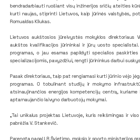
bendradarbiauti ruošiant visų inžinerijos sričių ateities kū
kurti naujas, stiprinti Lietuvos, kaip jūrinės valstybės, po
Romualdas Kliukas.
Lietuvos aukštosios jūreivystės mokyklos direktoriaus V
aukštos kvalifikacijos jūrininkai ir jūrų uosto specialist
programas, o jau esamas papildyti specialios paskirties 
specializacijomis, pavyzdžiui, rengti jūrininkus darbui susky
Pasak direktoriaus, taip pat rengiamasi kurti jūrinio vėjo j
programas. O tobulinant studijų ir mokymo infrastrukt
atsinaujinančios energijos kompetencijų centrą, kuriame bu
aptarnaujančio laivyno darbuotojų mokymai.
„Tai unikalus projektas Lietuvoje, kuris reikšmingas ir viso
pabrėžia V. Stankevič.
Parengta pagal LR Švietimo, mokslo ir sporto ministerijos pr