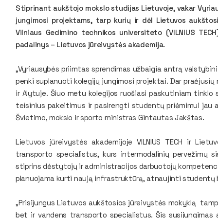
Stiprinant aukštojo mokslo studijas Lietuvoje, vakar Vyri
jungimosi projektams, tarp kurių ir dėl Lietuvos aukštos
Vilniaus Gedimino technikos universiteto (VILNIUS TECH)
padalinys – Lietuvos jūreivystės akademija.
„Vyriausybės priimtas sprendimas užbaigia antrą valstybinių 
penki suplanuoti kolegijų jungimosi projektai. Dar praėjusi
ir Alytuje. Šiuo metu kolegijos ruošiasi paskutiniam tinklo 
teisinius pakeitimus ir pasirengti studentų priėmimui jau
Švietimo, mokslo ir sporto ministras Gintautas Jakštas.
Lietuvos jūreivystės akademijoje VILNIUS TECH ir Lietu
transporto specialistus, kurs intermodalinių pervežimų si
stiprins dėstytojų ir administracijos darbuotojų kompetenc
planuojama kurti naują infrastruktūrą, atnaujinti studentų
„Prisijungus Lietuvos aukštosios jūreivystės mokyklą tampa
bet ir vandens transporto specialistus. Šis susijungimas at