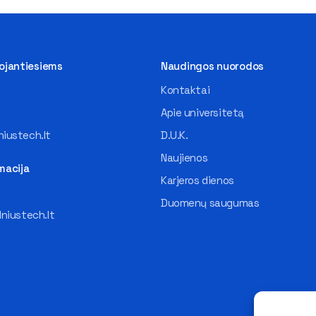
tojantiesiems
Naudingos nuorodos
Kontaktai
Apie universitetą
iustech.lt
D.U.K.
Naujienos
macija
Karjeros dienos
Duomenų saugumas
lniustech.lt