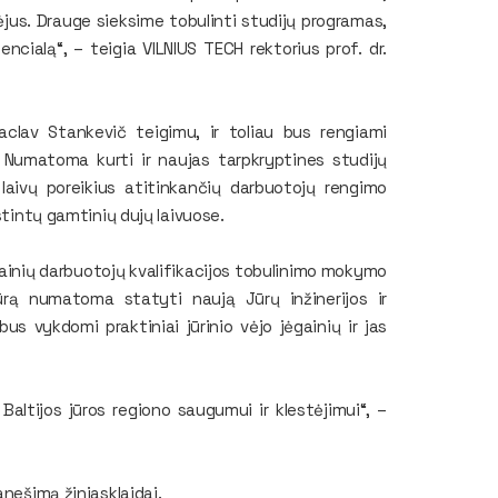
rėjus. Drauge sieksime tobulinti studijų programas,
tencialą“, – teigia VILNIUS TECH rektorius prof. dr.
aclav Stankevič teigimu, ir toliau bus rengiami
ai. Numatoma kurti ir naujas tarpkryptines studijų
laivų poreikius atitinkančių darbuotojų rengimo
stintų gamtinių dujų laivuose.
ėgainių darbuotojų kvalifikacijos tobulinimo mokymo
ūrą numatoma statyti naują Jūrų inžinerijos ir
s vykdomi praktiniai jūrinio vėjo jėgainių ir jas
 Baltijos jūros regiono saugumui ir klestėjimui“, –
anešimą žiniasklaidai.