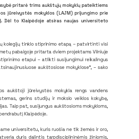
ausybė pritarė trims aukštųjų mokyklų pateiktiems
ios jūreivystės mokyklos (LAJM) prijungimo prie
. Dėl to Klaipėdoje atsiras naujas universiteto
kolegijų tinklo stiprinimo etapą – patvirtinti visi
ų metų pabaigoje pritarta dviem projektams Vilniuje
stiprinimo etapui – atlikti susijungimui reikalingus
 atsinaujinusiuose aukštosiose mokyklose“, – sako
vos aukštoji jūreivystės mokykla rengs vandens
stemas, gerins studijų ir mokslo veiklos kokybę,
ijas. Taip pat, susijungus aukštosioms mokykloms,
 bendrabutį Klaipėdoje.
me universitetu, kuris ruošia ne tik žemės ir oro,
veria duris dalintis tarpdisciplininėmis žiniomis,