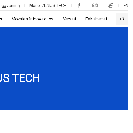
ą gyvenimą
Mano VILNIUS TECH
EN
os
Mokslas ir inovacijos
Verslui
Fakultetai
IUS TECH