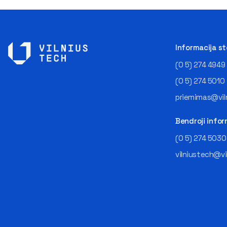
Informacija s
(0 5) 274 4949
(0 5) 274 5010
priemimas@viln
Bendroji infor
(0 5) 274 5030
vilniustech@vi