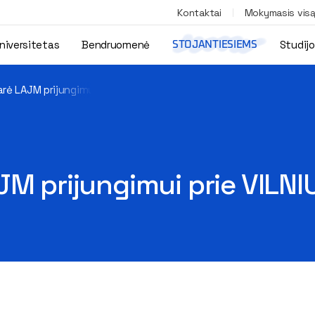
Kontaktai
Mokymasis vis
niversitetas
Bendruomenė
Studij
STOJANTIESIEMS
arė LAJM prijungimui prie VILNIUS TECH
JM prijungimui prie VILN