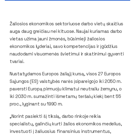
Žaliosios ekonomikos sektoriuose darbo vietų skaičius
auga daug greičiau nei kituose. Naujai kuriamas darbo
vietas užima jauni žmonės, būsimieji žaliosios
ekonomikos lyderiai, savo kompetencijas ir įgūdžius
naudodami visuomenės švietimui ir skatinimui gyventi
tvariai.
Nustatydamos Europos žaliąjį kursą, visos 27 Europos
Sąjungos (ES) valstybės narės įsipareigojo iki 2050 m.
paversti Europą pirmuoju klimatui neutraliu žemynu, o
iki 2030 m. sumažinti išmetamų teršalų kiekį bent 55
proc., lyginant su 1990 m.
„Norint pasiekti šį tikslą, darbo rinkoje reikia
specialistų, galinčių kurti žalios ekonomikos medelius,
investuoti į žaliuosius finansinius instrumentus,