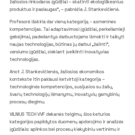
žaliosios rinkodaros įgūdžiai – skatinti ekologiškesnius
produktus ir paslaugas“, – pabrėžia J. Stankevičienė.
Profesorė išskiria dar vieną kategoriją – asmenines
kompetencijas. Tai adaptavimosi įgūdžiai, perkeliamieji
gebėjimai, padedantys darbuotojams išmokti ir taikyti
naujas technologijas, būtinas jų darbui „žalinti“,
verslumo įgūdžiai, siekiant įveiklinti inovatyvias
technologijas.
Anot J. Stankevičienės, žaliosios ekonomikos
kontekste itin paklausi ketvirtoji kategorija –
technologinės kompetencijos, susijusios su žalių,
švarių technologijų išmanymu, inovatyvių gamybinių
procesų diegimu.
VILNIUS TECH VVF dekanės teigimu, šios keturios
kategorijos papildytos duomenų apdorojimo ir analizės
įgūdžiais: aplinkos bei procesų kiekybiniu vertinimu ir