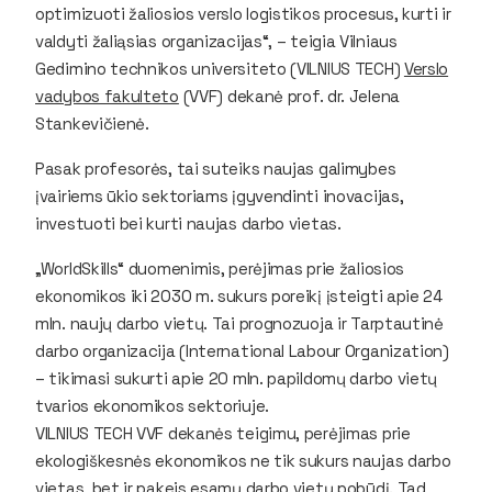
optimizuoti žaliosios verslo logistikos procesus, kurti ir
valdyti žaliąsias organizacijas“, – teigia Vilniaus
Gedimino technikos universiteto (VILNIUS TECH)
Verslo
vadybos fakulteto
(VVF) dekanė prof. dr. Jelena
Stankevičienė.
Pasak profesorės, tai suteiks naujas galimybes
įvairiems ūkio sektoriams įgyvendinti inovacijas,
investuoti bei kurti naujas darbo vietas.
„WorldSkills“ duomenimis, perėjimas prie žaliosios
ekonomikos iki 2030 m. sukurs poreikį įsteigti apie 24
mln. naujų darbo vietų. Tai prognozuoja ir Tarptautinė
darbo organizacija (International Labour Organization)
– tikimasi sukurti apie 20 mln. papildomų darbo vietų
tvarios ekonomikos sektoriuje.
VILNIUS TECH VVF dekanės teigimu, perėjimas prie
ekologiškesnės ekonomikos ne tik sukurs naujas darbo
vietas, bet ir pakeis esamų darbo vietų pobūdį. Tad