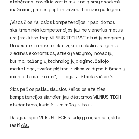
stebėsena, poveikio vertinimu ir neigiamų pasekmių
mažinimu, procesų optimizavimu bei rizikų valdymu.
„Visos šios žaliosios kompetencijos ir papildomos
skaitmeninės kompetencijos jau ne vienerius metus
yra įtrauktos tarp VILNIUS TECH VVF studijų programų.
Universiteto mokslininkai vykdo mokslinius tyrimus
žiedinės ekonomikos, atliekų valdymo, inovacijų
kūrimo, pažangių technologijų diegimo, žaliojo
marketingo, tvarios plėtros, rizikos valdymo ir išmanių
miestų tematikomis“, – teigia J. Stankevičienė.
Šios pačios paklausiausios žaliosios ateities
kompetencijos šiandien jau dėstomos VILNIUS TECH
studentams, kurie ir kurs mūsų rytojų.
Daugiau apie VILNIUS TECH studijų programas galite
rasti
čia.