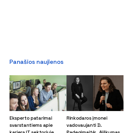
Panašios naujienos
Eksperto patarimai
Rinkodaros įmonei
svarstantiems apie
vadovaujanti D.
karjerą IT sektoriuje
Padegimaitė: „Aiškumas