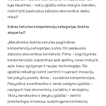
kyla klausimas – kokių įgūdžių reikia mokytis šiandien,
norint būti pasiruošus žaliosios ekonomikos darbo
rinkai?
Kokias keturias kompetencijų kategorijas išskiria
ekspertai?
„Mokslininkai išskiria keturias pagrindines
kompetencijų kategorijas, kurios itin paklausios
žaliosios ekonomikos kontekste. Pirma – kognityvinės
kompetencijos: supratimas apie aplinką, noras mokytis
apie tvarų vystymąsi ir naujas technologijas. Šie
įgūdžiai reikalingi norint įvertinti ir suprasti inovacijų
bei pokyčių poreikį. Antra – socialinės kompetencijos.
Pavyzdžiui, koordinavimo ir verslo valdymo įgūdžiai –
naviguoti tarp ekonominių, socialinių ir ekologinių
tikslų; bendravimo ir derybų įgūdžiai – derinti
prieštaringus interesus sudėtingame kontekste;