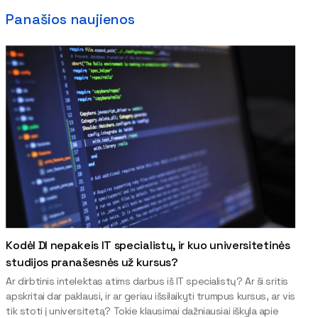
Panašios naujienos
Kodėl DI nepakeis IT specialistų, ir kuo universitetinės
studijos pranašesnės už kursus?
Ar dirbtinis intelektas atims darbus iš IT specialistų? Ar ši sritis
apskritai dar paklausi, ir ar geriau išsilaikyti trumpus kursus, ar vis
tik stoti į universitetą? Tokie klausimai dažniausiai iškyla apie