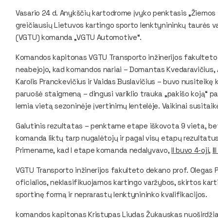
Vasario 24 d. Anykščių kartodrome įvyko penktasis „Žiemos
greičiausių Lietuvos kartingo sporto lenktynininkų taurės va
(VGTU) komanda „VGTU Automotive“.
Komandos kapitonas VGTU Transporto inžinerijos fakulteto
neabejojo, kad komandos nariai – Domantas Kvedaravičius, Ais
Karolis Pranckevičius ir Vaidas Buslavičius – buvo nusiteikę 
paruošė staigmeną – dingusi variklio trauka „pakišo koją“ p
lemia vietą sezoninėje įvertinimų lentelėje. Vaikinai susita
Galutinis rezultatas – penktame etape iškovota 9 vieta, be
komanda liktų tarp nugalėtojų ir pagal visų etapų rezultatus
Primename, kad I etape komanda nedalyvavo,
II buvo 4-oji
,
II
VGTU Transporto inžinerijos fakulteto dekano prof. Olegas 
oficialios, neklasifikuojamos kartingo varžybos, skirtos kar
sportinę formą ir neprarastų lenktynininko kvalifikacijos.
komandos kapitonas Kristupas Liudas Žukauskas nuoširdžiai