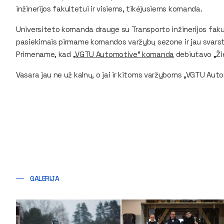
inžinerijos fakultetui ir visiems, tikėjusiems komanda.
Universiteto komanda drauge su Transporto inžinerijos faku
pasiekimais pirmame komandos varžybų sezone ir jau svarst
Primename, kad
„VGTU Automotive“ komanda
debiutavo „Ži
Vasara jau ne už kalnų, o jai ir kitoms varžyboms „VGTU Au
GALERIJA