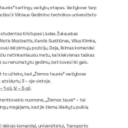
 taurės“ kartingų varžybų etapas. Varžybose tarp
ržėsi ir Vilniaus Gedimino technikos universiteto
 studentas Kristupas Liudas Žukauskas
tis Mozūraitis, Karolis Gudžiūnas, Vilius Klimka,
kovai dėl pirmųjų pozicijų. Deja, likimas komandai
ačiu netinkamiausiu metu, kai kiekvienas taškas
ikė su nenumatytu gedimu, bet kovėsi iki galo.
t to užteko, kad „Žiemos taurės“ varžybose
 atsidurtų 3 – oje vietoje.
I – 1-oji
,
IV – 3-oji
.
Prentkovskio nuomone, „Žiemos taurė“ – tai
tingų mėgėjams, kad jie žiemą išlaikytų puikią
 dėkojo komandai, universitetui, Transporto