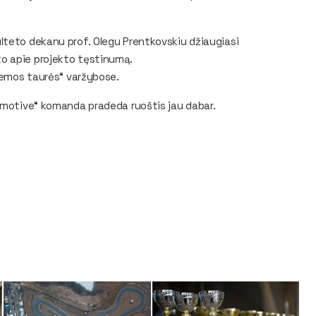
lteto dekanu prof. Olegu Prentkovskiu džiaugiasi
o apie projekto tęstinumą.
emos taurės“ varžybose.
tomotive“ komanda pradeda ruoštis jau dabar.