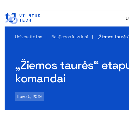
U
Universitetas
Naujienos ir įvykiai
„Žiemos taurės“
„Žiemos taurės“ etapų
komandai
Kovo 5, 2019