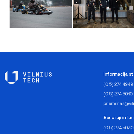
Informacija s
(0 5) 274 4949
(0 5) 274 5010
priemimas@viln
Bendroji infor
(0 5) 274 5030