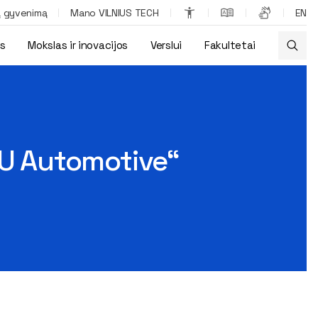
ą gyvenimą
Mano VILNIUS TECH
EN
os
Mokslas ir inovacijos
Verslui
Fakultetai
TU Automotive“