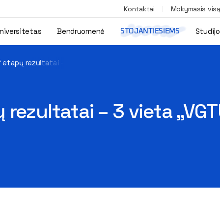
Kontaktai
Mokymasis vis
niversitetas
Bendruomenė
Studij
STOJANTIESIEMS
 etapų rezultatai – 3 vieta „VGTU Automotive“ komandai
 rezultatai – 3 vieta „VG