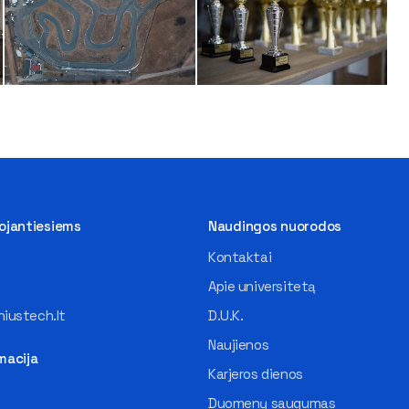
tojantiesiems
Naudingos nuorodos
Kontaktai
Apie universitetą
iustech.lt
D.U.K.
Naujienos
macija
Karjeros dienos
Duomenų saugumas