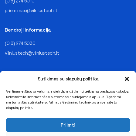
(0 5) 274 5010
priemimas@vilniustech.lt
Bendroji informacija
(0 5) 274 5030
vilniustech@vilniustech.lt
Sutikimas su slapukų politika
Vertiname Jūsų privatumą ir siekdami užtikrinti teikiamų paslaugų kokybę,
universiteto internetinėse sistemose naudojame slapukus. Tęsdami
Saulėtekio al. 11, LT-10223 Vilnius
naršymą Jūs sutinkate su Vilniaus Gedimino technikos universiteto
E. pristatymo dėžutės adresas 111950243
slapukų politika.
Duomenys kaupiami ir saugomi Juridinių asmenų registre
Kodas 111950243, PVM mokėtojo kodas LT119502413
Priimti