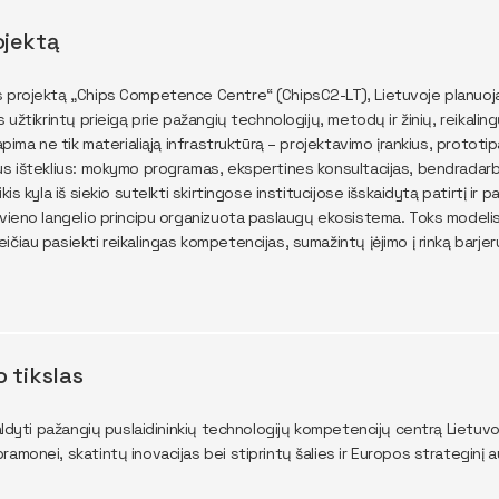
ojektą
 projektą „Chips Competence Centre“ (ChipsC2-LT), Lietuvoje planuoja
s užtikrintų prieigą prie pažangių technologijų, metodų ir žinių, reikali
 apima ne tik materialiąją infrastruktūrą – projektavimo įrankius, prototi
us išteklius: mokymo programas, ekspertines konsultacijas, bendradarb
ikis kyla iš siekio sutelkti skirtingose institucijose išskaidytą patirtį ir 
 vieno langelio principu organizuota paslaugų ekosistema. Toks modelis 
čiau pasiekti reikalingas kompetencijas, sumažintų įėjimo į rinką barjeru
o tikslas
valdyti pažangių puslaidininkių technologijų kompetencijų centrą Lietuvoj
ramonei, skatintų inovacijas bei stiprintų šalies ir Europos strateginį a