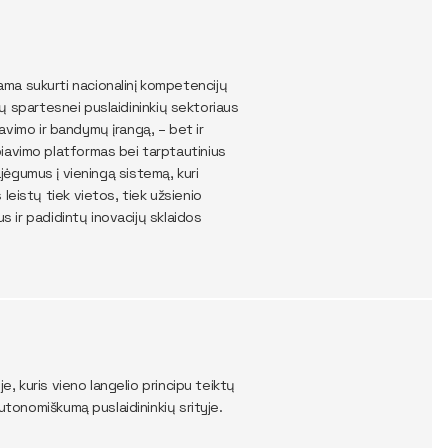
ma sukurti nacionalinį kompetencijų
ngų spartesnei puslaidininkių sektoriaus
pavimo ir bandymų įrangą, – bet ir
iavimo platformas bei tarptautinius
pajėgumus į vieningą sistemą, kuri
leistų tiek vietos, tiek užsienio
s ir padidintų inovacijų sklaidos
e, kuris vieno langelio principu teiktų
utonomiškumą puslaidininkių srityje.