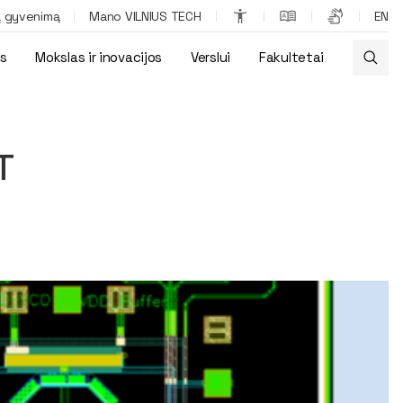
ą gyvenimą
Mano VILNIUS TECH
EN
os
Mokslas ir inovacijos
Verslui
Fakultetai
T