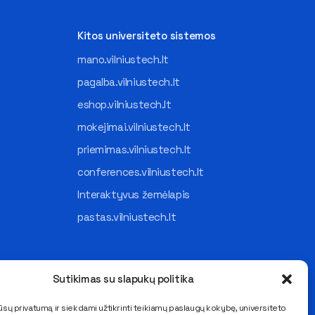
Kitos universiteto sistemos
mano.vilniustech.lt
pagalba.vilniustech.lt
eshop.vilniustech.lt
mokejimai.vilniustech.lt
priemimas.vilniustech.lt
conferences.vilniustech.lt
Interaktyvus žemėlapis
pastas.vilniustech.lt
Sutikimas su slapukų politika
sų privatumą ir siekdami užtikrinti teikiamų paslaugų kokybę, universiteto