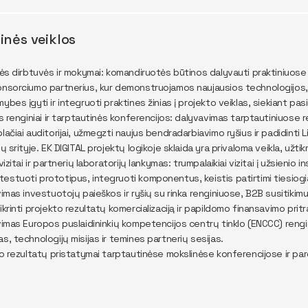
inės veiklos
s dirbtuvės ir mokymai: komandiruotės būtinos dalyvauti praktiniuos
onsorciumo partnerius, kur demonstruojamos naujausios technologijos, 
ybes įgyti ir integruoti praktines žinias į projekto veiklas, siekiant pa
 renginiai ir tarptautinės konferencijos: dalyvavimas tarptautiniuose re
plačiai auditorijai, užmegzti naujus bendradarbiavimo ryšius ir padidinti
ių srityje. EK DIGITAL projektų logikoje sklaida yra privaloma veikla, užt
zitai ir partnerių laboratorijų lankymas: trumpalaikiai vizitai į užsienio in
estuoti prototipus, integruoti komponentus, keistis patirtimi tiesiogia
mas investuotojų paieškos ir ryšių su rinka renginiuose, B2B susitikim
ikrinti projekto rezultatų komercializaciją ir papildomo finansavimo prit
mas Europos puslaidininkių kompetencijos centrų tinklo (ENCCC) rengin
s, technologijų misijas ir temines partnerių sesijas.
 rezultatų pristatymai tarptautinėse mokslinėse konferencijose ir paro