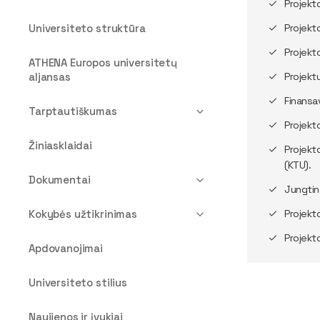
Projekt
Universiteto struktūra
Projekt
Projekt
ATHENA Europos universitetų
aljansas
Projekt
Finansa
Tarptautiškumas
Projekt
Žiniasklaidai
Projekt
(KTU).
Dokumentai
Jungtin
Kokybės užtikrinimas
Projekt
Projekt
Apdovanojimai
Universiteto stilius
Naujienos ir įvykiai