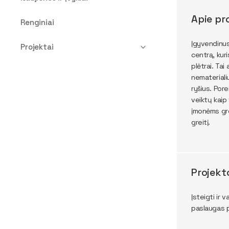
Apie pr
Renginiai
Įgyvendinus
Projektai
centrą, kuri
plėtrai. Tai
nemateriali
ryšius. Pore
veiktų kaip
įmonėms grei
greitį.
Projekt
Įsteigti ir 
paslaugas p