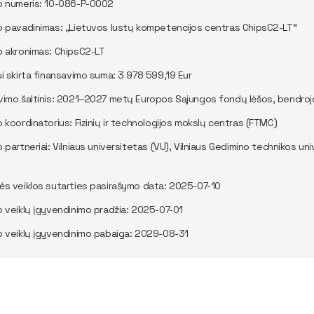
o numeris: 10-086-P-0002
o pavadinimas: „Lietuvos lustų kompetencijos centras ChipsC2-LT“
o akronimas: ChipsC2-LT
ui skirta finansavimo suma: 3 978 599,19 Eur
vimo šaltinis: 2021‒2027 metų Europos Sąjungos fondų lėšos, bendrojo fi
o koordinatorius: Fizinių ir technologijos mokslų centras (FTMC)
o partneriai: Vilniaus universitetas (VU), Vilniaus Gedimino technikos u
ės veiklos sutarties pasirašymo data: 2025-07-10
o veiklų įgyvendinimo pradžia: 2025-07-01
o veiklų įgyvendinimo pabaiga: 2029-08-31