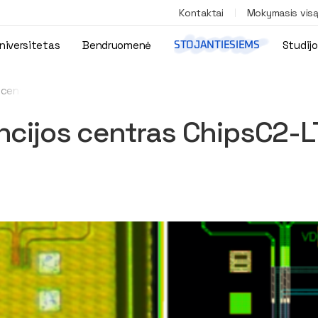
Kontaktai
Mokymasis vis
niversitetas
Bendruomenė
Studij
STOJANTIESIEMS
 centras ChipsC2-LT
ncijos centras ChipsC2-L