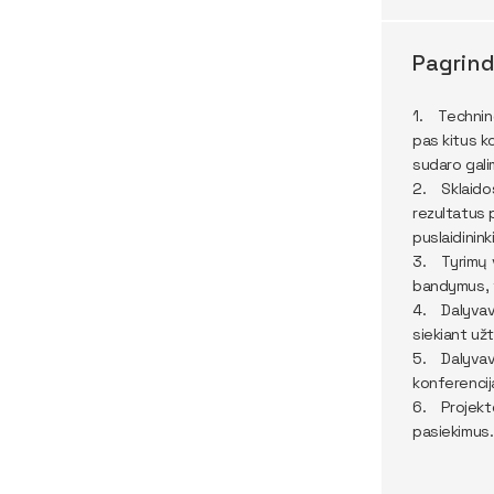
Pagrind
1. Techninė
pas kitus k
sudaro galim
2. Sklaidos
rezultatus 
puslaidinink
3. Tyrimų vi
bandymus, t
4. Dalyvavi
siekiant užt
5. Dalyvavi
konferencija
6. Projekto
pasiekimus.