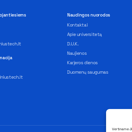
tojantiesiems
Naudingos nuorodos
Kontaktai
Apie universitetą
iustech.lt
D.U.K.
Naujienos
macija
Karjeros dienos
Duomenų saugumas
lniustech.lt
Vertiname Jū