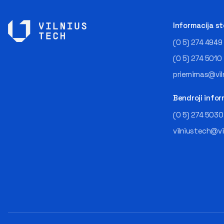
Informacija s
(0 5) 274 4949
(0 5) 274 5010
priemimas@viln
Bendroji infor
(0 5) 274 5030
vilniustech@vi