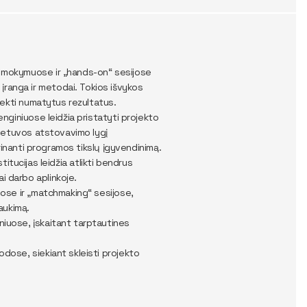
e mokymuose ir „hands-on“ sesijose
įranga ir metodai. Tokios išvykos
siekti numatytus rezultatus.
nginiuose leidžia pristatyti projekto
 Lietuvos atstovavimo lygį
ikrinanti programos tikslų įgyvendinimą.
stitucijas leidžia atlikti bendrus
i darbo aplinkoje.
uose ir „matchmaking“ sesijose,
raukimą.
iuose, įskaitant tarptautines
dose, siekiant skleisti projekto