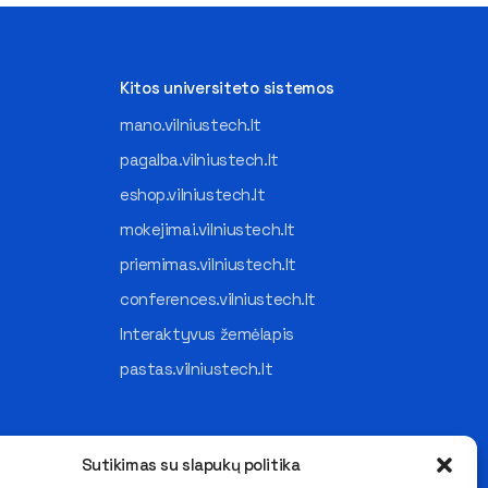
Kitos universiteto sistemos
mano.vilniustech.lt
pagalba.vilniustech.lt
eshop.vilniustech.lt
mokejimai.vilniustech.lt
priemimas.vilniustech.lt
conferences.vilniustech.lt
Interaktyvus žemėlapis
pastas.vilniustech.lt
Sutikimas su slapukų politika