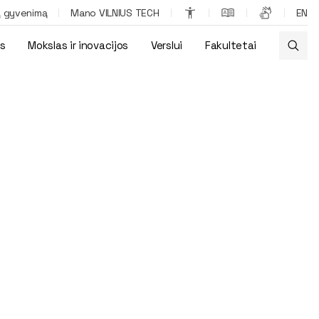
ą gyvenimą
Mano VILNIUS TECH
EN
os
Mokslas ir inovacijos
Verslui
Fakultetai