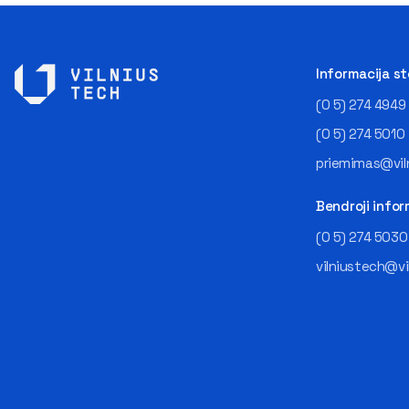
Informacija s
(0 5) 274 4949
(0 5) 274 5010
priemimas@viln
Bendroji infor
(0 5) 274 5030
vilniustech@vi