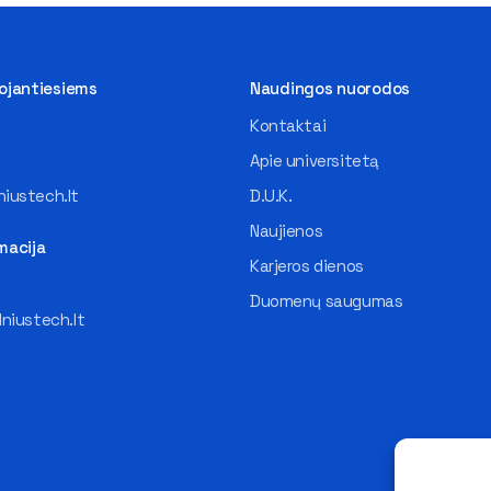
tojantiesiems
Naudingos nuorodos
Kontaktai
Apie universitetą
iustech.lt
D.U.K.
Naujienos
macija
Karjeros dienos
Duomenų saugumas
lniustech.lt