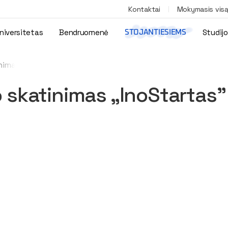
Kontaktai
Mokymasis vis
niversitetas
Bendruomenė
Studij
STOJANTIESIEMS
inimas „InoStartas”
o skatinimas „InoStartas”