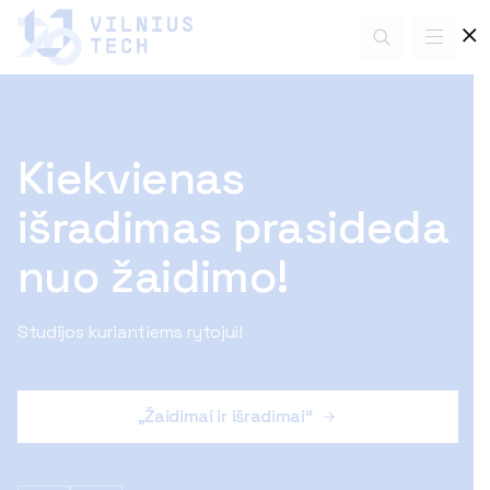
⨉
Kiekvienas
Skaitmeniniai
išradimas prasideda
ženkliukai
nuo žaidimo!
Įgyk naujų kompetencijų su VILNIUS TECH skaitmeninių
ženkliukų sistema!
Studijos kuriantiems rytojui!
Apie skaitmeninius ženkliukus
„Žaidimai ir išradimai“