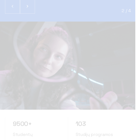
3 / 4
9500+
103
Studentų
Studijų programos