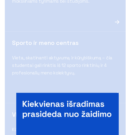
moksliniams tyrimams bei studijoms.
Sporto ir meno centras
Vieta, skatinanti aktyvumą ir kūrybiškumą – čia
studentai gali rinktis iš 12 sporto rinktinių ir 4
profesionalių meno kolektyvų.
VILNIUS TECH „LinkMenų fabrikas“
Kūrybiškumo ir inovacijų erdvė, kurioje studentai