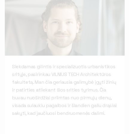
Siekdamas gilintis ir specializuotis urbanistikos
srityje, pasirinkau VILNIUS TECH Architektūros
fakultetą. Man čia geriausia galimybė įgyti žinių
ir patirties atliekant šios srities tyrimus. Čia
buvau nuoširdžiai priimtas nuo pirmųjų dienų,
visada sulaukiu pagalbos ir šiandien galiu drąsiai
sakyti, kad jaučiuosi bendruomenės dalimi.