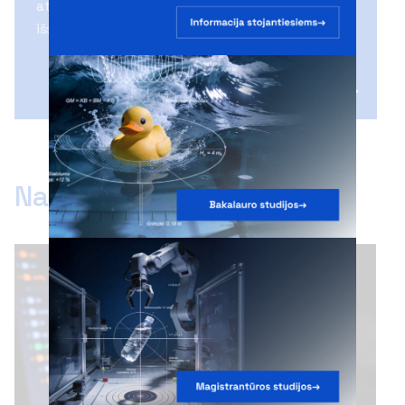
atranda vieni kitus, auga, tobulėja ir kuria
išskirtinius projektus bei iniciatyvas.
Naujienos