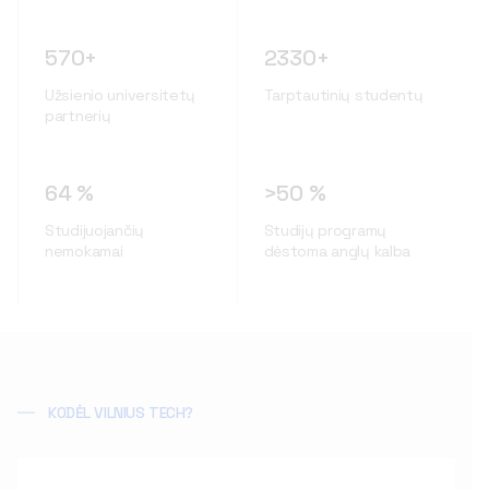
570+
2330+
Užsienio universitetų
Tarptautinių studentų
partnerių
64 %
>50 %
Studijuojančių
Studijų programų
nemokamai
dėstoma anglų kalba
KODĖL VILNIUS TECH?