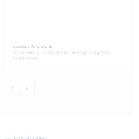
Danielius Jurčiukonis
Humanitarinių mokslų srities menotyros krypties
doktorantas
STUDIJŲ APLINKA