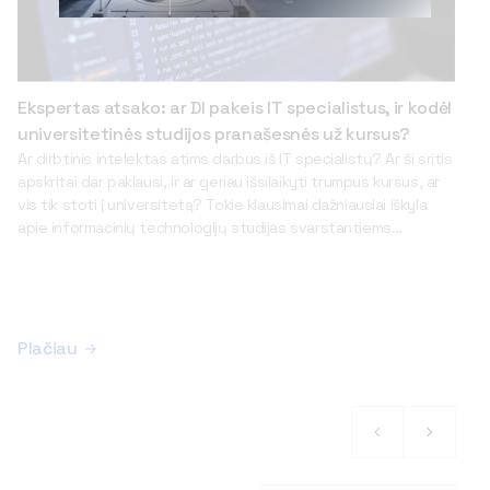
Ekspertas atsako: ar DI pakeis IT specialistus, ir kodėl
universitetinės studijos pranašesnės už kursus?
Ar dirbtinis intelektas atims darbus iš IT specialistų? Ar ši sritis
apskritai dar paklausi, ir ar geriau išsilaikyti trumpus kursus, ar
vis tik stoti į universitetą? Tokie klausimai dažniausiai iškyla
apie informacinių technologijų studijas svarstantiems
jaunuoliams. Iš šiuos ir kitus klausimus apie šio sektoriaus
ypatybes bei universitetinių studijų pranašumą pasakoja
VILNIUS TECH Fundamentinių mokslų fakulteto lektorius ir
Skaitmeninės gynybos kompetencijų centro direktorius
Vitalijus Gurčinas. – IT specialistai ilgą laiką buvo vieni
Plačiau
geidžiamiausių ir laukiamiausių rinkoje, o pati sritis žavėjo
aukštais atlyginimais ir karjeros perspektyvomis. Šiuo metu
situacija yra kitokia – jų poreikis mažėja, stoja atlyginimų
augimas. Daugelis tai gali priimti kaip ženklą, kad atėjo IT
specialistų greitai nebereikės ar reikės ženkliai mažiau. O kaip
yra iš tikrųjų? „Mažėja poreikis“ ir „nyksta profesija“ yra du