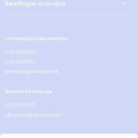
Naudingos nuorodos
Informacija stojantiesiems
(0 5) 274 4949
(0 5) 274 5010
priemimas@vilniustech.lt
Bendroji informacija
(0 5) 274 5030
vilniustech@vilniustech.lt