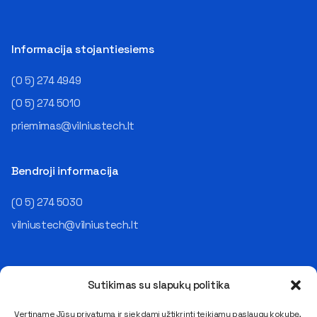
Informacija stojantiesiems
(0 5) 274 4949
(0 5) 274 5010
priemimas@vilniustech.lt
Bendroji informacija
(0 5) 274 5030
vilniustech@vilniustech.lt
Sutikimas su slapukų politika
Vertiname Jūsų privatumą ir siekdami užtikrinti teikiamų paslaugų kokybę,