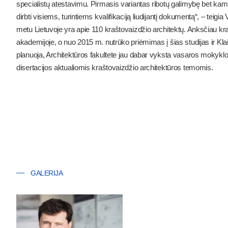
specialistų atestavimu. Pirmasis variantas ribotų galimybę bet kam v
dirbti visiems, turintiems kvalifikaciją liudijantį dokumentą“, – teig
metu Lietuvoje yra apie 110 kraštovaizdžio architektų. Anksčiau kra
akademijoje, o nuo 2015 m. nutrūko priėmimas į šias studijas ir Kla
planuoja, Architektūros fakultete jau dabar vyksta vasaros mokyklo
disertacijos aktualiomis kraštovaizdžio architektūros temomis.
GALERIJA