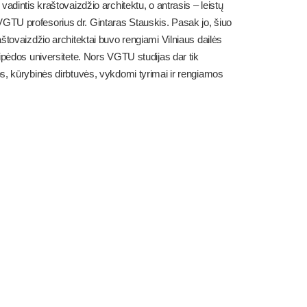
adintis kraštovaizdžio architektu, o antrasis – leistų
ia VGTU profesorius dr. Gintaras Stauskis. Pasak jo, šiuo
štovaizdžio architektai buvo rengiami Vilniaus dailės
ipėdos universitete. Nors VGTU studijas dar tik
s, kūrybinės dirbtuvės, vykdomi tyrimai ir rengiamos