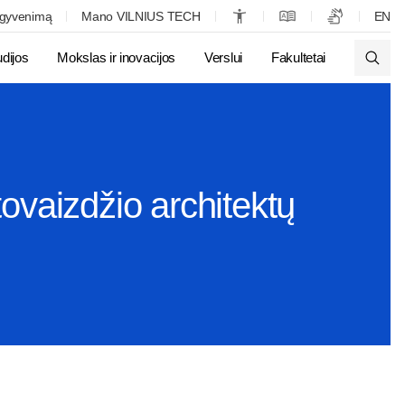
 gyvenimą
Mano VILNIUS TECH
EN
udijos
Mokslas ir inovacijos
Verslui
Fakultetai
tovaizdžio architektų