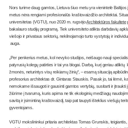
Nors turime daug gamtos, Lietuva šiuo metu yra vienintelė Baltijos j
metus nėra rengiami profesionalūs kraštovaizdžio architektai. Situa
universitetas (VGTU), nuo 2020 m. rugsėjo
Architektūros fakultete
p
bakalauro studijų programą. Tiek universiteto atlikta darbdavių apkl
viešojo ir privataus sektorių, nekilnojamojo turto vystytojų ir indivi
auga.
„Per penkerius metus, kol nevyko studijos, neišaugo nauji specialist
patyrusių kolegų patirties ir tai yra blogai. Darbą, kurį geriau atliktų
žmonės, neturintys visų reikiamų žinių“, – esamą situaciją apib
profesorius architektas dr. Gintaras Stauskis. Pasak jo, tai lėmė, k
nemokame išsaugoti ir gausinti gamtos vertybių, susitarti ir įtraukti 
žiūrime į tvarumą, kuris apima ne tik ekologinių medžiagų naudojim
savitą ir įsimintiną kraštovaizdį, taip pat taupyti išteklius viešųjų ter
gyventojams.
VGTU mokslininkui pritaria architektas Tomas Grunskis, teigiantis, k