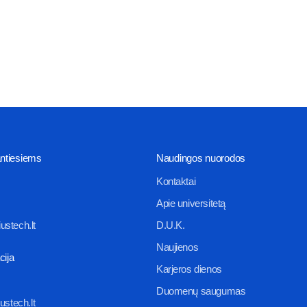
antiesiems
Naudingos nuorodos
Kontaktai
Apie universitetą
ustech.lt
D.U.K.
Naujienos
cija
Karjeros dienos
Duomenų saugumas
ustech.lt