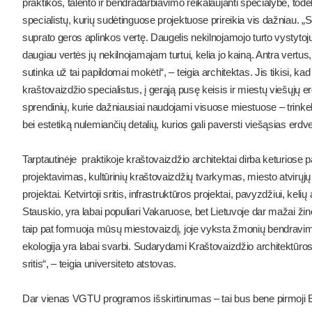
praktikos, talento ir bendradarbiavimo reikalaujanti specialybė, todėl
specialistų, kurių sudėtinguose projektuose prireikia vis dažniau. „S
suprato geros aplinkos vertę. Daugelis nekilnojamojo turto vystytoj
daugiau vertės jų nekilnojamajam turtui, kelia jo kainą. Antra vertu
sutinka už tai papildomai mokėti“, – teigia architektas. Jis tikisi, ka
kraštovaizdžio specialistus, į gerąją pusę keisis ir miestų viešųjų 
sprendinių, kurie dažniausiai naudojami visuose miestuose – trinke
bei estetiką nulemiančių detalių, kurios gali paversti viešąsias erd
Tarptautinėje praktikoje kraštovaizdžio architektai dirba keturiose 
projektavimas, kultūrinių kraštovaizdžių tvarkymas, miesto atvirųjų 
projektai. Ketvirtoji sritis, infrastruktūros projektai, pavyzdžiui, ke
Stauskio, yra labai populiari Vakaruose, bet Lietuvoje dar mažai žino
taip pat formuoja mūsų miestovaizdį, joje vyksta žmonių bendravima
ekologija yra labai svarbi. Sudarydami Kraštovaizdžio architektūros
sritis“, – teigia universiteto atstovas.
Dar vienas VGTU programos išskirtinumas – tai bus bene pirmoji Eu