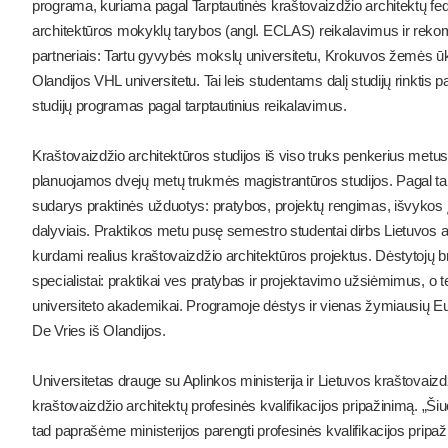
programa, kuriama pagal Tarptautinės kraštovaizdžio architektų fed
architektūros mokyklų tarybos (angl. ECLAS) reikalavimus ir rekom
partneriais: Tartu gyvybės mokslų universitetu, Krokuvos žemės ūki
Olandijos VHL universitetu. Tai leis studentams dalį studijų rinktis p
studijų programas pagal tarptautinius reikalavimus.
Kraštovaizdžio architektūros studijos iš viso truks penkerius metus:
planuojamos dvejų metų trukmės magistrantūros studijos. Pagal tarp
sudarys praktinės užduotys: pratybos, projektų rengimas, išvykos 
dalyviais. Praktikos metu pusę semestro studentai dirbs Lietuvos ar
kurdami realius kraštovaizdžio architektūros projektus. Dėstytojų b
specialistai: praktikai ves pratybas ir projektavimo užsiėmimus, o t
universiteto akademikai. Programoje dėstys ir vienas žymiausių E
De Vries iš Olandijos.
Universitetas drauge su Aplinkos ministerija ir Lietuvos kraštovaizdž
kraštovaizdžio architektų profesinės kvalifikacijos pripažinimą. „Šiu
tad paprašėme ministerijos parengti profesinės kvalifikacijos pripa