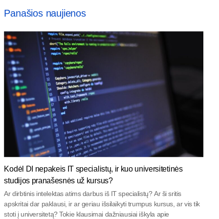
Panašios naujienos
Kodėl DI nepakeis IT specialistų, ir kuo universitetinės
studijos pranašesnės už kursus?
Ar dirbtinis intelektas atims darbus iš IT specialistų? Ar ši sritis
apskritai dar paklausi, ir ar geriau išsilaikyti trumpus kursus, ar vis tik
stoti į universitetą? Tokie klausimai dažniausiai iškyla apie