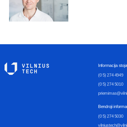
Informacija stoj
(0 5) 274 4949
(0 5) 274 5010
priemimas@vilni
Bendroji informa
(0 5) 274 5030
vilniustech@vilni