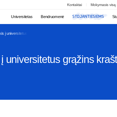
Kontaktai
Mokymasis visą
Universitetas
Bendruomenė
St
STOJANTIESIEMS
kis į universitetus grąžins kraštovaizdžio architektų rengimą
į universitetus grąžins kraš