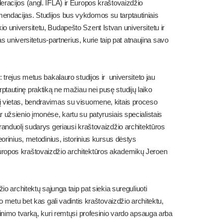
eracijos (angl. IFLA) ir Europos kraštovaizdžio
endacijas. Studijos bus vykdomos su tarptautiniais
o universitetu, Budapešto Szent Istvan universitetu ir
as universitetus-partnerius, kurie taip pat atnaujina savo
 trejus metus bakalauro studijos ir universiteto jau
tautinę praktiką ne mažiau nei pusę studijų laiko
į vietas, bendravimas su visuomene, kitais proceso
 užsienio įmonėse, kartu su patyrusiais specialistais
randuolį sudarys geriausi kraštovaizdžio architektūros
eorinius, metodinius, istorinius kursus dėstys
uropos kraštovaizdžio architektūros akademikų Jeroen
io architektų sąjunga taip pat siekia sureguliuoti
o metu bet kas gali vadintis kraštovaizdžio architektu,
žinimo tvarką, kuri remtųsi profesinio vardo apsauga arba