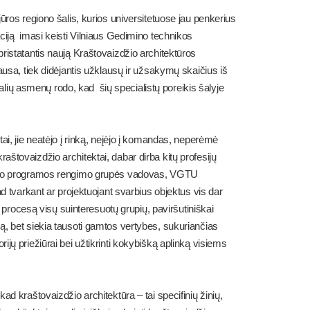
ūros regiono šalis, kurios universitetuose jau penkerius
ciją imasi keisti Vilniaus Gedimino technikos
ristatantis naują Kraštovaizdžio architektūros
ausa, tiek didėjantis užklausų ir užsakymų skaičius iš
dualių asmenų rodo, kad šių specialistų poreikis šalyje
ai, jie neatėjo į rinką, neįėjo į komandas, neperėmė
 kraštovaizdžio architektai, dabar dirba kitų profesijų
ūdino programos rengimo grupės vadovas, VGTU
ad tvarkant ar projektuojant svarbius objektus vis dar
į procesą visų suinteresuotų grupių, paviršutiniškai
ą, bet siekia tausoti gamtos vertybes, sukuriančias
itorijų priežiūrai bei užtikrinti kokybišką aplinką visiems
ad kraštovaizdžio architektūra – tai specifinių žinių,