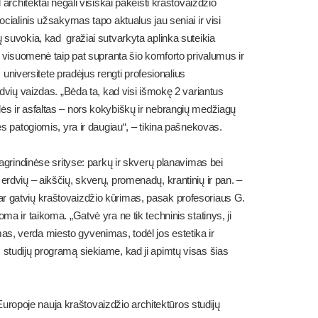
 architektai negali visiškai pakeisti kraštovaizdžio
ocialinis užsakymas tapo aktualus jau seniai ir visi
ų suvokia, kad gražiai sutvarkyta aplinka suteikia
s, visuomenė taip pat supranta šio komforto privalumus ir
d universitete pradėjus rengti profesionalius
erdvių vaizdas. „Bėda ta, kad visi išmokę 2 variantus
lės ir asfaltas – nors kokybiškų ir nebrangių medžiagų
ves patogiomis, yra ir daugiau“, – tikina pašnekovas.
pagrindinėse srityse: parkų ir skverų planavimas bei
erdvių – aikščių, skverų, promenadų, krantinių ir pan. –
lių ar gatvių kraštovaizdžio kūrimas, pasak profesoriaus G.
ma ir taikoma. „Gatvė yra ne tik techninis statinys, ji
s, verda miesto gyvenimas, todėl jos estetika ir
 studijų programą siekiame, kad ji apimtų visas šias
ropoje nauja kraštovaizdžio architektūros studijų