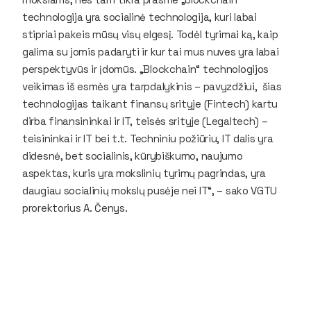
technologija yra socialinė technologija, kuri labai
stipriai pakeis mūsų visų elgesį. Todėl tyrimai ką, kaip
galima su jomis padaryti ir kur tai mus nuves yra labai
perspektyvūs ir įdomūs. „Blockchain“ technologijos
veikimas iš esmės yra tarpdalykinis – pavyzdžiui, šias
technologijas taikant finansų srityje (Fintech) kartu
dirba finansininkai ir IT, teisės srityje (Legaltech) –
teisininkai ir IT bei t.t. Techniniu požiūriu, IT dalis yra
didesnė, bet socialinis, kūrybiškumo, naujumo
aspektas, kuris yra mokslinių tyrimų pagrindas, yra
daugiau socialinių mokslų pusėje nei IT“, – sako VGTU
prorektorius A. Čenys.