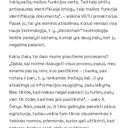
tokią pačią maišos funkcijos vertę. Tad kaip pirštų
antspaudas identifikuoja žmogų, taip maišos funkcija
identifikuoja dokumentą“, – aiškina VGTU prorektorius.
Pasak jo, tai yra esminis atradimas, kuriuo remiasi visa
nauja technologija, t. y. „blockchain“ technologija
leidžia padaryti sistemą, kurioje yra daug įrašų, bet jų
negalima pakeisti.
Kokią įtaką tai daro mums įprastiems procesams?
„Dabar, kai norime išsaugoti visus procesų įrašus, mes
einame pas ką nors, kuo pasitikime – į banką, pas
notarą ir pan., t. y. renkamės trečiąją šalį. Ji yra
atsakinga už informacijos saugojimą, įrašų laikymą.
Mes tikime, kad niekas negali pakeisti jų turimų įrašų
vien tik todėl, kad mes jais pasitikime“, – sako A.
Čenys. Nors, pasak jo, iš tikro galimybė pakeisti įrašus
egzistuoja, tačiau veikia tam tikros visuomeninės ir
teisinės normos, priemonės, kurios gali užtikrinti, kad
notaras, bankas ar kt. elgtųsi sąžiningai.