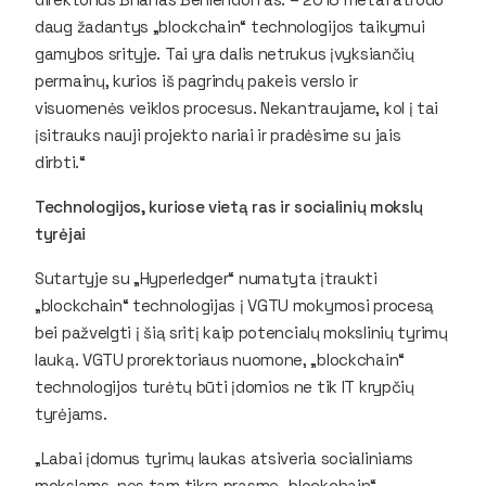
daug žadantys „blockchain“ technologijos taikymui
gamybos srityje. Tai yra dalis netrukus įvyksiančių
permainų, kurios iš pagrindų pakeis verslo ir
visuomenės veiklos procesus. Nekantraujame, kol į tai
įsitrauks nauji projekto nariai ir pradėsime su jais
dirbti.“
Technologijos, kuriose vietą ras ir socialinių mokslų
tyrėjai
Sutartyje su „Hyperledger“ numatyta įtraukti
„blockchain“ technologijas į VGTU mokymosi procesą
bei pažvelgti į šią sritį kaip potencialų mokslinių tyrimų
lauką. VGTU prorektoriaus nuomone, „blockchain“
technologijos turėtų būti įdomios ne tik IT krypčių
tyrėjams.
„Labai įdomus tyrimų laukas atsiveria socialiniams
mokslams, nes tam tikra prasme „blockchain“