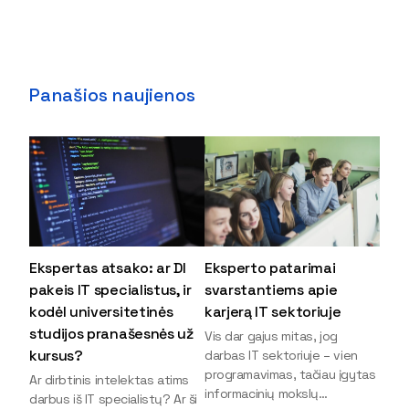
Panašios naujienos
Ekspertas atsako: ar DI
Eksperto patarimai
pakeis IT specialistus, ir
svarstantiems apie
kodėl universitetinės
karjerą IT sektoriuje
studijos pranašesnės už
Vis dar gajus mitas, jog
kursus?
darbas IT sektoriuje – vien
programavimas, tačiau įgytas
Ar dirbtinis intelektas atims
informacinių mokslų
darbus iš IT specialistų? Ar ši