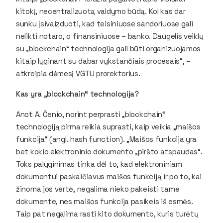
kitokį, necentralizuotą valdymo būdą. Kol kas dar
sunku įsivaizduoti, kad teisiniuose sandoriuose gali
nelikti notaro, o finansiniuose – banko. Daugelis veiklų
su „blockchain“ technologija gali būti organizuojamos
kitaip lyginant su dabar vykstančiais procesais“, –
atkreipia dėmesį VGTU prorektorius.
Kas yra „blockchain“ technologija?
Anot A. Čenio, norint perprasti „blockchain“
technologiją pirma reikia suprasti, kaip veikia „maišos
funkcija“ (angl. hash function). „Maišos funkcija yra
bet kokio elektroninio dokumento „piršto atspaudas“.
Toks palyginimas tinka dėl to, kad elektroniniam
dokumentui paskaičiavus maišos funkciją ir po to, kai
žinoma jos vertė, negalima nieko pakeisti tame
dokumente, nes maišos funkcija pasikeis iš esmės.
Taip pat negalima rasti kito dokumento, kuris turėtų