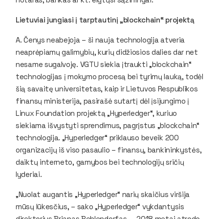
Lietuviai jungiasi į tarptautinį „blockchain“ projektą
A. Čenys neabejoja – ši nauja technologija atveria
neaprėpiamų galimybių, kurių didžiosios dalies dar net
nesame sugalvoję. VGTU siekia įtraukti „blockchain“
technologijas į mokymo procesą bei tyrimų lauką, todėl
šią savaitę universitetas, kaip ir Lietuvos Respublikos
finansų ministerija, pasirašė sutartį dėl įsijungimo į
Linux Foundation projektą „Hyperledger“, kuriuo
siekiama išvystyti sprendimus, pagrįstus „blockchain“
technologija. „Hyperledger“ priklauso beveik 200
organizacijų iš viso pasaulio – finansų, bankininkystės,
daiktų interneto, gamybos bei technologijų sričių
lyderiai.
„Nuolat augantis „Hyperledger“ narių skaičius viršija
mūsų lūkesčius, – sako „Hyperledger“ vykdantysis
direktorius Brianas Behlendorfas. – 2018 metai atrodo