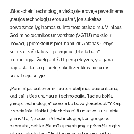
„Blockchain“ technologija viešojoje erdvėje pavadinama
„naujos technologijų eros aušra“, jos sukeltas
perversmas lyginamas su interneto atsiradimu. Vilniaus
Gedimino technikos universiteto (VGTU) mokslo ir
inovacijų prorektorius prof. habil. dr. Antanas Čenys
sutinka tik iš dalies – jo teigimu, „blockchain“
technologija, žvelgiant iš IT perspektyvos, yra gana
paprasta, tačiau ji turėtų sukelti ženklius pokyčius
socialinėje srityje.
„Paminėjus autonominį automobilį mes suprantame,
kad tai išties yra nauja technologija. Tačiau kokia
„nauja technologija“ savo laiku buvo „Facebook“? Kaip
ir socialiniai tinklai, „blockchain“ šiuo atveju yra labiau
„minkštoji“, socialinė technologija, kuri yra gana
paprasta, bet keičia mūsų mąstymą ir priverčia elgtis
kitaip. „Blockchain“ leidžia pagalvoti apie visiškai