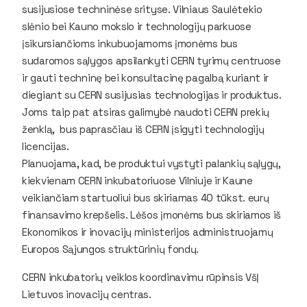
susijusiose techninėse srityse. Vilniaus Saulėtekio
slėnio bei Kauno mokslo ir technologijų parkuose
įsikursiančioms inkubuojamoms įmonėms bus
sudaromos sąlygos apsilankyti CERN tyrimų centruose
ir gauti techninę bei konsultacinę pagalbą kuriant ir
diegiant su CERN susijusias technologijas ir produktus.
Joms taip pat atsiras galimybė naudoti CERN prekių
ženklą, bus paprasčiau iš CERN įsigyti technologijų
licencijas.
Planuojama, kad, be produktui vystyti palankių sąlygų,
kiekvienam CERN inkubatoriuose Vilniuje ir Kaune
veikiančiam startuoliui bus skiriamas 40 tūkst. eurų
finansavimo krepšelis. Lėšos įmonėms bus skiriamos iš
Ekonomikos ir inovacijų ministerijos administruojamų
Europos Sąjungos struktūrinių fondų.
CERN inkubatorių veiklos koordinavimu rūpinsis VšĮ
Lietuvos inovacijų centras.