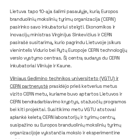
Lietuva tapo 10-ąja šalimi pasaulyje, kurią Europos
branduolinių mokslinių tyrimų organizacija (CERN)
pasirinko savo inkubatoriui steigti. Ekonomikos ir
inovacijų ministras Virginijus Sinkevičius ir CERN
pasirašė susitarimą, kurio pagrindu Lietuvoje įsikurs
vienintelis Vidurio bei Rytų Europoje CERN technologijų
verslo vystymo centras. Šį centrą sudarys du CERN
inkubatoriai Vilniuje ir Kaune.
Vilniaus Gedimino technikos universiteto (VGTU) ir
CERN partnerystė
prasidėjo prieš ketverius metus
vizito CERN metu, kuriame buvo aptartos Lietuvos ir
CERN bendradarbiavimo kryptys, stažuočių programos
bei kiti projektai. Susitikimo metu VGTU atstovai
aplankė keletą CERN laboratorijų ir tyrimų centrų,
susipažino su Europos branduolinių mokslinių tyrimų
organizacijoje vykstančia mokslo ir eksperimentine