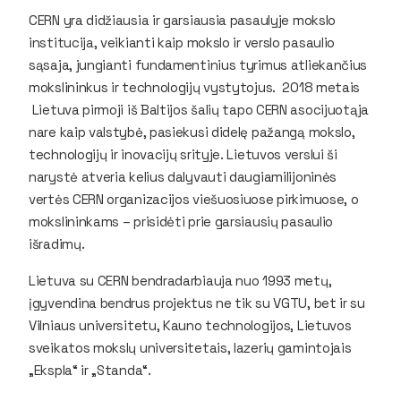
CERN yra didžiausia ir garsiausia pasaulyje mokslo
institucija, veikianti kaip mokslo ir verslo pasaulio
sąsaja, jungianti fundamentinius tyrimus atliekančius
mokslininkus ir technologijų vystytojus. 2018 metais
Lietuva pirmoji iš Baltijos šalių tapo CERN asocijuotąja
nare kaip valstybė, pasiekusi didelę pažangą mokslo,
technologijų ir inovacijų srityje. Lietuvos verslui ši
narystė atveria kelius dalyvauti daugiamilijoninės
vertės CERN organizacijos viešuosiuose pirkimuose, o
mokslininkams – prisidėti prie garsiausių pasaulio
išradimų.
Lietuva su CERN bendradarbiauja nuo 1993 metų,
įgyvendina bendrus projektus ne tik su VGTU, bet ir su
Vilniaus universitetu, Kauno technologijos, Lietuvos
sveikatos mokslų universitetais, lazerių gamintojais
„Ekspla“ ir „Standa“.