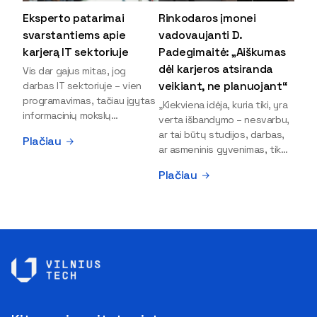
Eksperto patarimai
Rinkodaros įmonei
svarstantiems apie
vadovaujanti D.
karjerą IT sektoriuje
Padegimaitė: „Aiškumas
dėl karjeros atsiranda
Vis dar gajus mitas, jog
veikiant, ne planuojant“
darbas IT sektoriuje – vien
programavimas, tačiau įgytas
„Kiekviena idėja, kuria tiki, yra
informacinių mokslų
verta išbandymo – nesvarbu,
išsilavinimas gali atverti kur
ar tai būtų studijos, darbas,
Plačiau
kas daugiau durų ir net
ar asmeninis gyvenimas, tik
užauginti iki vadovų. Sparčiai
bandydamas naujus dalykus
Plačiau
keičiantis technologijoms,
atrandi, kas iš tiesų tau įdomu
šiandien darbo rinkoje trūksta
ir kur slypi tavo stiprybės“, –
dirbtinio intelekto (DI),
įsitikinusi skaitmeninės
kibernetinio saugumo,
rinkodaros specialistė, įmonės
debesijos ekspertų,
„Paperplanes“ vadovė Dovilė
duomenų analitikų.
Padegimaitė. Mergina tai
Apsispręsti dėl studijų
įrodo savo pavyzdžiu: VILNIUS
programos ar karjeros
TECH Verslo vadybos
krypties neretai trukdo
fakulteto alumnė į dabartinę
abejonės ir nežinomybė. Kaip
karjeros stotelę atėjo tik