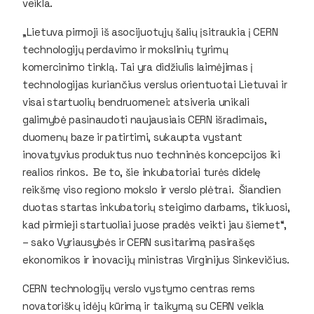
veikla.
„Lietuva pirmoji iš asocijuotųjų šalių įsitraukia į CERN
technologijų perdavimo ir mokslinių tyrimų
komercinimo tinklą. Tai yra didžiulis laimėjimas į
technologijas kuriančius verslus orientuotai Lietuvai ir
visai startuolių bendruomenei: atsiveria unikali
galimybė pasinaudoti naujausiais CERN išradimais,
duomenų baze ir patirtimi, sukaupta vystant
inovatyvius produktus nuo techninės koncepcijos iki
realios rinkos. Be to, šie inkubatoriai turės didelę
reikšmę viso regiono mokslo ir verslo plėtrai. Šiandien
duotas startas inkubatorių steigimo darbams, tikiuosi,
kad pirmieji startuoliai juose pradės veikti jau šiemet“,
– sako Vyriausybės ir CERN susitarimą pasirašęs
ekonomikos ir inovacijų ministras Virginijus Sinkevičius.
CERN technologijų verslo vystymo centras rems
novatoriškų idėjų kūrimą ir taikymą su CERN veikla