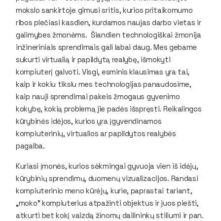
mokslo sankirtoje gimusi sritis, kurios pritaikomumo
ribos plečiasi kasdien, kurdamos naujas darbo vietas ir
galimybes žmonėms. Šiandien technologiškai žmonija
inžineriniais sprendimais gali labai daug. Mes gebame
sukurti virtualią ir papildytą realybę, išmokyti
kompiuterį galvoti. Visgi, esminis klausimas yra tai,
kaip ir kokiu tikslu mes technologijas panaudosime,
kaip nauji sprendimai pakeis žmogaus gyvenimo
kokybę, kokią problemą jie padės išspręsti. Reikalingos
kūrybinės idėjos, kurios yra įgyvendinamos
kompiuterinių, virtualios ar papildytos realybės
pagalba.
Kuriasi įmonės, kurios sėkmingai gyvuoja vien iš idėjų,
kūrybinių sprendimų, duomenų vizualizacijos. Randasi
kompiuterinio meno kūrėjų, kurie, paprastai tariant,
„moko” kompiuterius atpažinti objektus ir juos piešti,
atkurti bet kokį vaizdą žinomų dailininkų stiliumi ir pan.