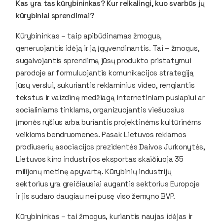
Kas yra tas kūrybininkas? Kur reikalingi, kuo svarbūs jų
kūrybiniai sprendimai?
Kūrybininkas – taip apibūdinamas žmogus,
generuojantis idėją ir ją įgyvendinantis. Tai – žmogus,
sugalvojantis sprendimą jūsų produkto pristatymui
parodoje ar formuluojantis komunikacijos strategiją
jūsų verslui, sukuriantis reklaminius
video
, rengiantis
tekstus ir vaizdinę medžiagą internetiniam puslapiui ar
socialiniams tinklams, organizuojantis viešuosius
įmonės ryšius arba buriantis projektinėms kultūrinėms
veikloms bendruomenes. Pasak Lietuvos reklamos
prodiuserių asociacijos prezidentės Daivos Jurkonytės,
Lietuvos kino industrijos eksportas skaičiuoja 35
milijonų metinę apyvartą. Kūrybinių industrijų
sektorius yra greičiausiai augantis sektorius Europoje
ir jis sudaro daugiau nei pusę viso žemyno BVP.
Kūrybininkas – tai žmogus, kuriantis naujas idėjas ir