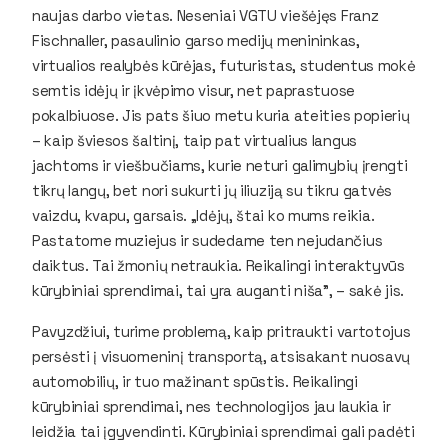
naujas darbo vietas. Neseniai VGTU viešėjęs Franz
Fischnaller, pasaulinio garso medijų menininkas,
virtualios realybės kūrėjas, futuristas, studentus mokė
semtis idėjų ir įkvėpimo visur, net paprastuose
pokalbiuose. Jis pats šiuo metu kuria ateities popierių
– kaip šviesos šaltinį, taip pat virtualius langus
jachtoms ir viešbučiams, kurie neturi galimybių įrengti
tikrų langų, bet nori sukurti jų iliuziją su tikru gatvės
vaizdu, kvapu, garsais. „Idėjų, štai ko mums reikia.
Pastatome muziejus ir sudedame ten nejudančius
daiktus. Tai žmonių netraukia. Reikalingi interaktyvūs
kūrybiniai sprendimai, tai yra auganti niša”, – sakė jis.
Pavyzdžiui, turime problemą, kaip pritraukti vartotojus
persėsti į visuomeninį transportą, atsisakant nuosavų
automobilių, ir tuo mažinant spūstis. Reikalingi
kūrybiniai sprendimai, nes technologijos jau laukia ir
leidžia tai įgyvendinti. Kūrybiniai sprendimai gali padėti