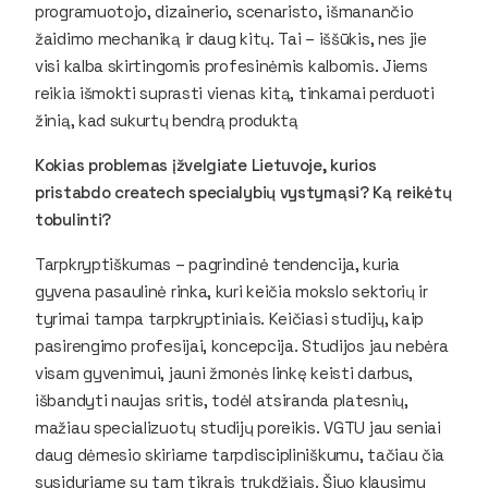
programuotojo, dizainerio, scenaristo, išmanančio
žaidimo mechaniką ir daug kitų. Tai – iššūkis, nes jie
visi kalba skirtingomis profesinėmis kalbomis. Jiems
reikia išmokti suprasti vienas kitą, tinkamai perduoti
žinią, kad sukurtų bendrą produktą
Kokias problemas įžvelgiate Lietuvoje, kurios
pristabdo createch specialybių vystymąsi? Ką reikėtų
tobulinti?
Tarpkryptiškumas – pagrindinė tendencija, kuria
gyvena pasaulinė rinka, kuri keičia mokslo sektorių ir
tyrimai tampa tarpkryptiniais. Keičiasi studijų, kaip
pasirengimo profesijai, koncepcija. Studijos jau nebėra
visam gyvenimui, jauni žmonės linkę keisti darbus,
išbandyti naujas sritis, todėl atsiranda platesnių,
mažiau specializuotų studijų poreikis. VGTU jau seniai
daug dėmesio skiriame tarpdiscipliniškumu, tačiau čia
susiduriame su tam tikrais trukdžiais. Šiuo klausimu