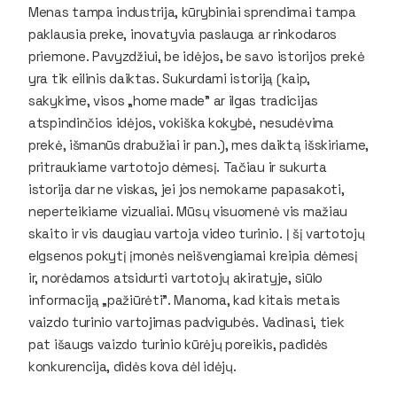
Menas tampa industrija, kūrybiniai sprendimai tampa
paklausia preke, inovatyvia paslauga ar rinkodaros
priemone. Pavyzdžiui, be idėjos, be savo istorijos prekė
yra tik eilinis daiktas. Sukurdami istoriją (kaip,
sakykime, visos „home made” ar ilgas tradicijas
atspindinčios idėjos, vokiška kokybė, nesudėvima
prekė, išmanūs drabužiai ir pan.), mes daiktą išskiriame,
pritraukiame vartotojo dėmesį. Tačiau ir sukurta
istorija dar ne viskas, jei jos nemokame papasakoti,
neperteikiame vizualiai. Mūsų visuomenė vis mažiau
skaito ir vis daugiau vartoja
video
turinio. Į šį vartotojų
elgsenos pokytį įmonės neišvengiamai kreipia dėmesį
ir, norėdamos atsidurti vartotojų akiratyje, siūlo
informaciją „pažiūrėti”. Manoma, kad kitais metais
vaizdo turinio vartojimas padvigubės. Vadinasi, tiek
pat išaugs vaizdo turinio kūrėjų poreikis, padidės
konkurencija, didės kova dėl idėjų.