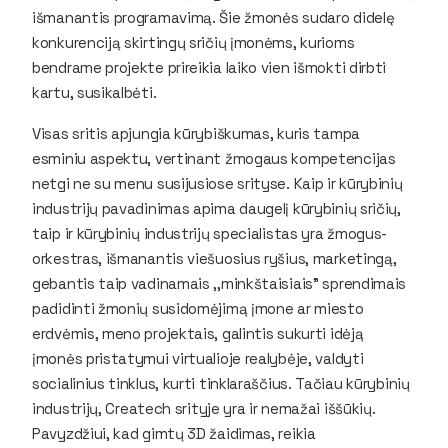
išmanantis programavimą. Šie žmonės sudaro didelę
konkurenciją skirtingų sričių įmonėms, kurioms
bendrame projekte prireikia laiko vien išmokti dirbti
kartu, susikalbėti.
Visas sritis apjungia kūrybiškumas, kuris tampa
esminiu aspektu, vertinant žmogaus kompetencijas
netgi ne su menu susijusiose srityse. Kaip ir kūrybinių
industrijų pavadinimas apima daugelį kūrybinių sričių,
taip ir kūrybinių industrijų specialistas yra žmogus-
orkestras, išmanantis viešuosius ryšius, marketingą,
gebantis taip vadinamais ,,minkštaisiais” sprendimais
padidinti žmonių susidomėjimą įmone ar miesto
erdvėmis, meno projektais, galintis sukurti idėją
įmonės pristatymui virtualioje realybėje, valdyti
socialinius tinklus, kurti tinklaraščius. Tačiau kūrybinių
industrijų,
Createch
srityje yra ir nemažai iššūkių.
Pavyzdžiui, kad gimtų 3D žaidimas, reikia