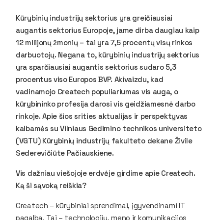
Kūrybinių industrijų sektorius yra greičiausiai
augantis sektorius Europoje, jame dirba daugiau kaip
12 milijonų žmonių – tai yra 7,5 procentų visų rinkos
darbuotojų. Negana to, kūrybinių industrijų sektorius
yra sparčiausiai augantis sektorius sudaro 5,3
procentus viso Europos BVP. Akivaizdu, kad
vadinamojo
Createch
populiariumas vis auga, o
kūrybininko profesija darosi vis geidžiamesnė darbo
rinkoje. Apie šios srities aktualijas ir perspektyvas
kalbamės su Vilniaus Gedimino technikos universiteto
(VGTU) Kūrybinių industrijų fakulteto dekane Živile
Sederevičiūte Pačiauskiene.
Vis dažniau viešojoje erdvėje girdime apie Createch.
Ką ši sąvoką reiškia?
Createch
– kūrybiniai sprendimai, įgyvendinami IT
pagalba. Tai – technologijų, meno ir komunikacijos