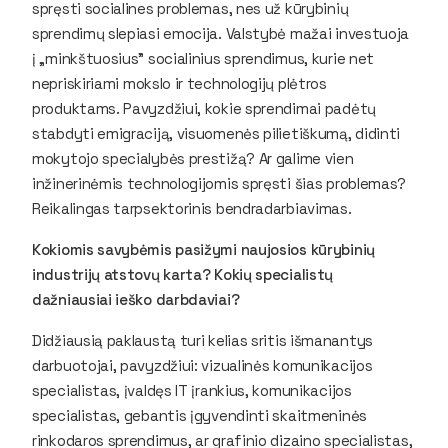
spręsti socialines problemas, nes už kūrybinių
sprendimų slepiasi emocija. Valstybė mažai investuoja
į „minkštuosius” socialinius sprendimus, kurie net
nepriskiriami mokslo ir technologijų plėtros
produktams. Pavyzdžiui, kokie sprendimai padėtų
stabdyti emigraciją, visuomenės pilietiškumą, didinti
mokytojo specialybės prestižą? Ar galime vien
inžinerinėmis technologijomis spręsti šias problemas?
Reikalingas tarpsektorinis bendradarbiavimas.
Kokiomis savybėmis pasižymi naujosios kūrybinių
industrijų atstovų karta? Kokių specialistų
dažniausiai ieško darbdaviai?
Didžiausią paklaustą turi kelias sritis išmanantys
darbuotojai, pavyzdžiui: vizualinės komunikacijos
specialistas, įvaldęs IT įrankius, komunikacijos
specialistas, gebantis įgyvendinti skaitmeninės
rinkodaros sprendimus, ar grafinio dizaino specialistas,