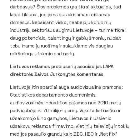
darbdavys? Šios problemos yra tikrai aktualios, tad
labai tikiuosi, jog joms bus skiriamas reikiamas
dėmesys. Nepaisant visko, neabejoju kūrybinių
industrijų sektoriaus augimu Lietuvoje – turime tikrai
daug potencialo, talentingų ir gabių žmonių, nuolat
tobuliname jų ruošimą ir sulaukiame vis daugiau
reikšmingų užsienio partnerių.
Lietuvos reklamos prodiuserių asociacijos LAPA
direktorės Daivos Jurkonytės komentaras
Lietuvoje itin sparčiai auga audiovizualinė pramonė:
Statistikos departamento duomenimis,
audiovizualinės industrijos pajamos nuo 2010 metų
padvigubėjo iki 76 milijonų eurų. Vyksta lietuviško ir
užsakomojo kino gamybos, Lietuvos ir užsienio
užsakovų reklamos filmavimo, vietinių televizijų ir tokių
medijos pasaulio grandų kaip BBC, HBO ir „Netflix“