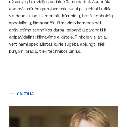
užsakytų televizijos serialų kūrimo darbai. Augančiai
audiovizualinės gamybos paklausai patenkinti reikia
vis daugiau ne tik meninių-kūrybinių, bet ir techninių
specialistų, išmanančių filmavimo kameros bei
apšvietimo technikos darbą, gebančių parengti ir
apipavidalinti filmavimo aikštelę. Rinkoje vis labiau
vertinami specialistai, kurie sugeba apjungti tiek
kūrybinį pradą, tiek technikos žinias.
GALERIJA