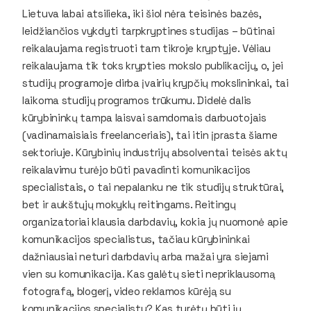
Lietuva labai atsilieka, iki šiol nėra teisinės bazės,
leidžiančios vykdyti tarpkryptines studijas – būtinai
reikalaujama registruoti tam tikroje kryptyje. Vėliau
reikalaujama tik toks krypties mokslo publikacijų, o, jei
studijų programoje dirba įvairių krypčių mokslininkai, tai
laikoma studijų programos trūkumu. Didelė dalis
kūrybininkų tampa laisvai samdomais darbuotojais
(vadinamaisiais
freelanceriais
), tai itin įprasta šiame
sektoriuje. Kūrybinių industrijų absolventai teisės aktų
reikalavimu turėjo būti pavadinti komunikacijos
specialistais, o tai nepalanku ne tik studijų struktūrai,
bet ir aukštųjų mokyklų reitingams. Reitingų
organizatoriai klausia darbdavių, kokia jų nuomonė apie
komunikacijos specialistus, tačiau kūrybininkai
dažniausiai neturi darbdavių arba mažai yra siejami
vien su komunikacija. Kas galėtų sieti nepriklausomą
fotografą,
blogerį, video
reklamos kūrėją su
komunikacijos specialistu? Kas turėtų būti jų