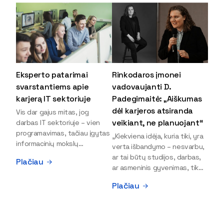
Eksperto patarimai
Rinkodaros įmonei
svarstantiems apie
vadovaujanti D.
karjerą IT sektoriuje
Padegimaitė: „Aiškumas
dėl karjeros atsiranda
Vis dar gajus mitas, jog
veikiant, ne planuojant“
darbas IT sektoriuje – vien
programavimas, tačiau įgytas
„Kiekviena idėja, kuria tiki, yra
informacinių mokslų
verta išbandymo – nesvarbu,
išsilavinimas gali atverti kur
ar tai būtų studijos, darbas,
Plačiau
kas daugiau durų ir net
ar asmeninis gyvenimas, tik
užauginti iki vadovų. Sparčiai
bandydamas naujus dalykus
Plačiau
keičiantis technologijoms,
atrandi, kas iš tiesų tau įdomu
šiandien darbo rinkoje trūksta
ir kur slypi tavo stiprybės“, –
dirbtinio intelekto (DI),
įsitikinusi skaitmeninės
kibernetinio saugumo,
rinkodaros specialistė, įmonės