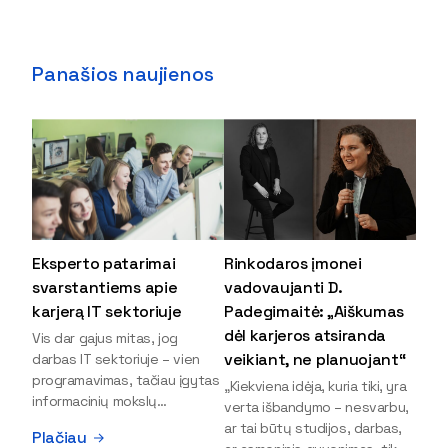
Panašios naujienos
Eksperto patarimai
Rinkodaros įmonei
svarstantiems apie
vadovaujanti D.
karjerą IT sektoriuje
Padegimaitė: „Aiškumas
dėl karjeros atsiranda
Vis dar gajus mitas, jog
veikiant, ne planuojant“
darbas IT sektoriuje – vien
programavimas, tačiau įgytas
„Kiekviena idėja, kuria tiki, yra
informacinių mokslų
verta išbandymo – nesvarbu,
išsilavinimas gali atverti kur
ar tai būtų studijos, darbas,
Plačiau
kas daugiau durų ir net