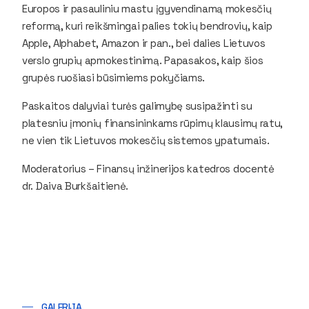
Europos ir pasauliniu mastu įgyvendinamą mokesčių
reformą, kuri reikšmingai palies tokių bendrovių, kaip
Apple, Alphabet, Amazon ir pan., bei dalies Lietuvos
verslo grupių apmokestinimą. Papasakos, kaip šios
grupės ruošiasi būsimiems pokyčiams.
Paskaitos dalyviai turės galimybę susipažinti su
platesniu įmonių finansininkams rūpimų klausimų ratu,
ne vien tik Lietuvos mokesčių sistemos ypatumais.
Moderatorius – Finansų inžinerijos katedros docentė
dr. Daiva Burkšaitienė.
GALERIJA