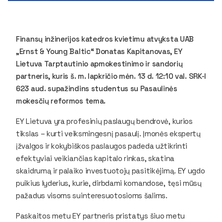
Finansų inžinerijos katedros kvietimu atvyksta UAB
„Ernst & Young Baltic“ Donatas Kapitanovas, EY
Lietuva Tarptautinio apmokestinimo ir sandorių
partneris, kuris š. m. lapkričio mėn. 13 d. 12:10 val. SRK-I
623 aud. supažindins studentus su Pasaulinės
mokesčių reformos tema.
­EY Lietuva yra profesinių paslaugų bendrovė, kurios
tikslas – kurti veiksmingesnį pasaulį. Įmonės ekspertų
įžvalgos ir kokybiškos paslaugos padeda užtikrinti
efektyviai veikiančias kapitalo rinkas, skatina
skaidrumą ir palaiko investuotojų pasitikėjimą. EY ugdo
puikius lyderius, kurie, dirbdami komandose, tęsi mūsų
pažadus visoms suinteresuotosioms šalims.
Paskaitos metu EY partneris pristatys šiuo metu