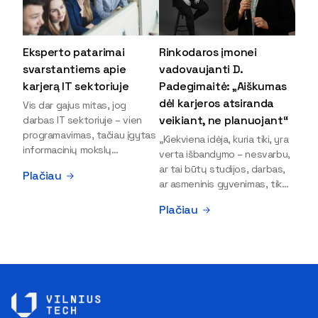
Eksperto patarimai
Rinkodaros įmonei
svarstantiems apie
vadovaujanti D.
karjerą IT sektoriuje
Padegimaitė: „Aiškumas
dėl karjeros atsiranda
Vis dar gajus mitas, jog
veikiant, ne planuojant“
darbas IT sektoriuje – vien
programavimas, tačiau įgytas
„Kiekviena idėja, kuria tiki, yra
informacinių mokslų
verta išbandymo – nesvarbu,
išsilavinimas gali atverti kur
ar tai būtų studijos, darbas,
Plačiau
kas daugiau durų ir net
ar asmeninis gyvenimas, tik
užauginti iki vadovų. Sparčiai
bandydamas naujus dalykus
Plačiau
keičiantis technologijoms,
atrandi, kas iš tiesų tau įdomu
šiandien darbo rinkoje trūksta
ir kur slypi tavo stiprybės“, –
dirbtinio intelekto (DI),
įsitikinusi skaitmeninės
kibernetinio saugumo,
rinkodaros specialistė, įmonės
debesijos ekspertų,
„Paperplanes“ vadovė Dovilė
duomenų analitikų.
Padegimaitė. Mergina tai
Apsispręsti dėl studijų
įrodo savo pavyzdžiu: VILNIUS
programos ar karjeros