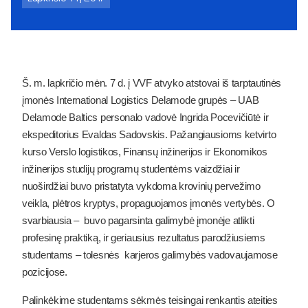
Š. m. lapkričio mėn. 7 d. į VVF atvyko atstovai iš tarptautinės
įmonės International Logistics Delamode grupės – UAB
Delamode Baltics personalo vadovė Ingrida Pocevičiūtė ir
ekspeditorius Evaldas Sadovskis. Pažangiausioms ketvirto
kurso Verslo logistikos, Finansų inžinerijos ir Ekonomikos
inžinerijos studijų programų studentėms vaizdžiai ir
nuoširdžiai buvo pristatyta vykdoma krovinių pervežimo
veikla, plėtros kryptys, propaguojamos įmonės vertybės. O
svarbiausia – buvo pagarsinta galimybė įmonėje atlikti
profesinę praktiką, ir geriausius rezultatus parodžiusiems
studentams – tolesnės karjeros galimybės vadovaujamose
pozicijose.
Palinkėkime studentams sėkmės teisingai renkantis ateities