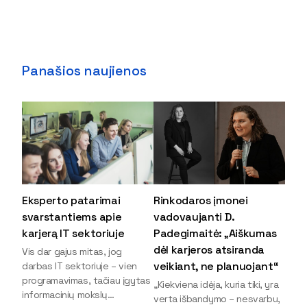
Panašios naujienos
Eksperto patarimai
Rinkodaros įmonei
svarstantiems apie
vadovaujanti D.
karjerą IT sektoriuje
Padegimaitė: „Aiškumas
dėl karjeros atsiranda
Vis dar gajus mitas, jog
veikiant, ne planuojant“
darbas IT sektoriuje – vien
programavimas, tačiau įgytas
„Kiekviena idėja, kuria tiki, yra
informacinių mokslų
verta išbandymo – nesvarbu,