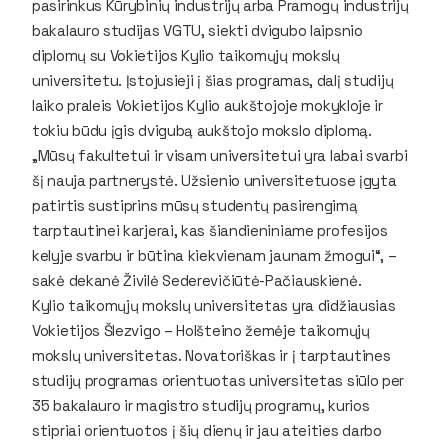
pasirinkus Kūrybinių industrijų arba Pramogų industrijų
bakalauro studijas VGTU, siekti dvigubo laipsnio
diplomų su Vokietijos Kylio taikomųjų mokslų
universitetu. Įstojusieji į šias programas, dalį studijų
laiko praleis Vokietijos Kylio aukštojoje mokykloje ir
tokiu būdu įgis dvigubą aukštojo mokslo diplomą.
„Mūsų fakultetui ir visam universitetui yra labai svarbi
šį nauja partnerystė. Užsienio universitetuose įgyta
patirtis sustiprins mūsų studentų pasirengimą
tarptautinei karjerai, kas šiandieniniame profesijos
kelyje svarbu ir būtina kiekvienam jaunam žmogui“, –
sakė dekanė Živilė Sederevičiūtė-Pačiauskienė.
Kylio taikomųjų mokslų universitetas yra didžiausias
Vokietijos Šlezvigo – Holšteino žemėje taikomųjų
mokslų universitetas. Novatoriškas ir į tarptautines
studijų programas orientuotas universitetas siūlo per
35 bakalauro ir magistro studijų programų, kurios
stipriai orientuotos į šių dienų ir jau ateities darbo