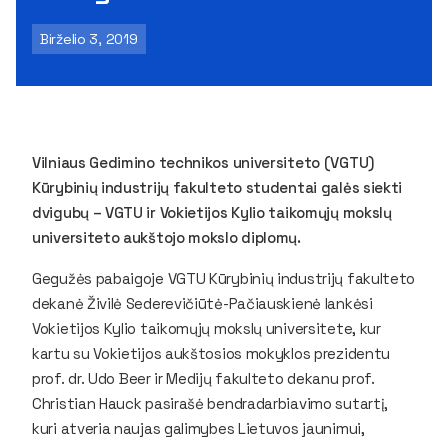
Birželio 3, 2019
Vilniaus Gedimino technikos universiteto (VGTU)
Kūrybinių industrijų fakulteto studentai galės siekti
dvigubų – VGTU ir Vokietijos Kylio taikomųjų mokslų
universiteto aukštojo mokslo diplomų.
Gegužės pabaigoje VGTU Kūrybinių industrijų fakulteto
dekanė Živilė Sederevičiūtė-Pačiauskienė lankėsi
Vokietijos Kylio taikomųjų mokslų universitete, kur
kartu su Vokietijos aukštosios mokyklos prezidentu
prof. dr. Udo Beer ir Medijų fakulteto dekanu prof.
Christian Hauck pasirašė bendradarbiavimo sutartį,
kuri atveria naujas galimybes Lietuvos jaunimui,