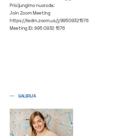
Prisijungimo nuoroda:
Join Zoom Meeting
https://liedm.zoom.us/j/99509321576
Meeting ID: 995 0932 1576
GALERIJA