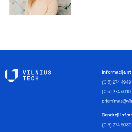
Informacija s
(0 5) 274 4949
(0 5) 274 5010
priemimas@viln
Bendroji infor
(0 5) 274 5030