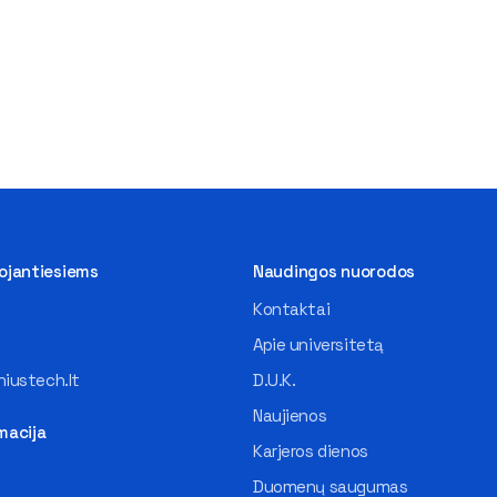
tojantiesiems
Naudingos nuorodos
Kontaktai
Apie universitetą
iustech.lt
D.U.K.
Naujienos
macija
Karjeros dienos
Duomenų saugumas