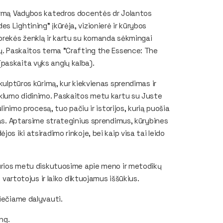
formą Vadybos katedros docentės dr Jolantos
 Lightining" įkūrėja, vizionierė ir kūrybos
 prekės ženklą ir kartu su komanda sėkmingai
tų. Paskaitos tema "Crafting the Essence: The
paskaita vyks anglų kalba).
skulptūros kūrimą, kur kiekvienas sprendimas ir
auklumo didinimo. Paskaitos metu kartu su Juste
linimo procesą, tuo pačiu ir istorijos, kurią puošia
mas. Aptarsime strateginius sprendimus, kūrybines
os iki atsiradimo rinkoje, bei kaip visa tai leido
 kurios metu diskutuosime apie meno ir metodikų
į vartotojus ir laiko diktuojamus iššūkius.
viečiame dalyvauti.
ng.