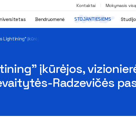
Kontaktai
Mokymasis vis
niversitetas
Bendruomenė
Studij
STOJANTIESIEMS
s Lightining" įkūrėjos, vizionierės ir kūrybos direktorės Justės
ining" įkūrėjos, vizionier
levaitytės-Radzevičės pa