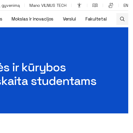
ą gyvenimą
Mano VILNIUS TECH
EN
os
Mokslas ir inovacijos
Verslui
Fakultetai
 Kolevaitytės-Radzevičės paskaita studentams
ės ir kūrybos
skaita studentams