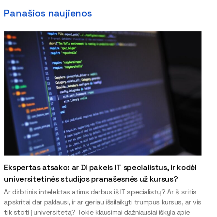
Panašios naujienos
Ekspertas atsako: ar DI pakeis IT specialistus, ir kodėl
universitetinės studijos pranašesnės už kursus?
Ar dirbtinis intelektas atims darbus iš IT specialistų? Ar ši sritis
apskritai dar paklausi, ir ar geriau išsilaikyti trumpus kursus, ar vis
tik stoti į universitetą? Tokie klausimai dažniausiai iškyla apie