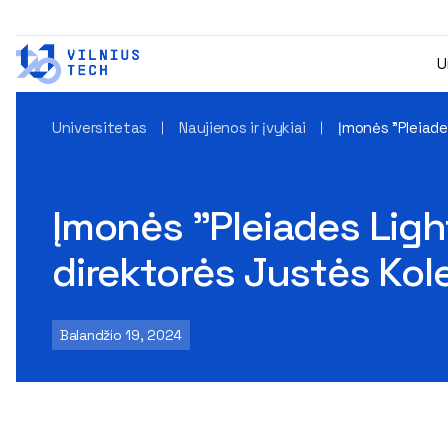
U
Universitetas
Naujienos ir įvykiai
Įmonės "Pleiade
Įmonės "Pleiades Light
direktorės Justės Ko
Balandžio 19, 2024