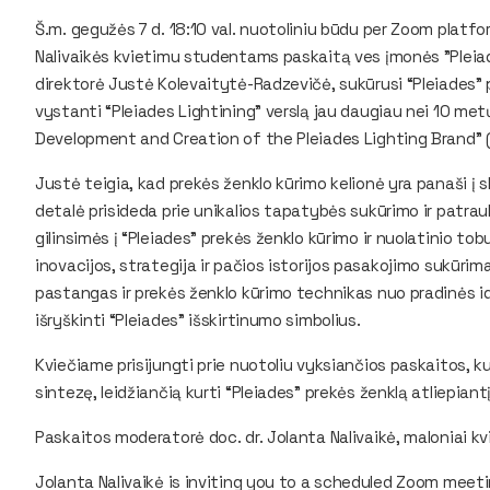
Š.m. gegužės 7 d. 18:10 val. nuotoliniu būdu per Zoom plat
Nalivaikės kvietimu studentams paskaitą ves įmonės "Pleiades
direktorė Justė Kolevaitytė-Radzevičė, sukūrusi “Pleiades”
vystanti “Pleiades Lightining” verslą jau daugiau nei 10 me
Development and Creation of the Pleiades Lighting Brand” (
Justė teigia, kad prekės ženklo kūrimo kelionė yra panaši į 
detalė prisideda prie unikalios tapatybės sukūrimo ir patr
gilinsimės į “Pleiades” prekės ženklo kūrimo ir nuolatinio tobu
inovacijos, strategija ir pačios istorijos pasakojimo sukūri
pastangas ir prekės ženklo kūrimo technikas nuo pradinės idėj
išryškinti “Pleiades” išskirtinumo simbolius.
Kviečiame prisijungti prie nuotoliu vyksiančios paskaitos,
sintezę, leidžiančią kurti “Pleiades” prekės ženklą atliepiant
Paskaitos moderatorė doc. dr. Jolanta Nalivaikė, maloniai k
Jolanta Nalivaikė is inviting you to a scheduled Zoom meeti