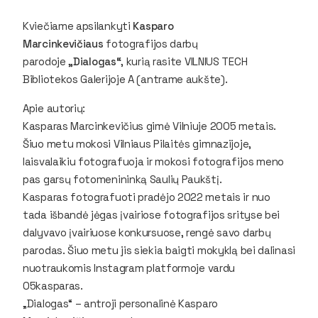
Kviečiame apsilankyti
Kasparo
Marcinkevičiaus
fotografijos darbų
parodoje
„Dialogas“
, kurią rasite VILNIUS TECH
Bibliotekos Galerijoje A (antrame aukšte).
Apie autorių:
Kasparas Marcinkevičius gimė Vilniuje 2005 metais.
Šiuo metu mokosi Vilniaus Pilaitės gimnazijoje,
laisvalaikiu fotografuoja ir mokosi fotografijos meno
pas garsų fotomenininką Saulių Paukštį.
Kasparas fotografuoti pradėjo 2022 metais ir nuo
tada išbandė jėgas įvairiose fotografijos srityse bei
dalyvavo įvairiuose konkursuose, rengė savo darbų
parodas. Šiuo metu jis siekia baigti mokyklą bei dalinasi
nuotraukomis
Instagram
platformoje vardu
05kasparas
.
„Dialogas“ – antroji personalinė Kasparo