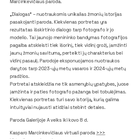
Marcinkevičiaus paroda.
„Dialogas“ – nuotraukomis unikalias žmonių istorijas
pasakojanti paroda. Kiekvienas portretas yra
rezultatas išskirtinio dialogo tarp fotografo ir jo
modelio. Tai jaunojo menininko bandymas fotografijos
pagalba atskleisti tiek išorinį, tiek vidinį grožį, įamžinti
jaunų žmonių savitumą, perteikti jų charakterius bei
vidinį pasaulį. Parodoje eksponuojamos nuotraukos
darytos tarp 2023-ųjų metų vasaros ir 2024-ųjų metų
pradžios.
Portretai atskleidžia ne tik asmenybių ypatybes, juose
įamžinta ir paties fotografo pažanga bei tobulėjimas.
Kiekvienas portretas turi savo istoriją, kurią galima
intuityviai nujausti atidžiai stebint detales.
Paroda Galerijoje A veiks iki kovo 8 d.
Kasparo Marcinkevičiaus virtuali paroda
>>>