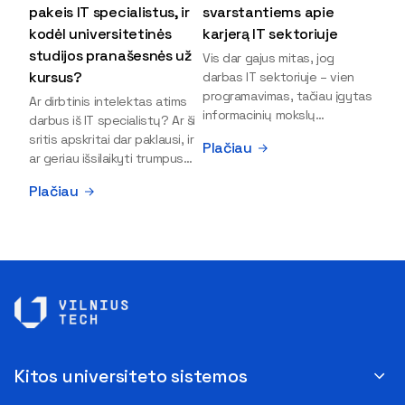
pakeis IT specialistus, ir
svarstantiems apie
kodėl universitetinės
karjerą IT sektoriuje
studijos pranašesnės už
Vis dar gajus mitas, jog
kursus?
darbas IT sektoriuje – vien
programavimas, tačiau įgytas
Ar dirbtinis intelektas atims
informacinių mokslų
darbus iš IT specialistų? Ar ši
išsilavinimas gali atverti kur
sritis apskritai dar paklausi, ir
Plačiau
kas daugiau durų ir net
ar geriau išsilaikyti trumpus
užauginti iki vadovų. Sparčiai
kursus, ar vis tik stoti į
Plačiau
keičiantis technologijoms,
universitetą? Tokie klausimai
šiandien darbo rinkoje trūksta
dažniausiai iškyla apie
dirbtinio intelekto (DI),
informacinių technologijų
kibernetinio saugumo,
studijas svarstantiems
debesijos ekspertų,
jaunuoliams. Iš šiuos ir kitus
duomenų analitikų.
klausimus apie šio sektoriaus
Apsispręsti dėl studijų
ypatybes bei universitetinių
programos ar karjeros
studijų pranašumą pasakoja
krypties neretai trukdo
VILNIUS TECH Fundamentinių
abejonės ir nežinomybė. Kaip
mokslų fakulteto lektorius ir
Kitos universiteto sistemos
tik šiuo metu svarstantiems,
Skaitmeninės gynybos
ar verta rinktis karjerą IT