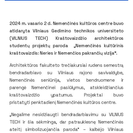
2024 m. vasario 2 d. Nemenčinės kultūros centre buvo
atidaryta Vilniaus Gedimino technikos universiteto
(VILNIUS TECH) Kraštovaizdžio architektūros
studentų projektų paroda „Nemenčinės kultūrinis
kraštovaizdis: Neries ir Nemenčios pakrančių vizija“.
Architektūros fakulteto trečiakursiai rudens semestrą
bendradarbiavo su Vilniaus rajono savivaldybe,
Nemenčinės seniūnija, vietos bendruomene ir
parengė Nemenčinei pasiūlymus, atskleidžiančius
kraštovaizdžio ypatumus. Projektai buvo
pristatyti penktadienį Nemenčinės kultūros centre.
„Negalime nesidžiaugti bendradarbiavimu su VILNIUS
TECH ir šia sėkminga, dar patrauklesnę Nemenčinės
ateitį simbolizuojančia paroda“ – kalbėjo Vilniaus