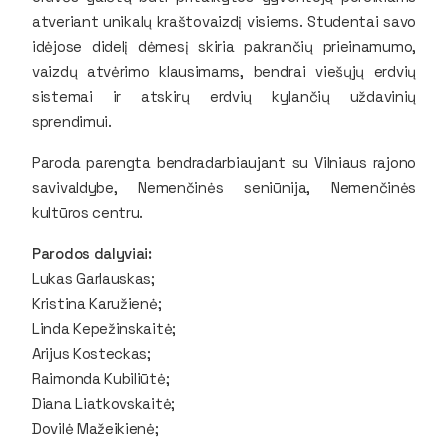
atveriant unikalų kraštovaizdį visiems. Studentai savo
idėjose didelį dėmesį skiria pakrančių prieinamumo,
vaizdų atvėrimo klausimams, bendrai viešųjų erdvių
sistemai ir atskirų erdvių kylančių uždavinių
sprendimui.
Paroda parengta bendradarbiaujant su Vilniaus rajono
savivaldybe, Nemenčinės seniūnija, Nemenčinės
kultūros centru.
Parodos dalyviai:
Lukas Garlauskas;
Kristina Karužienė;
Linda Kepežinskaitė;
Arijus Kosteckas;
Raimonda Kubiliūtė;
Diana Liatkovskaitė;
Dovilė Mažeikienė;