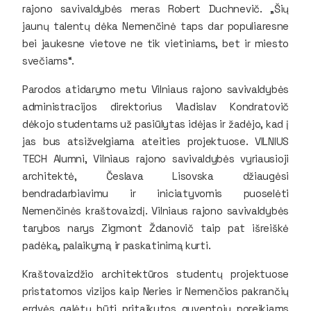
rajono savivaldybės meras Robert Duchnevič. „Šių
jaunų talentų dėka Nemenčinė taps dar populiaresne
bei jaukesne vietove ne tik vietiniams, bet ir miesto
svečiams“.
Parodos atidarymo metu Vilniaus rajono savivaldybės
administracijos direktorius Vladislav Kondratovič
dėkojo studentams už pasiūlytas idėjas ir žadėjo, kad į
jas bus atsižvelgiama ateities projektuose. VILNIUS
TECH Alumni, Vilniaus rajono savivaldybės vyriausioji
architektė, Česlava Lisovska džiaugėsi
bendradarbiavimu ir iniciatyvomis puoselėti
Nemenčinės kraštovaizdį. Vilniaus rajono savivaldybės
tarybos narys Zigmont Ždanovič taip pat išreiškė
padėką, palaikymą ir paskatinimą kurti.
Kraštovaizdžio architektūros studentų projektuose
pristatomos vizijos kaip Neries ir Nemenčios pakrančių
erdvės galėtų būti pritaikytos gyventojų poreikiams