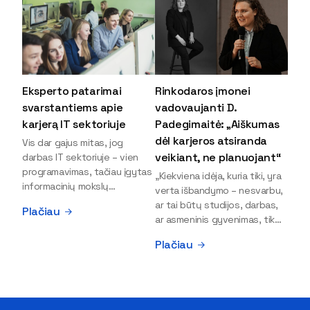
Eksperto patarimai
Rinkodaros įmonei
svarstantiems apie
vadovaujanti D.
karjerą IT sektoriuje
Padegimaitė: „Aiškumas
dėl karjeros atsiranda
Vis dar gajus mitas, jog
veikiant, ne planuojant“
darbas IT sektoriuje – vien
programavimas, tačiau įgytas
„Kiekviena idėja, kuria tiki, yra
informacinių mokslų
verta išbandymo – nesvarbu,
išsilavinimas gali atverti kur
ar tai būtų studijos, darbas,
Plačiau
kas daugiau durų ir net
ar asmeninis gyvenimas, tik
užauginti iki vadovų. Sparčiai
bandydamas naujus dalykus
Plačiau
keičiantis technologijoms,
atrandi, kas iš tiesų tau įdomu
šiandien darbo rinkoje trūksta
ir kur slypi tavo stiprybės“, –
dirbtinio intelekto (DI),
įsitikinusi skaitmeninės
kibernetinio saugumo,
rinkodaros specialistė, įmonės
debesijos ekspertų,
„Paperplanes“ vadovė Dovilė