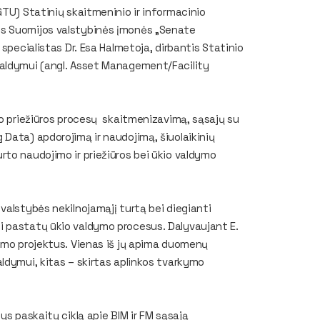
TU) Statinių skaitmeninio ir informacinio
ės Suomijos valstybinės įmonės „Senate
specialistas Dr. Esa Halmetoja, dirbantis Statinio
valdymui (angl. Asset Management/Facility
to priežiūros procesų skaitmenizavimą, sąsajų su
Data) apdorojimą ir naudojimą, šiuolaikinių
to naudojimo ir priežiūros bei ūkio valdymo
valstybės nekilnojamąjį turtą bei diegianti
 pastatų ūkio valdymo procesus. Dalyvaujant E.
vimo projektus. Vienas iš jų apima duomenų
ldymui, kitas – skirtas aplinkos tvarkymo
s paskaitų ciklą apie BIM ir FM sąsają