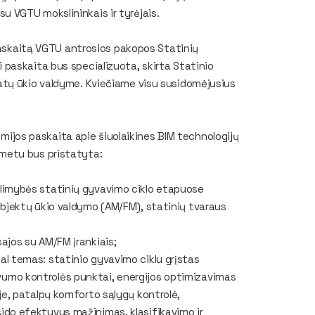
 VGTU mokslininkais ir tyrėjais.
askaitą VGTU antrosios pakopos Statinių
paskaita bus specializuota, skirta Statinio
atų ūkio valdyme. Kviečiame visu susidomėjusius
omijos paskaita apie šiuolaikines BIM technologijų
metu bus pristatyta:
limybės statinių gyvavimo ciklo etapuose
objektų ūkio valdymo (AM/FM), statinių tvaraus
ajos su AM/FM įrankiais;
l temas: statinio gyvavimo ciklu grįstas
umo kontrolės punktai, energijos optimizavimas
je, patalpų komforto sąlygų kontrolė,
ido efektyvus mažinimas, klasifikavimo ir