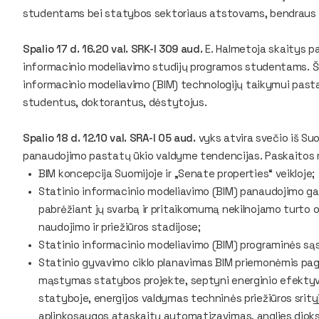
studentams bei statybos sektoriaus atstovams, bendraus su
Spalio 17 d. 16.20 val. SRK-I 309 aud.
E. Halmetoja skaitys p
informacinio modeliavimo studijų programos studentams. Ši 
informacinio modeliavimo (BIM) technologijų taikymui past
studentus, doktorantus, dėstytojus.
Spalio 18 d. 12.10 val. SRA-I 05 aud.
vyks atvira svečio iš Su
panaudojimo pastatų ūkio valdyme tendencijas. Paskaitos 
BIM koncepcija Suomijoje ir „Senate properties“ veikloje;
Statinio informacinio modeliavimo (BIM) panaudojimo ga
pabrėžiant jų svarbą ir pritaikomumą nekilnojamo turto 
naudojimo ir priežiūros stadijose;
Statinio informacinio modeliavimo (BIM) programinės sąs
Statinio gyvavimo ciklo planavimas BIM priemonėmis paga
mąstymas statybos projekte, septyni energinio efektyv
statyboje, energijos valdymas techninės priežiūros srity
aplinkosaugos ataskaitų automatizavimas, anglies dioks