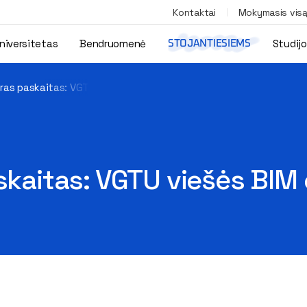
Kontaktai
Mokymasis vis
niversitetas
Bendruomenė
Studij
STOJANTIESIEMS
iras paskaitas: VGTU viešės BIM ekspertas iš Suomijos
askaitas: VGTU viešės BIM