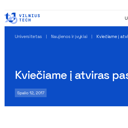
U
Universitetas
Naujienos ir įvykiai
Kviečiame į atv
Kviečiame į atviras p
Spalio 12, 2017