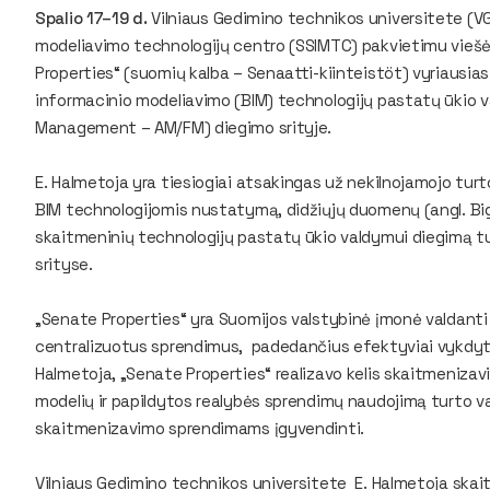
Spalio 17–19 d.
Vilniaus Gedimino technikos universitete (VG
modeliavimo technologijų centro (SSIMTC) pakvietimu vieš
Properties“ (suomių kalba – Senaatti-kiinteistöt) vyriausias 
informacinio modeliavimo (BIM) technologijų pastatų ūkio 
Management – AM/FM) diegimo srityje.
E. Halmetoja yra tiesiogiai atsakingas už nekilnojamojo tur
BIM technologijomis nustatymą, didžiųjų duomenų (angl. Big 
skaitmeninių technologijų pastatų ūkio valdymui diegimą tur
srityse.
„Senate Properties“ yra Suomijos valstybinė įmonė valdanti 
centralizuotus sprendimus, padedančius efektyviai vykdyti
Halmetoja, „Senate Properties“ realizavo kelis skaitmeniza
modelių ir papildytos realybės sprendimų naudojimą turto va
skaitmenizavimo sprendimams įgyvendinti.
Vilniaus Gedimino technikos universitete E. Halmetoja skaity