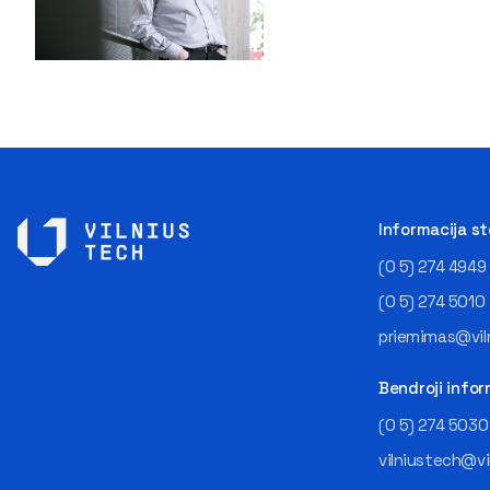
Informacija s
(0 5) 274 4949
(0 5) 274 5010
priemimas@viln
Bendroji infor
(0 5) 274 5030
vilniustech@vi