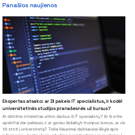
Panašios naujienos
Ekspertas atsako: ar DI pakeis IT specialistus, ir kodėl
universitetinės studijos pranašesnės už kursus?
Ar dirbtinis intelektas atims darbus iš IT specialistų? Ar ši sritis
apskritai dar paklausi, ir ar geriau išsilaikyti trumpus kursus, ar vis
tik stoti į universitetą? Tokie klausimai dažniausiai iškyla apie