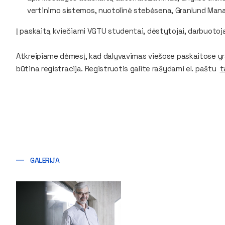
vertinimo sistemos, nuotolinė stebėsena, Granlund Manag
Į paskaitą kviečiami VGTU studentai, dėstytojai, darbuotojai,
Atkreipiame dėmesį, kad dalyvavimas viešose paskaitose yr
būtina registracija. Registruotis galite rašydami el. paštu
t
GALERIJA