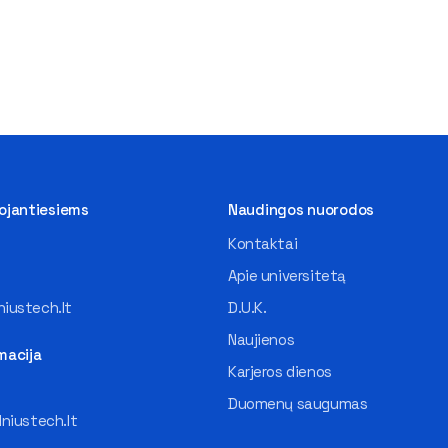
tojantiesiems
Naudingos nuorodos
Kontaktai
Apie universitetą
iustech.lt
D.U.K.
Naujienos
macija
Karjeros dienos
Duomenų saugumas
lniustech.lt