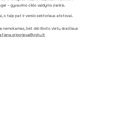
er – gyvavimo ciklo valdymo įrankis.
 o taip pat ir verslo sektoriaus atstovai.
a nemokamas, bet dėl riboto vietų skaičiaus
atjana.grigorjeva@vgtu.lt