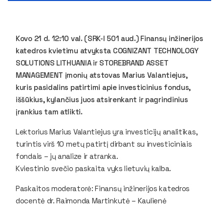
Kovo 21 d. 12:10 val. (SRK-I 501 aud.) Finansų inžinerijos
katedros kvietimu atvyksta COGNIZANT TECHNOLOGY
SOLUTIONS LITHUANIA ir STOREBRAND ASSET
MANAGEMENT įmonių atstovas Marius Valantiejus,
kuris pasidalins patirtimi apie investicinius fondus,
iššūkius, kylančius juos atsirenkant ir pagrindinius
įrankius tam atlikti.
Lektorius Marius Valantiejus yra investicijų analitikas,
turintis virš 10 metų patirtį dirbant su investiciniais
fondais – jų analize ir atranka.
Kviestinio svečio paskaita vyks lietuvių kalba.
Paskaitos moderatorė: Finansų inžinerijos katedros
docentė dr. Raimonda Martinkutė – Kaulienė