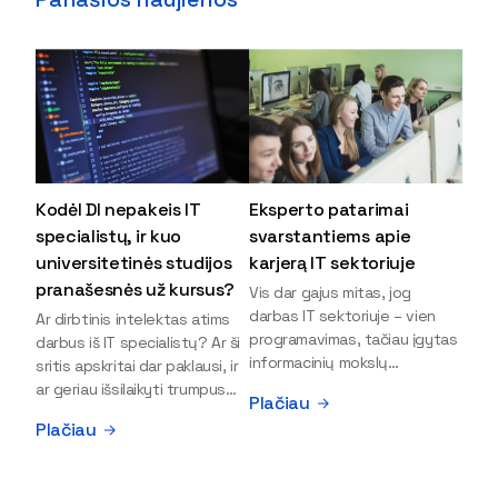
Kodėl DI nepakeis IT
Eksperto patarimai
specialistų, ir kuo
svarstantiems apie
universitetinės studijos
karjerą IT sektoriuje
pranašesnės už kursus?
Vis dar gajus mitas, jog
darbas IT sektoriuje – vien
Ar dirbtinis intelektas atims
programavimas, tačiau įgytas
darbus iš IT specialistų? Ar ši
informacinių mokslų
sritis apskritai dar paklausi, ir
išsilavinimas gali atverti kur
ar geriau išsilaikyti trumpus
Plačiau
kas daugiau durų ir net
kursus, ar vis tik stoti į
Plačiau
užauginti iki vadovų. Sparčiai
universitetą? Tokie klausimai
keičiantis technologijoms,
dažniausiai iškyla apie
šiandien darbo rinkoje trūksta
informacinių technologijų