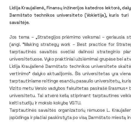
Lidija Kraujalienė, Finansų inžinerijos katedros lektorė, da
Darmštato technikos universiteto (Vokietija), kuris tur
savaitėje.
Jos tema – „Strategijos priėmimo veiksmai – geriausia st
(angl. "Making strategy work – Best practice for Strateg
tarptautinės savaitės svečiai dalinosi strateginio p
universitetuose. Vyko praktiniai užsiėmimai grupėse bei atv
Lidija Kraujalienė Darmštato technikos universitete skait
vertinimo“ dalyko aktualijomis. Šis universitetas yra vie
tarptautiniame reitinge esančių pasaulio universitetų, kuri
Vizito metu Verslo vadybos fakultetas pasirašė Erasmus+ 
universitetu. Tai atvėrė kelią stiprinant tarptautines veikl
kelti studijų ir mokslo kokybę VGTU.
Tarptautinės savaitės organizatorių rėmuose L. Kraujalie
įspūdinga ir plačiai paskirstyta po visą Darmštato miestą inf