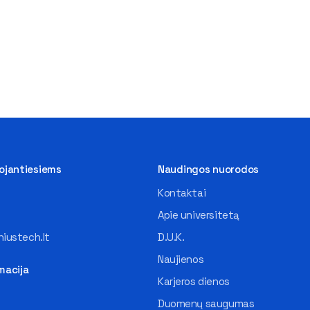
tojantiesiems
Naudingos nuorodos
Kontaktai
Apie universitetą
iustech.lt
D.U.K.
Naujienos
macija
Karjeros dienos
Duomenų saugumas