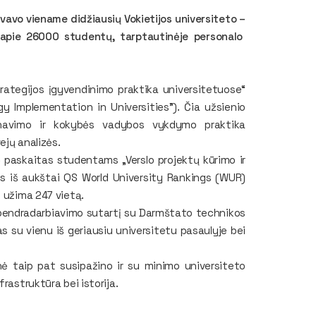
lyvavo viename didžiausių Vokietijos universiteto –
i apie 26000 studentų, tarptautinėje personalo
rategijos įgyvendinimo praktika universitetuose“
y Implementation in Universities"). Čia užsienio
lanavimo ir kokybės vadybos vykdymo praktika
ejų analizės.
ė paskaitas studentams „Verslo projektų kūrimo ir
nas iš aukštai QS World University Rankings (WUR)
s užima 247 vietą.
bendradarbiavimo sutartį su Darmštato technikos
as su vienu iš geriausiu universitetu pasaulyje bei
nė taip pat susipažino ir su minimo universiteto
rastruktūra bei istorija.