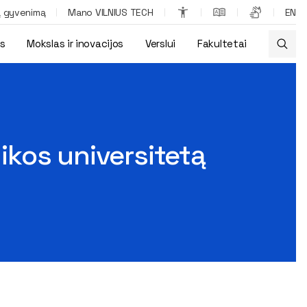
ą gyvenimą
Mano VILNIUS TECH
EN
os
Mokslas ir inovacijos
Verslui
Fakultetai
nikos universitetą