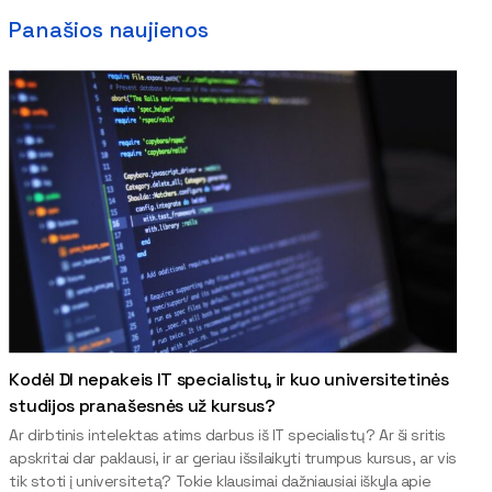
Panašios naujienos
Kodėl DI nepakeis IT specialistų, ir kuo universitetinės
studijos pranašesnės už kursus?
Ar dirbtinis intelektas atims darbus iš IT specialistų? Ar ši sritis
apskritai dar paklausi, ir ar geriau išsilaikyti trumpus kursus, ar vis
tik stoti į universitetą? Tokie klausimai dažniausiai iškyla apie