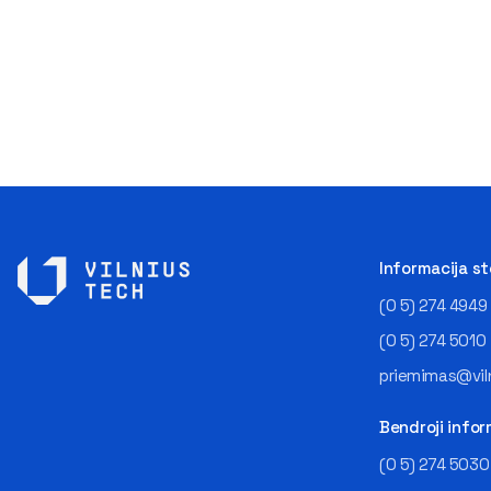
Informacija s
(0 5) 274 4949
(0 5) 274 5010
priemimas@viln
Bendroji infor
(0 5) 274 5030