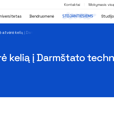
Kontaktai
Mokymasis vis
niversitetas
Bendruomenė
Studij
STOJANTIESIEMS
nė atvėrė kelią į Darmštato technikos universitetą (Vokietija)
ėrė kelią į Darmštato tech