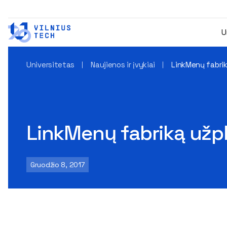
U
Universitetas
Naujienos ir įvykiai
LinkMenų fabri
LinkMenų fabriką užp
Gruodžio 8, 2017