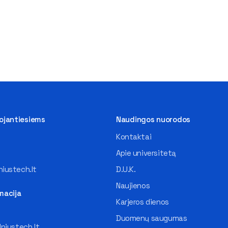
tojantiesiems
Naudingos nuorodos
Kontaktai
Apie universitetą
iustech.lt
D.U.K.
Naujienos
macija
Karjeros dienos
Duomenų saugumas
lniustech.lt