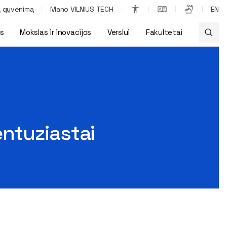
ą gyvenimą
Mano VILNIUS TECH
EN
os
Mokslas ir inovacijos
Verslui
Fakultetai
ntuziastai