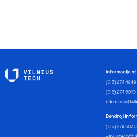
Informacija s
(0 5) 274 4949
(0 5) 274 5010
priemimas@viln
Bendroji infor
(0 5) 274 5030
vilniustech@vi