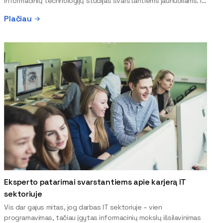
informacinių technologijų studijas svarstantiems jaunuoliams. Iš
šiuos ir kitus klausimus apie šio sektoriaus ypatybes bei
Plačiau
universitetinių studijų pranašumą pasakoja VILNIUS TECH
Fundamentinių mokslų fakulteto lektorius ir Skaitmeninės
gynybos kompetencijų centro direktorius Vitalijus Gurčinas. – IT
specialistai ilgą laiką buvo vieni geidžiamiausių ir laukiamiausių
rinkoje, o pati sritis žavėjo aukštais atlyginimais ir karjeros
perspektyvomis. Šiuo metu situacija yra kitokia – jų poreikis
mažėja, stoja atlyginimų augimas. Daugelis tai gali priimti kaip
ženklą, kad atėjo IT specialistų greitai nebereikės ar reikės
ženkliai mažiau. O kaip yra iš tikrųjų? „Mažėja poreikis“ ir „nyksta
profesija“ yra du visiškai skirtingi dalykai. Apskritai kalbant, mano
nuomone, vienu metu vyksta trys atskiri procesai, kuriuos
žmonės visus suverčia dirbtiniam intelektui. Visų pirma, po
pastarojo penkmečio bumo įmonės prisamdė daugiau, nei realiai
reikėjo, todėl dabar mes tiesiog leidžiamės į normą, o ne po ja.
Antra, per septynerius metus atlyginimai išaugo keliskart ir nuo
Europos lyderių atsiliekame visai nedaug. Lietuva nebėra pigių
Eksperto patarimai svarstantiems apie karjerą IT
rankų šalis, o tai reiškia, kad nyksta ne profesija, o vienas verslo
sektoriuje
modelis. Ir trečia, tiesa, kad dirbtinis intelektas suvalgė dalį
Vis dar gajus mitas, jog darbas IT sektoriuje – vien
paprasto darbo. Tačiau čia tiktų paprastas palyginimas: išradus
programavimas, tačiau įgytas informacinių mokslų išsilavinimas
ekskavatorių, statybininkai niekur nedingo, jis tik panaikino