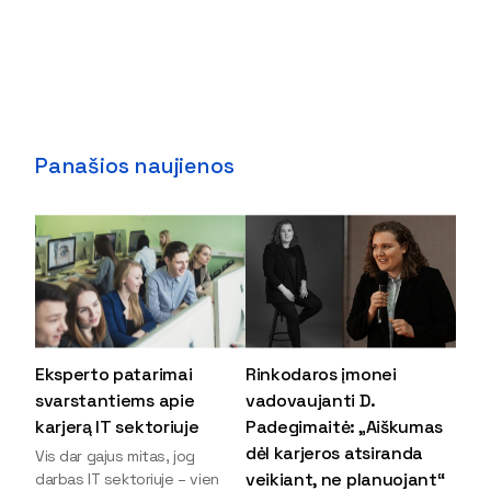
Panašios naujienos
Eksperto patarimai
Rinkodaros įmonei
svarstantiems apie
vadovaujanti D.
karjerą IT sektoriuje
Padegimaitė: „Aiškumas
dėl karjeros atsiranda
Vis dar gajus mitas, jog
veikiant, ne planuojant“
darbas IT sektoriuje – vien