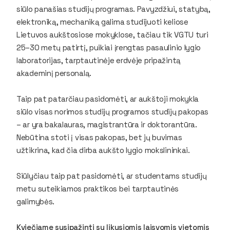
siūlo panašias studijų programas. Pavyzdžiui, statybą,
elektroniką, mechaniką galima studijuoti keliose
Lietuvos aukštosiose mokyklose, tačiau tik VGTU turi
25–30 metų patirtį, puikiai įrengtas pasaulinio lygio
laboratorijas, tarptautinėje erdvėje pripažintą
akademinį personalą.
Taip pat patarčiau pasidomėti, ar aukštoji mokykla
siūlo visas norimos studijų programos studijų pakopas
– ar yra bakalauras, magistrantūra ir doktorantūra.
Nebūtina stoti į visas pakopas, bet jų buvimas
užtikrina, kad čia dirba aukšto lygio mokslininkai.
Siūlyčiau taip pat pasidomėti, ar studentams studijų
metu suteikiamos praktikos bei tarptautinės
galimybės.
Kviečiame susipažinti su likusiomis laisvomis vietomis