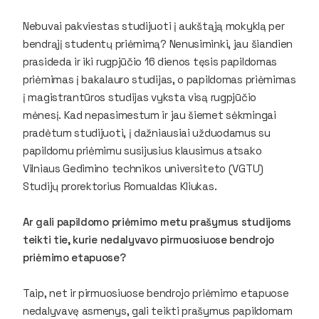
Nebuvai pakviestas studijuoti į aukštąją mokyklą per
bendrąjį studentų priėmimą? Nenusiminki, jau šiandien
prasideda ir iki rugpjūčio 16 dienos tęsis papildomas
priėmimas į bakalauro studijas, o papildomas priėmimas
į magistrantūros studijas vyksta visą rugpjūčio
mėnesį. Kad nepasimestum ir jau šiemet sėkmingai
pradėtum studijuoti, į dažniausiai užduodamus su
papildomu priėmimu susijusius klausimus atsako
Vilniaus Gedimino technikos universiteto (VGTU)
Studijų prorektorius Romualdas Kliukas.
Ar gali papildomo priėmimo metu prašymus studijoms
teikti tie, kurie nedalyvavo pirmuosiuose bendrojo
priėmimo etapuose?
Taip, net ir pirmuosiuose bendrojo priėmimo etapuose
nedalyvavę asmenys, gali teikti prašymus papildomam