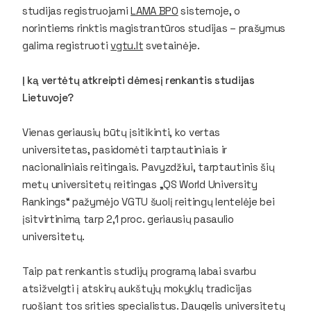
studijas registruojami
LAMA BPO
sistemoje, o
norintiems rinktis magistrantūros studijas – prašymus
galima registruoti
vgtu.lt
svetainėje.
Į ką vertėtų atkreipti dėmesį renkantis studijas
Lietuvoje?
Vienas geriausių būtų įsitikinti, ko vertas
universitetas, pasidomėti tarptautiniais ir
nacionaliniais reitingais. Pavyzdžiui, tarptautinis šių
metų universitetų reitingas „QS World University
Rankings“ pažymėjo VGTU šuolį reitingų lentelėje bei
įsitvirtinimą tarp 2,1 proc. geriausių pasaulio
universitetų.
Taip pat renkantis studijų programą labai svarbu
atsižvelgti į atskirų aukštųjų mokyklų tradicijas
ruošiant tos srities specialistus. Daugelis universitetų