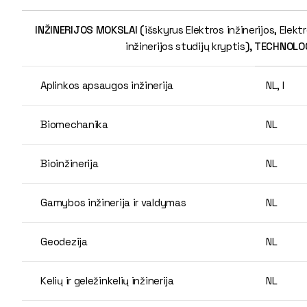
INŽINERIJOS MOKSLAI (
išskyrus Elektros inžinerijos, Elekt
inžinerijos studijų kryptis
),
TECHNOLOG
Aplinkos apsaugos inžinerija
NL, I
Biomechanika
NL
Bioinžinerija
NL
Gamybos inžinerija ir valdymas
NL
Geodezija
NL
Kelių ir geležinkelių inžinerija
NL