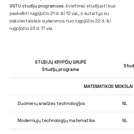
VGTU studijų programose.
Kvietimai studijuoti bus
paskelbti rugpjūčio 21 d. iki 12 val., o sutartys su
pakviestaisiais sudaromos nuo rugpjūčio 22 d. iki
rugpjūčio 23 d. 17 val.
STUDIJŲ KRYPČIŲ GRUPĖ
Stud
Studijų programa
MATEMATIKOS MOKSLAI
Duomenų analizės technologijos
NL
Moderniųjų technologijų matematika
NL