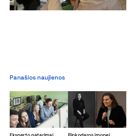
Panašios naujienos
Eksperto patarimai
Rinkodaros įmonei