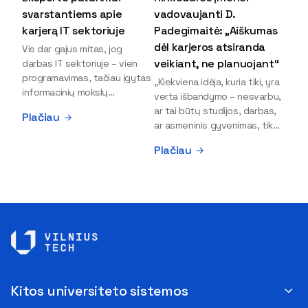
svarstantiems apie
vadovaujanti D.
karjerą IT sektoriuje
Padegimaitė: „Aiškumas
dėl karjeros atsiranda
Vis dar gajus mitas, jog
veikiant, ne planuojant“
darbas IT sektoriuje – vien
programavimas, tačiau įgytas
„Kiekviena idėja, kuria tiki, yra
informacinių mokslų
verta išbandymo – nesvarbu,
išsilavinimas gali atverti kur
ar tai būtų studijos, darbas,
Plačiau
kas daugiau durų ir net
ar asmeninis gyvenimas, tik
užauginti iki vadovų. Sparčiai
bandydamas naujus dalykus
Plačiau
keičiantis technologijoms,
atrandi, kas iš tiesų tau įdomu
šiandien darbo rinkoje trūksta
ir kur slypi tavo stiprybės“, –
dirbtinio intelekto (DI),
įsitikinusi skaitmeninės
kibernetinio saugumo,
rinkodaros specialistė, įmonės
debesijos ekspertų,
„Paperplanes“ vadovė Dovilė
duomenų analitikų.
Padegimaitė. Mergina tai
Apsispręsti dėl studijų
įrodo savo pavyzdžiu: VILNIUS
programos ar karjeros
TECH Verslo vadybos
krypties neretai trukdo
fakulteto alumnė į dabartinę
abejonės ir nežinomybė. Kaip
karjeros stotelę atėjo tik
Kitos universiteto sistemos
tik šiuo metu svarstantiems,
drąsiai eksperimentuodama ir