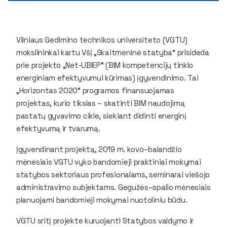
Vilniaus Gedimino technikos universiteto (VGTU)
mokslininkai kartu VšĮ „Skaitmeninė statyba“ prisideda
prie projekto „Net-UBIEP“ (BIM kompetencijų tinklo
energiniam efektyvumui kūrimas) įgyvendinimo. Tai
„Horizontas 2020“ programos finansuojamas
projektas, kurio tikslas – skatinti BIM naudojimą
pastatų gyvavimo cikle, siekiant didinti energinį
efektyvumą ir tvarumą.
Įgyvendinant projektą, 2019 m. kovo–balandžio
mėnesiais VGTU vyko bandomieji praktiniai mokymai
statybos sektoriaus profesionalams, seminarai viešojo
administravimo subjektams. Gegužės–spalio mėnesiais
planuojami bandomieji mokymai nuotoliniu būdu.
VGTU sritį projekte kuruojanti Statybos valdymo ir