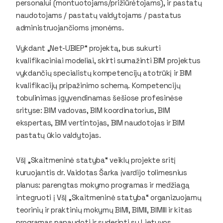
personalui (montuotojams/prižiūrėtojams), ir pastatų
naudotojams / pastatų valdytojams / pastatus
administruojančioms įmonėms.
Vykdant „Net-UBIEP“ projektą, bus sukurti
kvalifikaciniai modeliai, skirti sumažinti BIM projektus
vykdančių specialistų kompetencijų atotrūkį ir BIM
kvalifikacijų pripažinimo schemą. Kompetencijų
tobulinimas įgyvendinamas šešiose profesinėse
srityse: BIM vadovas, BIM koordinatorius, BIM
ekspertas, BIM vertintojas, BIM naudotojas ir BIM
pastatų ūkio valdytojas.
VšĮ „Skaitmeninė statyba“ veiklų projekte sritį
kuruojantis dr. Vaidotas Šarka įvardijo tolimesnius
planus: parengtas mokymo programas ir medžiagą
integruoti į VšĮ „Skaitmeninė statyba“ organizuojamų
teorinių ir praktinių mokymų BIMI, BIMII, BIMIII ir kitas
programas panaudoti ir suderinti su Lietuvos