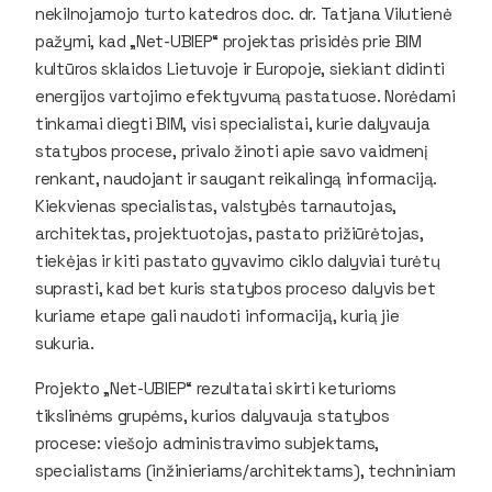
nekilnojamojo turto katedros doc. dr. Tatjana Vilutienė
pažymi, kad „Net-UBIEP“ projektas prisidės prie BIM
kultūros sklaidos Lietuvoje ir Europoje, siekiant didinti
energijos vartojimo efektyvumą pastatuose. Norėdami
tinkamai diegti BIM, visi specialistai, kurie dalyvauja
statybos procese, privalo žinoti apie savo vaidmenį
renkant, naudojant ir saugant reikalingą informaciją.
Kiekvienas specialistas, valstybės tarnautojas,
architektas, projektuotojas, pastato prižiūrėtojas,
tiekėjas ir kiti pastato gyvavimo ciklo dalyviai turėtų
suprasti, kad bet kuris statybos proceso dalyvis bet
kuriame etape gali naudoti informaciją, kurią jie
sukuria.
Projekto „Net-UBIEP“ rezultatai skirti keturioms
tikslinėms grupėms, kurios dalyvauja statybos
procese: viešojo administravimo subjektams,
specialistams (inžinieriams/architektams), techniniam