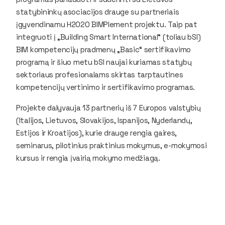
statybininkų asociacijos drauge su partneriais
įgyvendinamu H2020 BIMPlement projektu. Taip pat
integruoti į „Building Smart International“ (toliau bSI)
BIM kompetencijų pradmenų „Basic“ sertifikavimo
programą ir šiuo metu bSI naujai kuriamas statybų
sektoriaus profesionalams skirtas tarptautines
kompetencijų vertinimo ir sertifikavimo programas.
Projekte dalyvauja 13 partnerių iš 7 Europos valstybių
(Italijos, Lietuvos, Slovakijos, Ispanijos, Nyderlandų,
Estijos ir Kroatijos), kurie drauge rengia gaires,
seminarus, pilotinius praktinius mokymus, e-mokymosi
kursus ir rengia įvairią mokymo medžiagą.