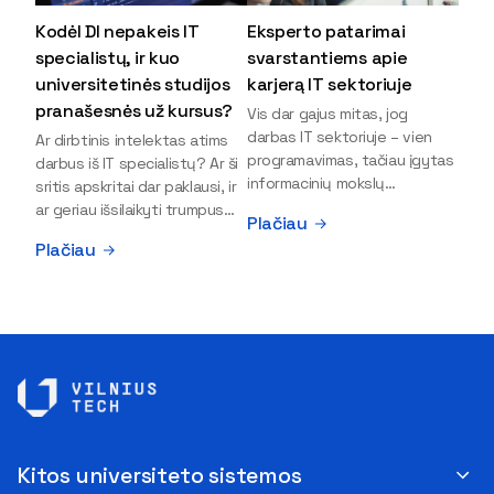
Kodėl DI nepakeis IT
Eksperto patarimai
specialistų, ir kuo
svarstantiems apie
universitetinės studijos
karjerą IT sektoriuje
pranašesnės už kursus?
Vis dar gajus mitas, jog
darbas IT sektoriuje – vien
Ar dirbtinis intelektas atims
programavimas, tačiau įgytas
darbus iš IT specialistų? Ar ši
informacinių mokslų
sritis apskritai dar paklausi, ir
išsilavinimas gali atverti kur
ar geriau išsilaikyti trumpus
Plačiau
kas daugiau durų ir net
kursus, ar vis tik stoti į
Plačiau
užauginti iki vadovų. Sparčiai
universitetą? Tokie klausimai
keičiantis technologijoms,
dažniausiai iškyla apie
šiandien darbo rinkoje trūksta
informacinių technologijų
dirbtinio intelekto (DI),
studijas svarstantiems
kibernetinio saugumo,
jaunuoliams. Iš šiuos ir kitus
debesijos ekspertų,
klausimus apie šio sektoriaus
duomenų analitikų.
ypatybes bei universitetinių
Apsispręsti dėl studijų
studijų pranašumą pasakoja
programos ar karjeros
VILNIUS TECH Fundamentinių
krypties neretai trukdo
mokslų fakulteto lektorius ir
Kitos universiteto sistemos
abejonės ir nežinomybė. Kaip
Skaitmeninės gynybos