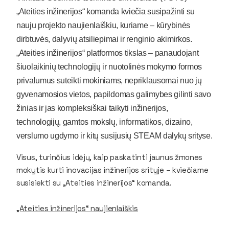
„Ateities inžinerijos“ komanda kviečia susipažinti su
nauju projekto naujienlaiškiu, kuriame – kūrybinės
dirbtuvės, dalyvių atsiliepimai ir renginio akimirkos.
„Ateities inžinerijos“ platformos tikslas – panaudojant
šiuolaikinių technologijų ir nuotolinės mokymo formos
privalumus suteikti mokiniams, nepriklausomai nuo jų
gyvenamosios vietos, papildomas galimybes gilinti savo
žinias ir jas kompleksiškai taikyti inžinerijos,
technologijų, gamtos mokslų, informatikos, dizaino,
verslumo ugdymo ir kitų susijusių STEAM dalykų srityse.
Visus, turinčius idėjų, kaip paskatinti jaunus žmones
mokytis kurti inovacijas inžinerijos srityje – kviečiame
susisiekti su „Ateities inžinerijos“ komanda.
„Ateities inžinerijos“ naujienlaiškis